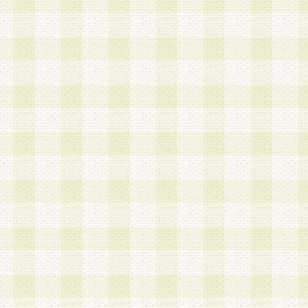
a.既に登録されている会員と同一のメールアドレ
録する場合
b.本サービスと同様のサービスを提供している企
業に従事していると思われる本人またはその家族
場合
c.その他当社が不適切と判断する場合
2.当社は、会員登録希望者を会員として承認する
した 場合、会員登録希望者による会員登録手続き
による承認後の場合であっても、会員登録の取り
の抹消を、当社が適切と判 断する方法・手段によ
とができるものとします。
3.会員登録希望者が18歳未満、成年被後見人、被
人 である場合は、親権者などの法定代理人の同意
録を行うものとします。なお、義務教育学齢に該
者については、登録時に 当社が別途定める方法に
権者による承認手続きを行うものとします。