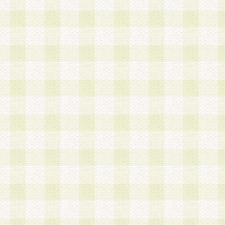
第3条 会員の登録方法
1.会員登録手続きは、会員登録希望者本人が行う
る登録は一切認められないものとします。
2.会員登録希望者は、本規約に同意の後、当社指
画 面」において、当社が指定する必要事項を入力
を行うものとします。当社は、会員登録を承認し
会員として本サービスを 受けるためのログインＩ
を付与します。
3.会員は、会員登録の際に申告する登録情報の全
いかなる虚偽の申告をも行ってはならないものと
4.会員は、複数のログインＩＤおよびパスワード
いものとします。
第4条 ログインIDおよびパスワードの管理
1.会員は、会員登録後、本サイト内にて本サービ