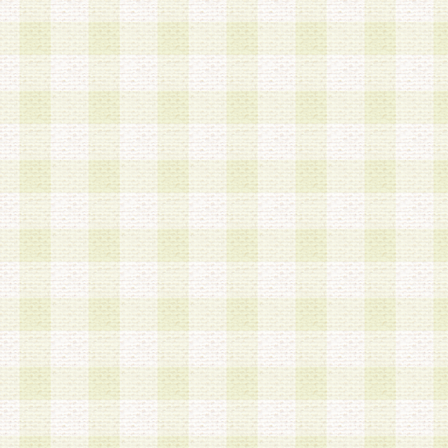
は、当該個人情報を以下の各号に定める目的に利
す。なお、これら事項以外の目的で個人情報を利
かじめ会員の同意を得たうえで利用するものとし
a.本サービスの実施または運営
b.本サービスに係る謝礼、景品、調査サンプル品
c.会員からの電話、メール等の問い合わせなどへ
d.その他これらに付随する業務
2.当社は、会員個人を識別することのできる情報
会員情報を本人の承諾なく第三者に開示すること
人を識別できる情報について第三者に開示または
社は事前に会員本人の同意を得るものとします。
3.前項の定めに拘わらず、当社は、以下の目的に
意を 得ることなく、会員個人を識別できる情報を
づき選定した委託業者に対して当社の責任におい
できるものとします。な お、当社は、当該委託業
契約を締結しこれを遵守させるとともに、本規約
の注意をもって当該情報を使用させるものとし ま