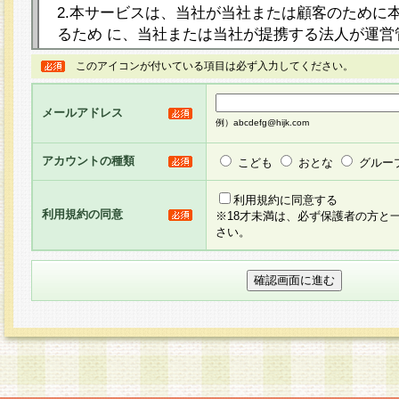
2.本サービスは、当社が当社または顧客のために
るため に、当社または当社が提携する法人が運営
ト（以下「本サイト」といいます。）上に本サー
このアイコンが付いている項目は必ず入力してください。
ージを設け、会員がアンケー ト調査に回答する等
し、その結果を当社が集計・分析その他の利用を
メールアドレス
るものです。なお、本サービスは、それぞれの目的
例）abcdefg@hijk.com
員に対して本サービスの依頼を行うこともあり、
た全ての会員に対して本サービスの依頼をすると
アカウントの種類
こども
おとな
グルー
りま す。
利用規約に同意する
利用規約の同意
※18才未満は、必ず保護者の方と
3.当社は、会員の事前の承諾を得ることなく、当
さい。
方 法・手段にて、本規約を任意に制定、変更また
きるものとします。改定後の本規約等は、本規約
に掲示したときに、その 他の諸規定については、
案内を配信または本サイトに掲示したときのいず
てその効力を生じるものとします。
4.本規約は、会員登録希望者による会員登録手続
の当社による会員登録の承認が完了した時点で会