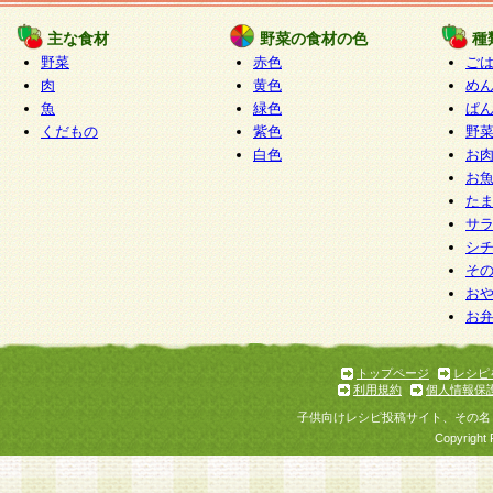
たものとみなされ、会員に対して適用されるもの
主な食材
野菜の食材の色
種
野菜
赤色
ご
5.当社がお聞きする個人情報は、すべて会員登録
肉
黄色
め
で提 供いただいたものと考えております。従って
魚
緑色
ぱ
自らの個人情報の提供を希望されない場合には、
くだもの
紫色
野
をお預かりいたしません が、提供されないことに
白色
お
商品やサービス等をご利用いただけない場合があ
お
了承ください。
た
サ
6.当社は、お客様から当社が保有している個人情
シ
そ
加・ 利用停止等を求められた場合には、ご本人様
お
て確認できた場合に限り、法令に準拠して合理的
お
いただきます。なお、開示 請求等の請求先は個人
ります。
トップページ
レシピ
利用規約
個人情報保
第2条 会員の資格
子供向けレシピ投稿サイト、その名
1.会員とは、本規約等を承諾のうえ、当社所定の
Copyright 
了し、当社が承認した者、グループとします。な
が以下に該当する場合は会員登録をすることがで