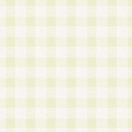
a.本サービスに係る謝礼、景品、調査サンプル品
b.会員からの電話、メール等の問い合わせなどへ
c.モバイルリサーチ、またはグループ形式による
実施もしくは運営
d.その他これらに付随する業務
4.会員は、住所、電話番号その他の登録情報につ
合は、速やかに当社所定の変更手続きを行うもの
5.当社は、必要と認めた場合、会員に対して、電
手段により登録情報の対象者が会員登録者本人で
の内容が正確であること、アンケートの回答内容
うことができるものとます。
6.会員は、会員登録後当社が定期的に行う登録情
して、当社指定の期間内に更新手続きを行うもの
該期間内に更新手続きを行わない場合、その時点
発行したポイントは失効されるものとします。