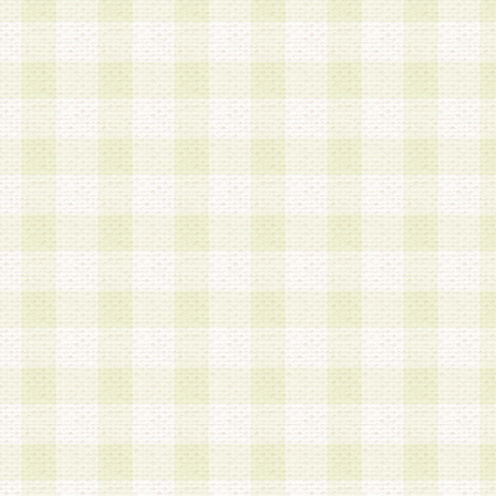
加する際には、前条に基づき当社から付与されたロ
スワードを使用するものとします。
2.登録の際に当社が付与したログインIDおよびパ
の使用に関しては、全て会員本人がその責任を負
3.会員は、当社から付与されたログインIDおよび
貸与、名義変更、売買その他形態を問わず第三者
ならないものとします。
4.当社は、会員によるログインIDおよびパスワー
盗用など第三者の利用に伴う損害の発生について
き事由の有無、その他原因の如何を問わず、一切
のとします。
第5条 会員の登録情報
1.当社は、会員の登録情報に含まれる氏名・住所
アドレス等会員個人を識別できる情報を当社が別
シーポリシー
」に基づき適切に取り扱うものとし