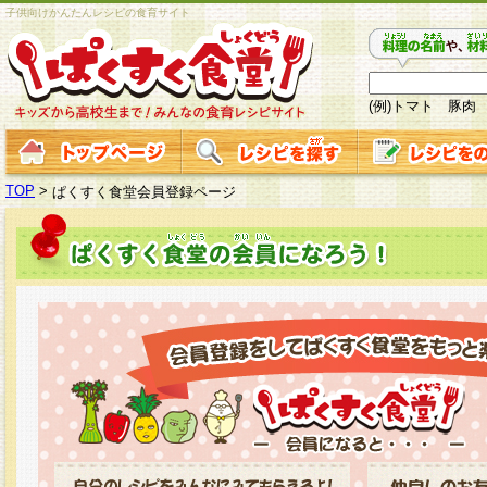
子供向けかんたんレシピの食育サイト
(例)トマト 豚肉
TOP
>
ぱくすく食堂会員登録ページ