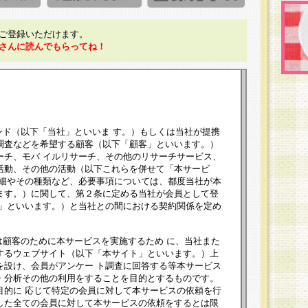
ご登録いただけます。
さんに読んでもらってね！
ンド（以下「当社」といいま す。）もしくは当社が提携
調査などを希望する顧客（以下「顧客」といいます。）
ーチ、モバ イルリサーチ、その他のリサーチサービス、
活動、その他の活動（以下これらを併せて「本サービ
詳細やその種類など、必要事項については、都度当社が本
ます。）に関して、第２条に定める当社が会員として登
員」といいます。）と当社との間における契約関係を定め
は顧客のために本サービスを実施するため に、当社また
するウェブサイト（以下「本サイト」といいます。）上
を設け、会員がアンケー ト調査に回答する等本サービス
・分析その他の利用をすることを目的とするものです。
目的に 応じて特定の会員に対して本サービスの依頼を行
した全ての会員に対して本サービスの依頼をするとは限