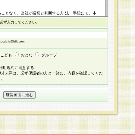
ることなく、当社が適切と判断する方 法・手段にて、本
正することができるものとします。改定後の本規約等
必ず入力してください。
掲示したときに、その 他の諸規定については、会員に対
イトに掲示したときのいずれか早い時期をもってその効
cdefg@hijk.com
よる会員登録手続きが完了し、その後の当社による会員登録
る同意があったものとみなされ、会員に対して適用され
こども
おとな
グループ
すべて会員登録希望者の自由な意思で提 供いただいたも
利用規約に同意する
員登録希望者が自らの個人情報の提供を希望されない場
18才未満は、必ず保護者の方と一緒に、内容を確認してくだ
預かりいたしません が、提供されないことによって、当
い。
用いただけない場合がありますことを予めご了承くださ
している個人情報の開示・訂正・追加・ 利用停止等を求
ることが当社にて確認できた場合に限り、法令に準拠し
だきます。なお、開示 請求等の請求先は個人情報お問合
うえ、当社所定の登録手続きを全て完了し、当社が承認した
員登録希望者が以下に該当する場合は会員登録をするこ