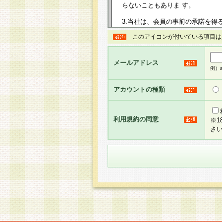
らないこともありま す。
3.当社は、会員の事前の承諾を得
規約を任意に制定、変更または修
このアイコンが付いている項目は
は、本規約においては本サイトに
して告知の案内を配信または本サ
力を生じるものとします。
メールアドレス
例）ab
4.本規約は、会員登録希望者に
の承認が完了した時点で会員によ
アカウントの種類
るものとします。
5.当社がお聞きする個人情報は、
のと考えております。従って、会
利用規約の同意
※
合には、当社はその個人情報をお
さ
社の取扱商品やサービス等をご利
い。
6.当社は、お客様から当社が保有
められた場合には、ご本人様であ
て合理的な範囲で対応させていた
せ先となります。
第2条 会員の資格
1.会員とは、本規約等を承諾の
者、グループとします。なお、会