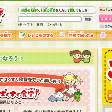
ようこ
(例)トマト 豚肉 じゃがいも