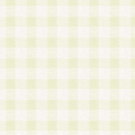
加する際には、前条に基づき当社から付与されたロ
スワードを使用するものとします。
2.登録の際に当社が付与したログインIDおよびパ
の使用に関しては、全て会員本人がその責任を負
3.会員は、当社から付与されたログインIDおよび
貸与、名義変更、売買その他形態を問わず第三者
ならないものとします。
4.当社は、会員によるログインIDおよびパスワー
盗用など第三者の利用に伴う損害の発生について
き事由の有無、その他原因の如何を問わず、一切
のとします。
第5条 会員の登録情報
1.当社は、会員の登録情報に含まれる氏名・住所
アドレス等会員個人を識別できる情報を当社が別
シーポリシー
」に基づき適切に取り扱うものとし