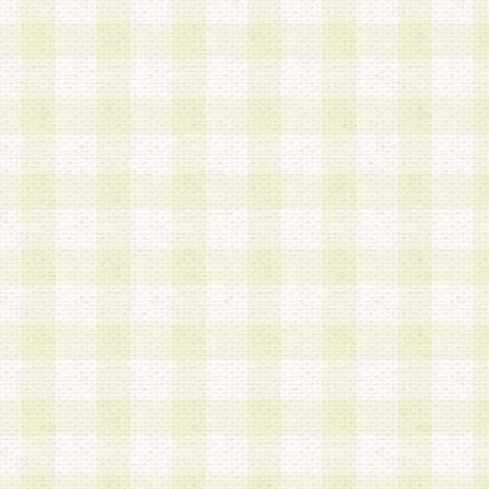
第3条 会員の登録方法
1.会員登録手続きは、会員登録希望者本人が行う
る登録は一切認められないものとします。
2.会員登録希望者は、本規約に同意の後、当社指
画 面」において、当社が指定する必要事項を入力
を行うものとします。当社は、会員登録を承認し
会員として本サービスを 受けるためのログインＩ
を付与します。
3.会員は、会員登録の際に申告する登録情報の全
いかなる虚偽の申告をも行ってはならないものと
4.会員は、複数のログインＩＤおよびパスワード
いものとします。
第4条 ログインIDおよびパスワードの管理
1.会員は、会員登録後、本サイト内にて本サービ