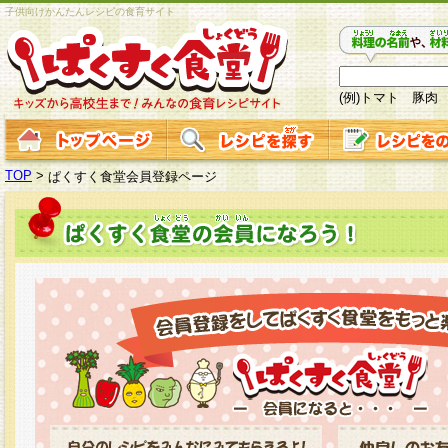
子供向けかんたんレシピの食育サイト
(例)トマト 豚肉
TOP
>
ぱくすく食堂会員登録ページ