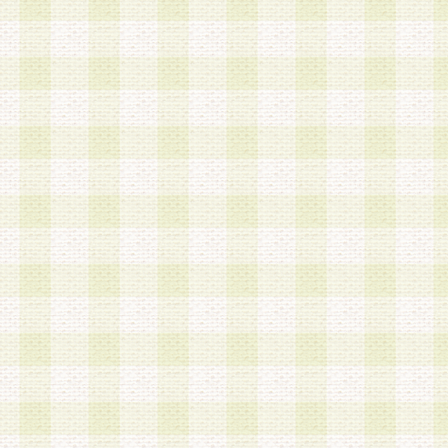
a.本サービスに係る謝礼、景品、調査サンプル品
b.会員からの電話、メール等の問い合わせなどへ
c.モバイルリサーチ、またはグループ形式による
実施もしくは運営
d.その他これらに付随する業務
4.会員は、住所、電話番号その他の登録情報につ
合は、速やかに当社所定の変更手続きを行うもの
5.当社は、必要と認めた場合、会員に対して、電
手段により登録情報の対象者が会員登録者本人で
の内容が正確であること、アンケートの回答内容
うことができるものとます。
6.会員は、会員登録後当社が定期的に行う登録情
して、当社指定の期間内に更新手続きを行うもの
該期間内に更新手続きを行わない場合、その時点
発行したポイントは失効されるものとします。