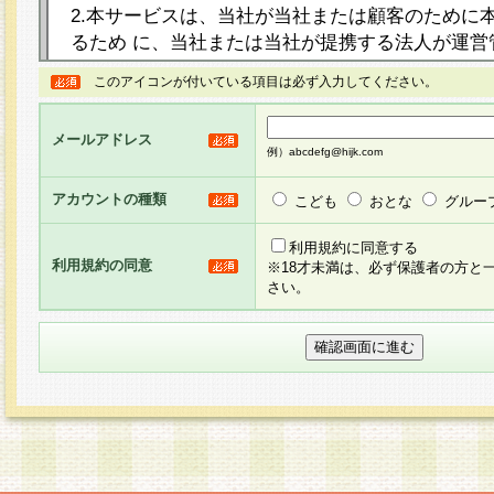
2.本サービスは、当社が当社または顧客のために
るため に、当社または当社が提携する法人が運営
ト（以下「本サイト」といいます。）上に本サー
このアイコンが付いている項目は必ず入力してください。
ージを設け、会員がアンケー ト調査に回答する等
し、その結果を当社が集計・分析その他の利用を
メールアドレス
るものです。なお、本サービスは、それぞれの目的
例）abcdefg@hijk.com
員に対して本サービスの依頼を行うこともあり、
た全ての会員に対して本サービスの依頼をすると
アカウントの種類
こども
おとな
グルー
りま す。
利用規約に同意する
利用規約の同意
※18才未満は、必ず保護者の方と
3.当社は、会員の事前の承諾を得ることなく、当
さい。
方 法・手段にて、本規約を任意に制定、変更また
きるものとします。改定後の本規約等は、本規約
に掲示したときに、その 他の諸規定については、
案内を配信または本サイトに掲示したときのいず
てその効力を生じるものとします。
4.本規約は、会員登録希望者による会員登録手続
の当社による会員登録の承認が完了した時点で会