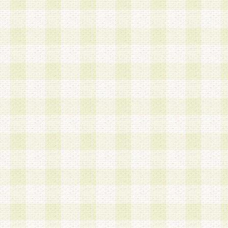
a.既に登録されている会員と同一のメールアドレ
録する場合
b.本サービスと同様のサービスを提供している企
業に従事していると思われる本人またはその家族
場合
c.その他当社が不適切と判断する場合
2.当社は、会員登録希望者を会員として承認する
した 場合、会員登録希望者による会員登録手続き
による承認後の場合であっても、会員登録の取り
の抹消を、当社が適切と判 断する方法・手段によ
とができるものとします。
3.会員登録希望者が18歳未満、成年被後見人、被
人 である場合は、親権者などの法定代理人の同意
録を行うものとします。なお、義務教育学齢に該
者については、登録時に 当社が別途定める方法に
権者による承認手続きを行うものとします。