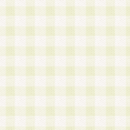
は、当該個人情報を以下の各号に定める目的に利
す。なお、これら事項以外の目的で個人情報を利
かじめ会員の同意を得たうえで利用するものとし
a.本サービスの実施または運営
b.本サービスに係る謝礼、景品、調査サンプル品
c.会員からの電話、メール等の問い合わせなどへ
d.その他これらに付随する業務
2.当社は、会員個人を識別することのできる情報
会員情報を本人の承諾なく第三者に開示すること
人を識別できる情報について第三者に開示または
社は事前に会員本人の同意を得るものとします。
3.前項の定めに拘わらず、当社は、以下の目的に
意を 得ることなく、会員個人を識別できる情報を
づき選定した委託業者に対して当社の責任におい
できるものとします。な お、当社は、当該委託業
契約を締結しこれを遵守させるとともに、本規約
の注意をもって当該情報を使用させるものとし ま