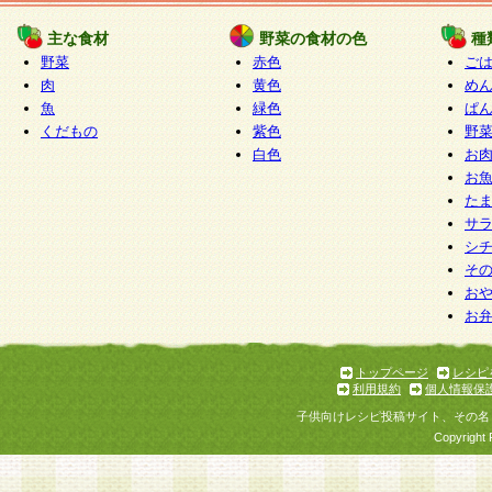
たものとみなされ、会員に対して適用されるもの
主な食材
野菜の食材の色
種
野菜
赤色
ご
5.当社がお聞きする個人情報は、すべて会員登録
肉
黄色
め
で提 供いただいたものと考えております。従って
魚
緑色
ぱ
自らの個人情報の提供を希望されない場合には、
くだもの
紫色
野
をお預かりいたしません が、提供されないことに
白色
お
商品やサービス等をご利用いただけない場合があ
お
了承ください。
た
サ
6.当社は、お客様から当社が保有している個人情
シ
そ
加・ 利用停止等を求められた場合には、ご本人様
お
て確認できた場合に限り、法令に準拠して合理的
お
いただきます。なお、開示 請求等の請求先は個人
ります。
トップページ
レシピ
利用規約
個人情報保
第2条 会員の資格
子供向けレシピ投稿サイト、その名
1.会員とは、本規約等を承諾のうえ、当社所定の
Copyright 
了し、当社が承認した者、グループとします。な
が以下に該当する場合は会員登録をすることがで