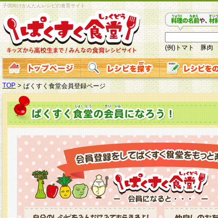
子供向けかんたんレシピの食育サイト
(例)トマト 豚肉
TOP
>
ぱくすく食堂会員登録ページ