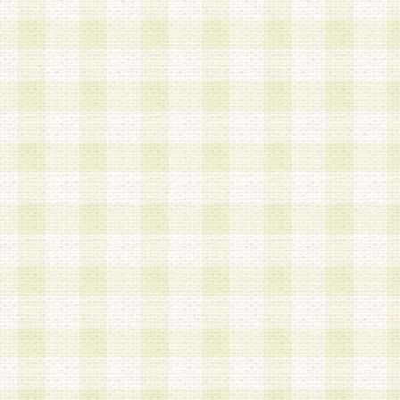
は、当該個人情報を以下の各号に定める目的に利
す。なお、これら事項以外の目的で個人情報を利
かじめ会員の同意を得たうえで利用するものとし
a.本サービスの実施または運営
b.本サービスに係る謝礼、景品、調査サンプル品
c.会員からの電話、メール等の問い合わせなどへ
d.その他これらに付随する業務
2.当社は、会員個人を識別することのできる情報
会員情報を本人の承諾なく第三者に開示すること
人を識別できる情報について第三者に開示または
社は事前に会員本人の同意を得るものとします。
3.前項の定めに拘わらず、当社は、以下の目的に
意を 得ることなく、会員個人を識別できる情報を
づき選定した委託業者に対して当社の責任におい
できるものとします。な お、当社は、当該委託業
契約を締結しこれを遵守させるとともに、本規約
の注意をもって当該情報を使用させるものとし ま