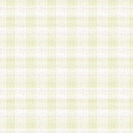
a.本サービスに係る謝礼、景品、調査サンプル品
b.会員からの電話、メール等の問い合わせなどへ
c.モバイルリサーチ、またはグループ形式による
実施もしくは運営
d.その他これらに付随する業務
4.会員は、住所、電話番号その他の登録情報につ
合は、速やかに当社所定の変更手続きを行うもの
5.当社は、必要と認めた場合、会員に対して、電
手段により登録情報の対象者が会員登録者本人で
の内容が正確であること、アンケートの回答内容
うことができるものとます。
6.会員は、会員登録後当社が定期的に行う登録情
して、当社指定の期間内に更新手続きを行うもの
該期間内に更新手続きを行わない場合、その時点
発行したポイントは失効されるものとします。