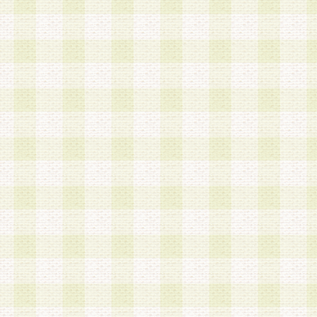
加する際には、前条に基づき当社から付与されたロ
スワードを使用するものとします。
2.登録の際に当社が付与したログインIDおよびパ
の使用に関しては、全て会員本人がその責任を負
3.会員は、当社から付与されたログインIDおよび
貸与、名義変更、売買その他形態を問わず第三者
ならないものとします。
4.当社は、会員によるログインIDおよびパスワー
盗用など第三者の利用に伴う損害の発生について
き事由の有無、その他原因の如何を問わず、一切
のとします。
第5条 会員の登録情報
1.当社は、会員の登録情報に含まれる氏名・住所
アドレス等会員個人を識別できる情報を当社が別
シーポリシー
」に基づき適切に取り扱うものとし