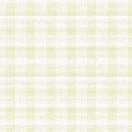
第3条 会員の登録方法
1.会員登録手続きは、会員登録希望者本人が行う
る登録は一切認められないものとします。
2.会員登録希望者は、本規約に同意の後、当社指
画 面」において、当社が指定する必要事項を入力
を行うものとします。当社は、会員登録を承認し
会員として本サービスを 受けるためのログインＩ
を付与します。
3.会員は、会員登録の際に申告する登録情報の全
いかなる虚偽の申告をも行ってはならないものと
4.会員は、複数のログインＩＤおよびパスワード
いものとします。
第4条 ログインIDおよびパスワードの管理
1.会員は、会員登録後、本サイト内にて本サービ