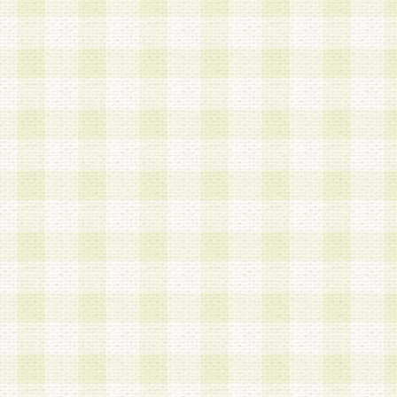
a.既に登録されている会員と同一のメールアドレ
録する場合
b.本サービスと同様のサービスを提供している企
業に従事していると思われる本人またはその家族
場合
c.その他当社が不適切と判断する場合
2.当社は、会員登録希望者を会員として承認する
した 場合、会員登録希望者による会員登録手続き
による承認後の場合であっても、会員登録の取り
の抹消を、当社が適切と判 断する方法・手段によ
とができるものとします。
3.会員登録希望者が18歳未満、成年被後見人、被
人 である場合は、親権者などの法定代理人の同意
録を行うものとします。なお、義務教育学齢に該
者については、登録時に 当社が別途定める方法に
権者による承認手続きを行うものとします。