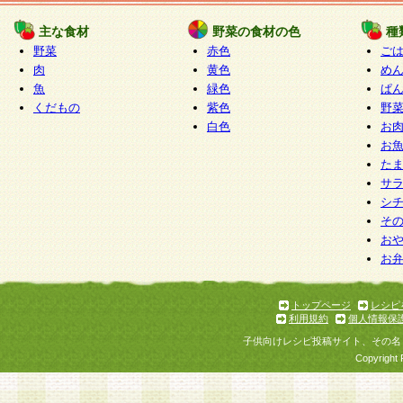
たものとみなされ、会員に対して適用されるもの
主な食材
野菜の食材の色
種
野菜
赤色
ご
5.当社がお聞きする個人情報は、すべて会員登録
肉
黄色
め
で提 供いただいたものと考えております。従って
魚
緑色
ぱ
自らの個人情報の提供を希望されない場合には、
くだもの
紫色
野
をお預かりいたしません が、提供されないことに
白色
お
商品やサービス等をご利用いただけない場合があ
お
了承ください。
た
サ
6.当社は、お客様から当社が保有している個人情
シ
そ
加・ 利用停止等を求められた場合には、ご本人様
お
て確認できた場合に限り、法令に準拠して合理的
お
いただきます。なお、開示 請求等の請求先は個人
ります。
トップページ
レシピ
利用規約
個人情報保
第2条 会員の資格
子供向けレシピ投稿サイト、その名
1.会員とは、本規約等を承諾のうえ、当社所定の
Copyright 
了し、当社が承認した者、グループとします。な
が以下に該当する場合は会員登録をすることがで