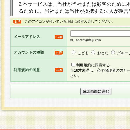
2.本サービスは、当社が当社または顧客のために
るため に、当社または当社が提携する法人が運営
ト（以下「本サイト」といいます。）上に本サー
このアイコンが付いている項目は必ず入力してください。
ージを設け、会員がアンケー ト調査に回答する等
し、その結果を当社が集計・分析その他の利用を
メールアドレス
るものです。なお、本サービスは、それぞれの目的
例）abcdefg@hijk.com
員に対して本サービスの依頼を行うこともあり、
た全ての会員に対して本サービスの依頼をすると
アカウントの種類
こども
おとな
グルー
りま す。
利用規約に同意する
利用規約の同意
※18才未満は、必ず保護者の方と
3.当社は、会員の事前の承諾を得ることなく、当
さい。
方 法・手段にて、本規約を任意に制定、変更また
きるものとします。改定後の本規約等は、本規約
に掲示したときに、その 他の諸規定については、
案内を配信または本サイトに掲示したときのいず
てその効力を生じるものとします。
4.本規約は、会員登録希望者による会員登録手続
の当社による会員登録の承認が完了した時点で会