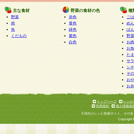
たものとみなされ、会員に対して適用されるもの
主な食材
野菜の食材の色
種
野菜
赤色
ご
5.当社がお聞きする個人情報は、すべて会員登録
肉
黄色
め
で提 供いただいたものと考えております。従って
魚
緑色
ぱ
自らの個人情報の提供を希望されない場合には、
くだもの
紫色
野
をお預かりいたしません が、提供されないことに
白色
お
商品やサービス等をご利用いただけない場合があ
お
了承ください。
た
サ
6.当社は、お客様から当社が保有している個人情
シ
そ
加・ 利用停止等を求められた場合には、ご本人様
お
て確認できた場合に限り、法令に準拠して合理的
お
いただきます。なお、開示 請求等の請求先は個人
ります。
トップページ
レシピ
利用規約
個人情報保
第2条 会員の資格
子供向けレシピ投稿サイト、その名
1.会員とは、本規約等を承諾のうえ、当社所定の
Copyright 
了し、当社が承認した者、グループとします。な
が以下に該当する場合は会員登録をすることがで