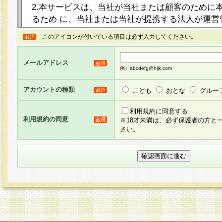
2.本サービスは、当社が当社または顧客のために
るため に、当社または当社が提携する法人が運営
ト（以下「本サイト」といいます。）上に本サー
このアイコンが付いている項目は必ず入力してください。
ージを設け、会員がアンケー ト調査に回答する等
し、その結果を当社が集計・分析その他の利用を
メールアドレス
るものです。なお、本サービスは、それぞれの目的
例）abcdefg@hijk.com
員に対して本サービスの依頼を行うこともあり、
た全ての会員に対して本サービスの依頼をすると
アカウントの種類
こども
おとな
グルー
りま す。
利用規約に同意する
利用規約の同意
※18才未満は、必ず保護者の方と
3.当社は、会員の事前の承諾を得ることなく、当
さい。
方 法・手段にて、本規約を任意に制定、変更また
きるものとします。改定後の本規約等は、本規約
に掲示したときに、その 他の諸規定については、
案内を配信または本サイトに掲示したときのいず
てその効力を生じるものとします。
4.本規約は、会員登録希望者による会員登録手続
の当社による会員登録の承認が完了した時点で会