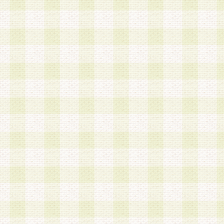
a.本サービスに係る謝礼、景品、調査サンプル品
b.会員からの電話、メール等の問い合わせなどへ
c.モバイルリサーチ、またはグループ形式による
実施もしくは運営
d.その他これらに付随する業務
4.会員は、住所、電話番号その他の登録情報につ
合は、速やかに当社所定の変更手続きを行うもの
5.当社は、必要と認めた場合、会員に対して、電
手段により登録情報の対象者が会員登録者本人で
の内容が正確であること、アンケートの回答内容
うことができるものとます。
6.会員は、会員登録後当社が定期的に行う登録情
して、当社指定の期間内に更新手続きを行うもの
該期間内に更新手続きを行わない場合、その時点
発行したポイントは失効されるものとします。