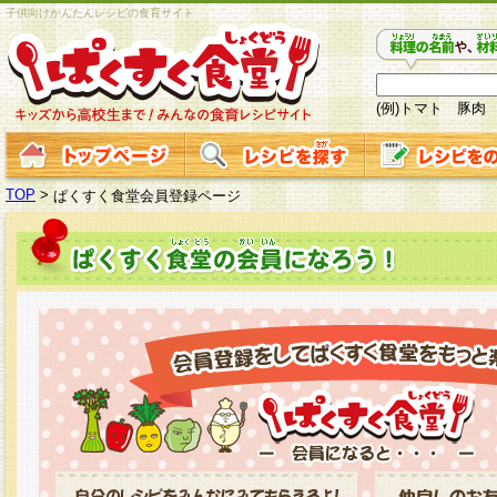
子供向けかんたんレシピの食育サイト
(例)トマト 豚肉
TOP
>
ぱくすく食堂会員登録ページ