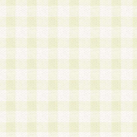
a.既に登録されている会員と同一のメールアドレ
録する場合
b.本サービスと同様のサービスを提供している企
業に従事していると思われる本人またはその家族
場合
c.その他当社が不適切と判断する場合
2.当社は、会員登録希望者を会員として承認する
した 場合、会員登録希望者による会員登録手続き
による承認後の場合であっても、会員登録の取り
の抹消を、当社が適切と判 断する方法・手段によ
とができるものとします。
3.会員登録希望者が18歳未満、成年被後見人、被
人 である場合は、親権者などの法定代理人の同意
録を行うものとします。なお、義務教育学齢に該
者については、登録時に 当社が別途定める方法に
権者による承認手続きを行うものとします。