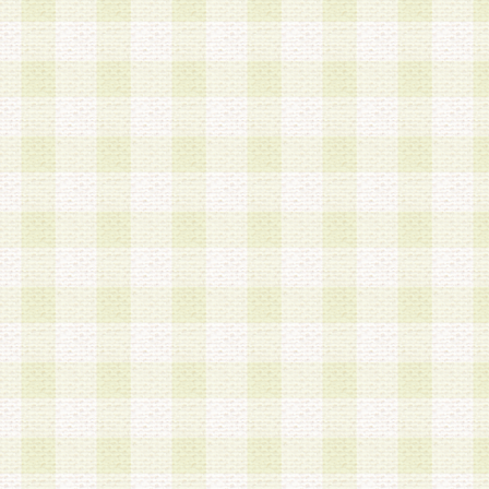
加する際には、前条に基づき当社から付与されたロ
スワードを使用するものとします。
2.登録の際に当社が付与したログインIDおよびパ
の使用に関しては、全て会員本人がその責任を負
3.会員は、当社から付与されたログインIDおよび
貸与、名義変更、売買その他形態を問わず第三者
ならないものとします。
4.当社は、会員によるログインIDおよびパスワー
盗用など第三者の利用に伴う損害の発生について
き事由の有無、その他原因の如何を問わず、一切
のとします。
第5条 会員の登録情報
1.当社は、会員の登録情報に含まれる氏名・住所
アドレス等会員個人を識別できる情報を当社が別
シーポリシー
」に基づき適切に取り扱うものとし