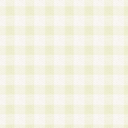
は、当該個人情報を以下の各号に定める目的に利
す。なお、これら事項以外の目的で個人情報を利
かじめ会員の同意を得たうえで利用するものとし
a.本サービスの実施または運営
b.本サービスに係る謝礼、景品、調査サンプル品
c.会員からの電話、メール等の問い合わせなどへ
d.その他これらに付随する業務
2.当社は、会員個人を識別することのできる情報
会員情報を本人の承諾なく第三者に開示すること
人を識別できる情報について第三者に開示または
社は事前に会員本人の同意を得るものとします。
3.前項の定めに拘わらず、当社は、以下の目的に
意を 得ることなく、会員個人を識別できる情報を
づき選定した委託業者に対して当社の責任におい
できるものとします。な お、当社は、当該委託業
契約を締結しこれを遵守させるとともに、本規約
の注意をもって当該情報を使用させるものとし ま