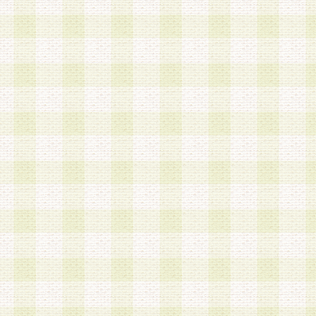
第3条 会員の登録方法
1.会員登録手続きは、会員登録希望者本人が行う
る登録は一切認められないものとします。
2.会員登録希望者は、本規約に同意の後、当社指
画 面」において、当社が指定する必要事項を入力
を行うものとします。当社は、会員登録を承認し
会員として本サービスを 受けるためのログインＩ
を付与します。
3.会員は、会員登録の際に申告する登録情報の全
いかなる虚偽の申告をも行ってはならないものと
4.会員は、複数のログインＩＤおよびパスワード
いものとします。
第4条 ログインIDおよびパスワードの管理
1.会員は、会員登録後、本サイト内にて本サービ