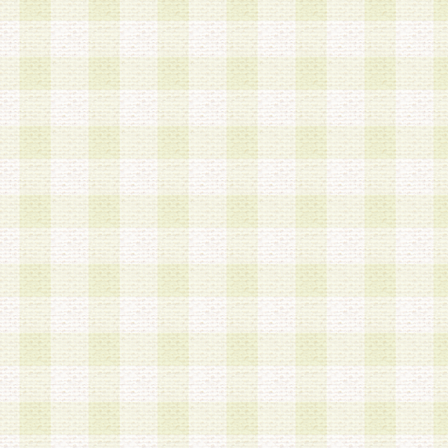
a.本サービスに係る謝礼、景品、調査サンプル品
b.会員からの電話、メール等の問い合わせなどへ
c.モバイルリサーチ、またはグループ形式による
実施もしくは運営
d.その他これらに付随する業務
4.会員は、住所、電話番号その他の登録情報につ
合は、速やかに当社所定の変更手続きを行うもの
5.当社は、必要と認めた場合、会員に対して、電
手段により登録情報の対象者が会員登録者本人で
の内容が正確であること、アンケートの回答内容
うことができるものとます。
6.会員は、会員登録後当社が定期的に行う登録情
して、当社指定の期間内に更新手続きを行うもの
該期間内に更新手続きを行わない場合、その時点
発行したポイントは失効されるものとします。