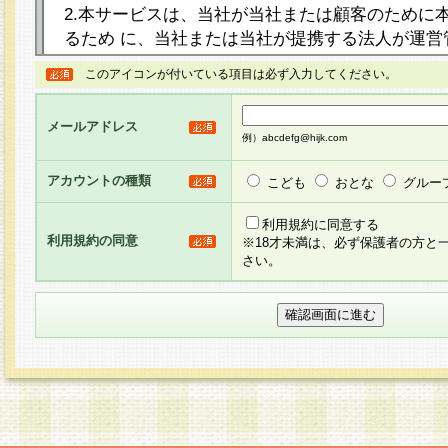
2.本サービスは、当社が当社または顧客のために
るため に、当社または当社が提携する法人が運営
ト（以下「本サイト」といいます。）上に本サー
このアイコンが付いている項目は必ず入力してください。
ージを設け、会員がアンケー ト調査に回答する等
し、その結果を当社が集計・分析その他の利用を
メールアドレス
るものです。なお、本サービスは、それぞれの目的
例）abcdefg@hijk.com
員に対して本サービスの依頼を行うこともあり、
た全ての会員に対して本サービスの依頼をすると
アカウントの種類
こども
おとな
グルー
りま す。
利用規約に同意する
利用規約の同意
※18才未満は、必ず保護者の方と
3.当社は、会員の事前の承諾を得ることなく、当
さい。
方 法・手段にて、本規約を任意に制定、変更また
きるものとします。改定後の本規約等は、本規約
に掲示したときに、その 他の諸規定については、
案内を配信または本サイトに掲示したときのいず
てその効力を生じるものとします。
4.本規約は、会員登録希望者による会員登録手続
の当社による会員登録の承認が完了した時点で会