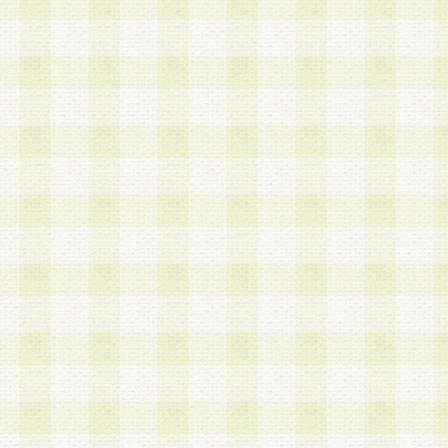
加する際には、前条に基づき当社から付与されたロ
スワードを使用するものとします。
2.登録の際に当社が付与したログインIDおよびパ
の使用に関しては、全て会員本人がその責任を負
3.会員は、当社から付与されたログインIDおよび
貸与、名義変更、売買その他形態を問わず第三者
ならないものとします。
4.当社は、会員によるログインIDおよびパスワー
盗用など第三者の利用に伴う損害の発生について
き事由の有無、その他原因の如何を問わず、一切
のとします。
第5条 会員の登録情報
1.当社は、会員の登録情報に含まれる氏名・住所
アドレス等会員個人を識別できる情報を当社が別
シーポリシー
」に基づき適切に取り扱うものとし