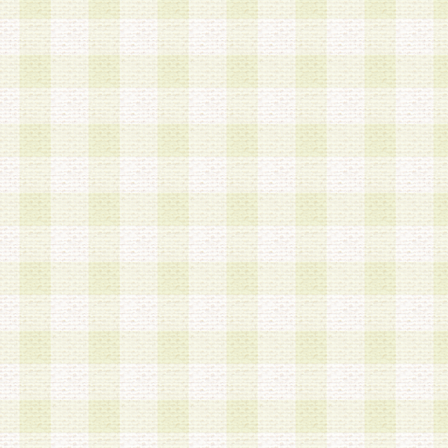
a.既に登録されている会員と同一のメールアドレ
録する場合
b.本サービスと同様のサービスを提供している企
業に従事していると思われる本人またはその家族
場合
c.その他当社が不適切と判断する場合
2.当社は、会員登録希望者を会員として承認する
した 場合、会員登録希望者による会員登録手続き
による承認後の場合であっても、会員登録の取り
の抹消を、当社が適切と判 断する方法・手段によ
とができるものとします。
3.会員登録希望者が18歳未満、成年被後見人、被
人 である場合は、親権者などの法定代理人の同意
録を行うものとします。なお、義務教育学齢に該
者については、登録時に 当社が別途定める方法に
権者による承認手続きを行うものとします。