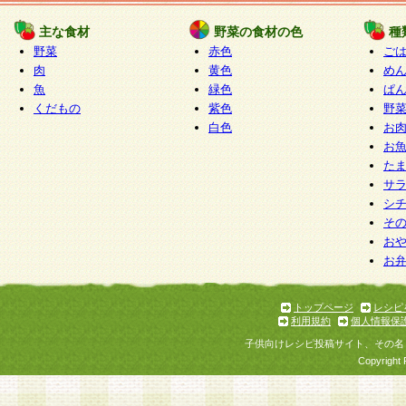
たものとみなされ、会員に対して適用されるもの
主な食材
野菜の食材の色
種
野菜
赤色
ご
5.当社がお聞きする個人情報は、すべて会員登録
肉
黄色
め
で提 供いただいたものと考えております。従って
魚
緑色
ぱ
自らの個人情報の提供を希望されない場合には、
くだもの
紫色
野
をお預かりいたしません が、提供されないことに
白色
お
商品やサービス等をご利用いただけない場合があ
お
了承ください。
た
サ
6.当社は、お客様から当社が保有している個人情
シ
そ
加・ 利用停止等を求められた場合には、ご本人様
お
て確認できた場合に限り、法令に準拠して合理的
お
いただきます。なお、開示 請求等の請求先は個人
ります。
トップページ
レシピ
利用規約
個人情報保
第2条 会員の資格
子供向けレシピ投稿サイト、その名
1.会員とは、本規約等を承諾のうえ、当社所定の
Copyright 
了し、当社が承認した者、グループとします。な
が以下に該当する場合は会員登録をすることがで