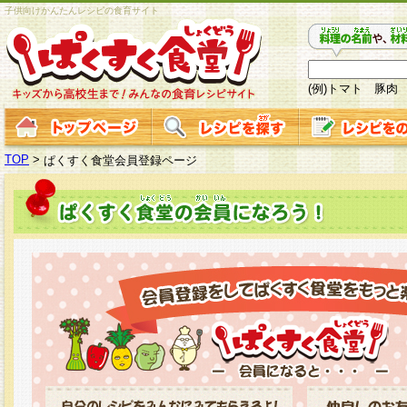
子供向けかんたんレシピの食育サイト
(例)トマト 豚肉
TOP
>
ぱくすく食堂会員登録ページ