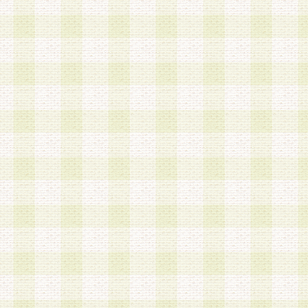
は、当該個人情報を以下の各号に定める目的に利
す。なお、これら事項以外の目的で個人情報を利
かじめ会員の同意を得たうえで利用するものとし
a.本サービスの実施または運営
b.本サービスに係る謝礼、景品、調査サンプル品
c.会員からの電話、メール等の問い合わせなどへ
d.その他これらに付随する業務
2.当社は、会員個人を識別することのできる情報
会員情報を本人の承諾なく第三者に開示すること
人を識別できる情報について第三者に開示または
社は事前に会員本人の同意を得るものとします。
3.前項の定めに拘わらず、当社は、以下の目的に
意を 得ることなく、会員個人を識別できる情報を
づき選定した委託業者に対して当社の責任におい
できるものとします。な お、当社は、当該委託業
契約を締結しこれを遵守させるとともに、本規約
の注意をもって当該情報を使用させるものとし ま