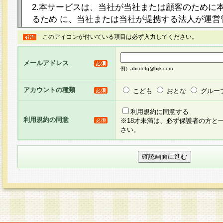
2.本サービスは、当社が当社または顧客のために
るため に、当社または当社が提携する法人が運営
ト（以下「本サイト」といいます。）上に本サー
このアイコンが付いている項目は必ず入力してください。
ージを設け、会員がアンケー ト調査に回答する等
し、その結果を当社が集計・分析その他の利用を
メールアドレス
るものです。なお、本サービスは、それぞれの目的
例）abcdefg@hijk.com
員に対して本サービスの依頼を行うこともあり、
た全ての会員に対して本サービスの依頼をすると
アカウントの種類
こども
おとな
グルー
りま す。
利用規約に同意する
利用規約の同意
※18才未満は、必ず保護者の方と
3.当社は、会員の事前の承諾を得ることなく、当
さい。
方 法・手段にて、本規約を任意に制定、変更また
きるものとします。改定後の本規約等は、本規約
に掲示したときに、その 他の諸規定については、
案内を配信または本サイトに掲示したときのいず
てその効力を生じるものとします。
4.本規約は、会員登録希望者による会員登録手続
の当社による会員登録の承認が完了した時点で会