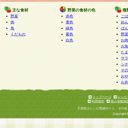
たものとみなされ、会員に対して適用されるもの
主な食材
野菜の食材の色
種
野菜
赤色
ご
5.当社がお聞きする個人情報は、すべて会員登録
肉
黄色
め
で提 供いただいたものと考えております。従って
魚
緑色
ぱ
自らの個人情報の提供を希望されない場合には、
くだもの
紫色
野
をお預かりいたしません が、提供されないことに
白色
お
商品やサービス等をご利用いただけない場合があ
お
了承ください。
た
サ
6.当社は、お客様から当社が保有している個人情
シ
そ
加・ 利用停止等を求められた場合には、ご本人様
お
て確認できた場合に限り、法令に準拠して合理的
お
いただきます。なお、開示 請求等の請求先は個人
ります。
トップページ
レシピ
利用規約
個人情報保
第2条 会員の資格
子供向けレシピ投稿サイト、その名
1.会員とは、本規約等を承諾のうえ、当社所定の
Copyright 
了し、当社が承認した者、グループとします。な
が以下に該当する場合は会員登録をすることがで