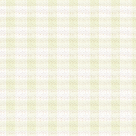
a.既に登録されている会員と同一のメールアドレ
録する場合
b.本サービスと同様のサービスを提供している企
業に従事していると思われる本人またはその家族
場合
c.その他当社が不適切と判断する場合
2.当社は、会員登録希望者を会員として承認する
した 場合、会員登録希望者による会員登録手続き
による承認後の場合であっても、会員登録の取り
の抹消を、当社が適切と判 断する方法・手段によ
とができるものとします。
3.会員登録希望者が18歳未満、成年被後見人、被
人 である場合は、親権者などの法定代理人の同意
録を行うものとします。なお、義務教育学齢に該
者については、登録時に 当社が別途定める方法に
権者による承認手続きを行うものとします。