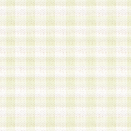
加する際には、前条に基づき当社から付与されたロ
スワードを使用するものとします。
2.登録の際に当社が付与したログインIDおよびパ
の使用に関しては、全て会員本人がその責任を負
3.会員は、当社から付与されたログインIDおよび
貸与、名義変更、売買その他形態を問わず第三者
ならないものとします。
4.当社は、会員によるログインIDおよびパスワー
盗用など第三者の利用に伴う損害の発生について
き事由の有無、その他原因の如何を問わず、一切
のとします。
第5条 会員の登録情報
1.当社は、会員の登録情報に含まれる氏名・住所
アドレス等会員個人を識別できる情報を当社が別
シーポリシー
」に基づき適切に取り扱うものとし