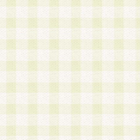
a.本サービスに係る謝礼、景品、調査サンプル品
b.会員からの電話、メール等の問い合わせなどへ
c.モバイルリサーチ、またはグループ形式による
実施もしくは運営
d.その他これらに付随する業務
4.会員は、住所、電話番号その他の登録情報につ
合は、速やかに当社所定の変更手続きを行うもの
5.当社は、必要と認めた場合、会員に対して、電
手段により登録情報の対象者が会員登録者本人で
の内容が正確であること、アンケートの回答内容
うことができるものとます。
6.会員は、会員登録後当社が定期的に行う登録情
して、当社指定の期間内に更新手続きを行うもの
該期間内に更新手続きを行わない場合、その時点
発行したポイントは失効されるものとします。