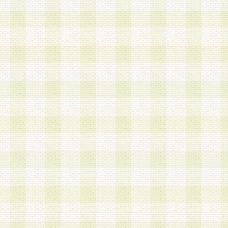
第3条 会員の登録方法
1.会員登録手続きは、会員登録希望者本人が行う
る登録は一切認められないものとします。
2.会員登録希望者は、本規約に同意の後、当社指
画 面」において、当社が指定する必要事項を入力
を行うものとします。当社は、会員登録を承認し
会員として本サービスを 受けるためのログインＩ
を付与します。
3.会員は、会員登録の際に申告する登録情報の全
いかなる虚偽の申告をも行ってはならないものと
4.会員は、複数のログインＩＤおよびパスワード
いものとします。
第4条 ログインIDおよびパスワードの管理
1.会員は、会員登録後、本サイト内にて本サービ