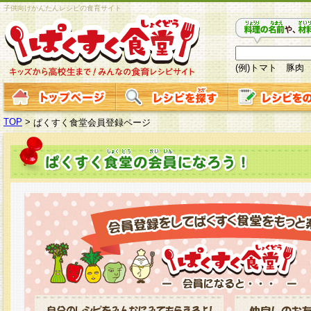
子供向けかんたんレシピの食育サイト
(例)トマト 豚肉
TOP
>
ぱくすく食堂会員登録ページ