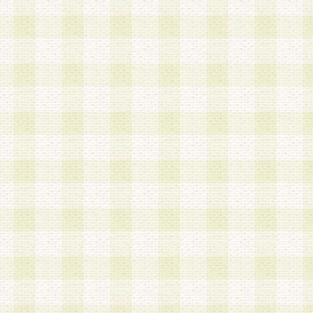
は、当該個人情報を以下の各号に定める目的に利
す。なお、これら事項以外の目的で個人情報を利
かじめ会員の同意を得たうえで利用するものとし
a.本サービスの実施または運営
b.本サービスに係る謝礼、景品、調査サンプル品
c.会員からの電話、メール等の問い合わせなどへ
d.その他これらに付随する業務
2.当社は、会員個人を識別することのできる情報
会員情報を本人の承諾なく第三者に開示すること
人を識別できる情報について第三者に開示または
社は事前に会員本人の同意を得るものとします。
3.前項の定めに拘わらず、当社は、以下の目的に
意を 得ることなく、会員個人を識別できる情報を
づき選定した委託業者に対して当社の責任におい
できるものとします。な お、当社は、当該委託業
契約を締結しこれを遵守させるとともに、本規約
の注意をもって当該情報を使用させるものとし ま