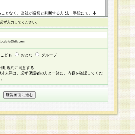
ることなく、当社が適切と判断する方 法・手段にて、本
正することができるものとします。改定後の本規約等
必ず入力してください。
掲示したときに、その 他の諸規定については、会員に対
イトに掲示したときのいずれか早い時期をもってその効
cdefg@hijk.com
よる会員登録手続きが完了し、その後の当社による会員登録
る同意があったものとみなされ、会員に対して適用され
こども
おとな
グループ
すべて会員登録希望者の自由な意思で提 供いただいたも
利用規約に同意する
員登録希望者が自らの個人情報の提供を希望されない場
18才未満は、必ず保護者の方と一緒に、内容を確認してくだ
預かりいたしません が、提供されないことによって、当
い。
用いただけない場合がありますことを予めご了承くださ
している個人情報の開示・訂正・追加・ 利用停止等を求
ることが当社にて確認できた場合に限り、法令に準拠し
だきます。なお、開示 請求等の請求先は個人情報お問合
うえ、当社所定の登録手続きを全て完了し、当社が承認した
員登録希望者が以下に該当する場合は会員登録をするこ