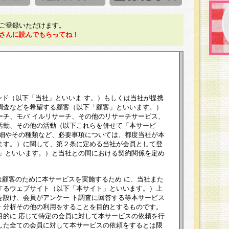
ご登録いただけます。
さんに読んでもらってね！
ンド（以下「当社」といいま す。）もしくは当社が提携
調査などを希望する顧客（以下「顧客」といいます。）
ーチ、モバ イルリサーチ、その他のリサーチサービス、
活動、その他の活動（以下これらを併せて「本サービ
詳細やその種類など、必要事項については、都度当社が本
ます。）に関して、第２条に定める当社が会員として登
員」といいます。）と当社との間における契約関係を定め
は顧客のために本サービスを実施するため に、当社また
するウェブサイト（以下「本サイト」といいます。）上
を設け、会員がアンケー ト調査に回答する等本サービス
・分析その他の利用をすることを目的とするものです。
目的に 応じて特定の会員に対して本サービスの依頼を行
した全ての会員に対して本サービスの依頼をするとは限