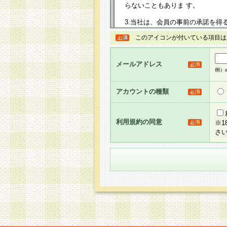
らないこともありま す。
3.当社は、会員の事前の承諾を得
規約を任意に制定、変更または修
このアイコンが付いている項目は
は、本規約においては本サイトに
して告知の案内を配信または本サ
力を生じるものとします。
メールアドレス
例）ab
4.本規約は、会員登録希望者に
の承認が完了した時点で会員によ
アカウントの種類
るものとします。
5.当社がお聞きする個人情報は、
のと考えております。従って、会
利用規約の同意
※
合には、当社はその個人情報をお
さ
社の取扱商品やサービス等をご利
い。
6.当社は、お客様から当社が保有
められた場合には、ご本人様であ
て合理的な範囲で対応させていた
せ先となります。
第2条 会員の資格
1.会員とは、本規約等を承諾の
者、グループとします。なお、会