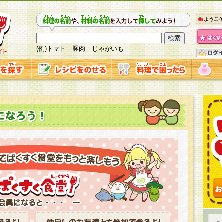
ようこ
(例)トマト 豚肉 じゃがいも