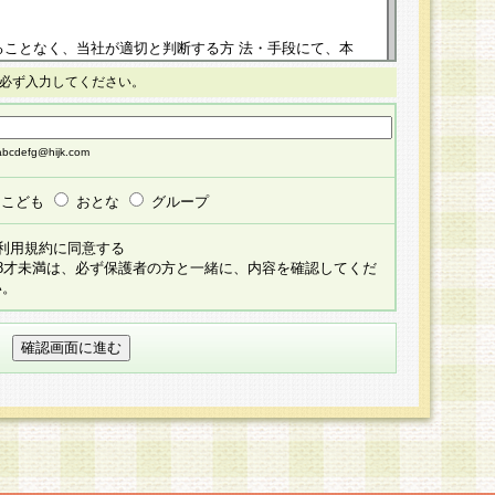
ることなく、当社が適切と判断する方 法・手段にて、本
正することができるものとします。改定後の本規約等
必ず入力してください。
掲示したときに、その 他の諸規定については、会員に対
イトに掲示したときのいずれか早い時期をもってその効
cdefg@hijk.com
よる会員登録手続きが完了し、その後の当社による会員登録
る同意があったものとみなされ、会員に対して適用され
こども
おとな
グループ
すべて会員登録希望者の自由な意思で提 供いただいたも
利用規約に同意する
員登録希望者が自らの個人情報の提供を希望されない場
18才未満は、必ず保護者の方と一緒に、内容を確認してくだ
預かりいたしません が、提供されないことによって、当
い。
用いただけない場合がありますことを予めご了承くださ
している個人情報の開示・訂正・追加・ 利用停止等を求
ることが当社にて確認できた場合に限り、法令に準拠し
だきます。なお、開示 請求等の請求先は個人情報お問合
うえ、当社所定の登録手続きを全て完了し、当社が承認した
員登録希望者が以下に該当する場合は会員登録をするこ