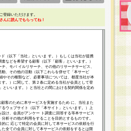
ご登録いただけます。
さんに読んでもらってね！
ンド（以下「当社」といいま す。）もしくは当社が提携
調査などを希望する顧客（以下「顧客」といいます。）
ーチ、モバ イルリサーチ、その他のリサーチサービス、
活動、その他の活動（以下これらを併せて「本サービ
詳細やその種類など、必要事項については、都度当社が本
ます。）に関して、第２条に定める当社が会員として登
員」といいます。）と当社との間における契約関係を定め
は顧客のために本サービスを実施するため に、当社また
するウェブサイト（以下「本サイト」といいます。）上
を設け、会員がアンケー ト調査に回答する等本サービス
・分析その他の利用をすることを目的とするものです。
目的に 応じて特定の会員に対して本サービスの依頼を行
した全ての会員に対して本サービスの依頼をするとは限