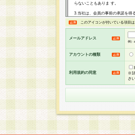
らないこともありま す。
3.当社は、会員の事前の承諾を得
規約を任意に制定、変更または修
このアイコンが付いている項目は
は、本規約においては本サイトに
して告知の案内を配信または本サ
力を生じるものとします。
メールアドレス
例）ab
4.本規約は、会員登録希望者に
の承認が完了した時点で会員によ
アカウントの種類
るものとします。
5.当社がお聞きする個人情報は、
のと考えております。従って、会
利用規約の同意
※
合には、当社はその個人情報をお
さ
社の取扱商品やサービス等をご利
い。
6.当社は、お客様から当社が保有
められた場合には、ご本人様であ
て合理的な範囲で対応させていた
せ先となります。
第2条 会員の資格
1.会員とは、本規約等を承諾の
者、グループとします。なお、会