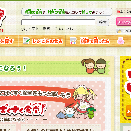
ようこ
(例)トマト 豚肉 じゃがいも