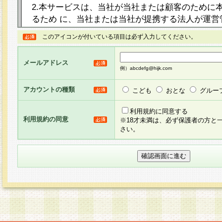
2.本サービスは、当社が当社または顧客のために
るため に、当社または当社が提携する法人が運営
ト（以下「本サイト」といいます。）上に本サー
このアイコンが付いている項目は必ず入力してください。
ージを設け、会員がアンケー ト調査に回答する等
し、その結果を当社が集計・分析その他の利用を
メールアドレス
るものです。なお、本サービスは、それぞれの目的
例）abcdefg@hijk.com
員に対して本サービスの依頼を行うこともあり、
た全ての会員に対して本サービスの依頼をすると
アカウントの種類
こども
おとな
グルー
りま す。
利用規約に同意する
利用規約の同意
※18才未満は、必ず保護者の方と
3.当社は、会員の事前の承諾を得ることなく、当
さい。
方 法・手段にて、本規約を任意に制定、変更また
きるものとします。改定後の本規約等は、本規約
に掲示したときに、その 他の諸規定については、
案内を配信または本サイトに掲示したときのいず
てその効力を生じるものとします。
4.本規約は、会員登録希望者による会員登録手続
の当社による会員登録の承認が完了した時点で会