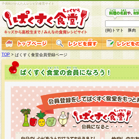
子供向けかんたんレシピの食育サイト
(例)トマト 豚肉
TOP
>
ぱくすく食堂会員登録ページ