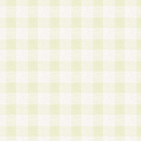
加する際には、前条に基づき当社から付与されたロ
スワードを使用するものとします。
2.登録の際に当社が付与したログインIDおよびパ
の使用に関しては、全て会員本人がその責任を負
3.会員は、当社から付与されたログインIDおよび
貸与、名義変更、売買その他形態を問わず第三者
ならないものとします。
4.当社は、会員によるログインIDおよびパスワー
盗用など第三者の利用に伴う損害の発生について
き事由の有無、その他原因の如何を問わず、一切
のとします。
第5条 会員の登録情報
1.当社は、会員の登録情報に含まれる氏名・住所
アドレス等会員個人を識別できる情報を当社が別
シーポリシー
」に基づき適切に取り扱うものとし