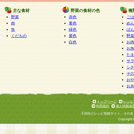
たものとみなされ、会員に対して適用されるもの
主な食材
野菜の食材の色
種
野菜
赤色
ご
5.当社がお聞きする個人情報は、すべて会員登録
肉
黄色
め
で提 供いただいたものと考えております。従って
魚
緑色
ぱ
自らの個人情報の提供を希望されない場合には、
くだもの
紫色
野
をお預かりいたしません が、提供されないことに
白色
お
商品やサービス等をご利用いただけない場合があ
お
了承ください。
た
サ
6.当社は、お客様から当社が保有している個人情
シ
そ
加・ 利用停止等を求められた場合には、ご本人様
お
て確認できた場合に限り、法令に準拠して合理的
お
いただきます。なお、開示 請求等の請求先は個人
ります。
トップページ
レシピ
利用規約
個人情報保
第2条 会員の資格
子供向けレシピ投稿サイト、その名
1.会員とは、本規約等を承諾のうえ、当社所定の
Copyright 
了し、当社が承認した者、グループとします。な
が以下に該当する場合は会員登録をすることがで