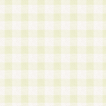
a.本サービスに係る謝礼、景品、調査サンプル品
b.会員からの電話、メール等の問い合わせなどへ
c.モバイルリサーチ、またはグループ形式による
実施もしくは運営
d.その他これらに付随する業務
4.会員は、住所、電話番号その他の登録情報につ
合は、速やかに当社所定の変更手続きを行うもの
5.当社は、必要と認めた場合、会員に対して、電
手段により登録情報の対象者が会員登録者本人で
の内容が正確であること、アンケートの回答内容
うことができるものとます。
6.会員は、会員登録後当社が定期的に行う登録情
して、当社指定の期間内に更新手続きを行うもの
該期間内に更新手続きを行わない場合、その時点
発行したポイントは失効されるものとします。