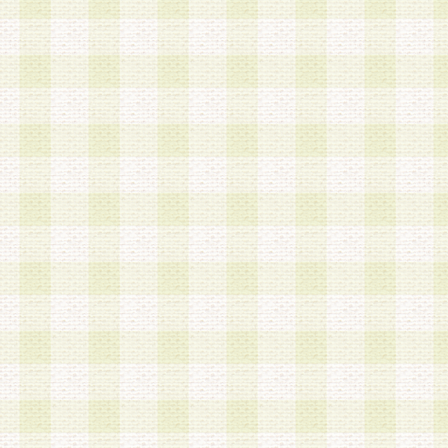
a.既に登録されている会員と同一のメールアドレ
録する場合
b.本サービスと同様のサービスを提供している企
業に従事していると思われる本人またはその家族
場合
c.その他当社が不適切と判断する場合
2.当社は、会員登録希望者を会員として承認する
した 場合、会員登録希望者による会員登録手続き
による承認後の場合であっても、会員登録の取り
の抹消を、当社が適切と判 断する方法・手段によ
とができるものとします。
3.会員登録希望者が18歳未満、成年被後見人、被
人 である場合は、親権者などの法定代理人の同意
録を行うものとします。なお、義務教育学齢に該
者については、登録時に 当社が別途定める方法に
権者による承認手続きを行うものとします。