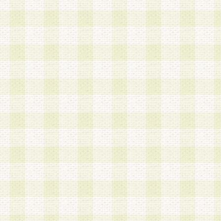
第3条 会員の登録方法
1.会員登録手続きは、会員登録希望者本人が行う
る登録は一切認められないものとします。
2.会員登録希望者は、本規約に同意の後、当社指
画 面」において、当社が指定する必要事項を入力
を行うものとします。当社は、会員登録を承認し
会員として本サービスを 受けるためのログインＩ
を付与します。
3.会員は、会員登録の際に申告する登録情報の全
いかなる虚偽の申告をも行ってはならないものと
4.会員は、複数のログインＩＤおよびパスワード
いものとします。
第4条 ログインIDおよびパスワードの管理
1.会員は、会員登録後、本サイト内にて本サービ