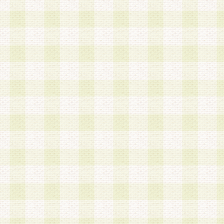
は、当該個人情報を以下の各号に定める目的に利
す。なお、これら事項以外の目的で個人情報を利
かじめ会員の同意を得たうえで利用するものとし
a.本サービスの実施または運営
b.本サービスに係る謝礼、景品、調査サンプル品
c.会員からの電話、メール等の問い合わせなどへ
d.その他これらに付随する業務
2.当社は、会員個人を識別することのできる情報
会員情報を本人の承諾なく第三者に開示すること
人を識別できる情報について第三者に開示または
社は事前に会員本人の同意を得るものとします。
3.前項の定めに拘わらず、当社は、以下の目的に
意を 得ることなく、会員個人を識別できる情報を
づき選定した委託業者に対して当社の責任におい
できるものとします。な お、当社は、当該委託業
契約を締結しこれを遵守させるとともに、本規約
の注意をもって当該情報を使用させるものとし ま