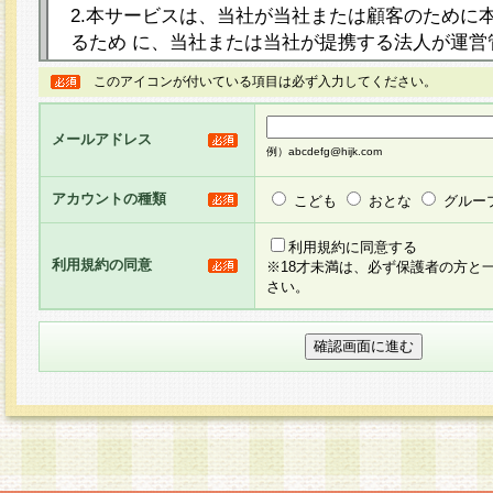
2.本サービスは、当社が当社または顧客のために
るため に、当社または当社が提携する法人が運営
ト（以下「本サイト」といいます。）上に本サー
このアイコンが付いている項目は必ず入力してください。
ージを設け、会員がアンケー ト調査に回答する等
し、その結果を当社が集計・分析その他の利用を
メールアドレス
るものです。なお、本サービスは、それぞれの目的
例）abcdefg@hijk.com
員に対して本サービスの依頼を行うこともあり、
た全ての会員に対して本サービスの依頼をすると
アカウントの種類
こども
おとな
グルー
りま す。
利用規約に同意する
利用規約の同意
※18才未満は、必ず保護者の方と
3.当社は、会員の事前の承諾を得ることなく、当
さい。
方 法・手段にて、本規約を任意に制定、変更また
きるものとします。改定後の本規約等は、本規約
に掲示したときに、その 他の諸規定については、
案内を配信または本サイトに掲示したときのいず
てその効力を生じるものとします。
4.本規約は、会員登録希望者による会員登録手続
の当社による会員登録の承認が完了した時点で会