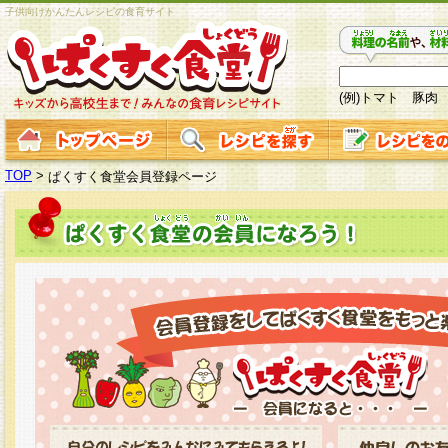
子供向けかんたんレシピの食育サイト
(例)トマト 豚肉
TOP
>
ぱくすく食堂会員登録ページ