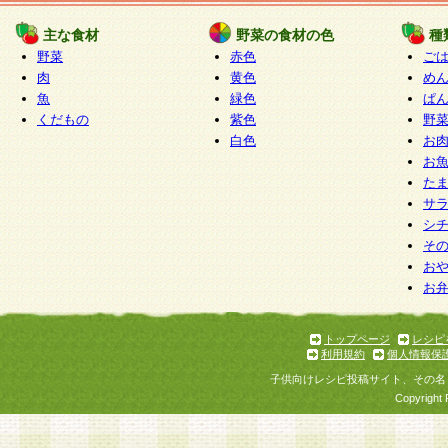
たものとみなされ、会員に対して適用されるもの
主な食材
野菜の食材の色
種
野菜
赤色
ご
5.当社がお聞きする個人情報は、すべて会員登録
肉
黄色
め
で提 供いただいたものと考えております。従って
魚
緑色
ぱ
自らの個人情報の提供を希望されない場合には、
くだもの
紫色
野
をお預かりいたしません が、提供されないことに
白色
お
商品やサービス等をご利用いただけない場合があ
お
了承ください。
た
サ
6.当社は、お客様から当社が保有している個人情
シ
そ
加・ 利用停止等を求められた場合には、ご本人様
お
て確認できた場合に限り、法令に準拠して合理的
お
いただきます。なお、開示 請求等の請求先は個人
ります。
トップページ
レシピ
利用規約
個人情報保
第2条 会員の資格
子供向けレシピ投稿サイト、その名
1.会員とは、本規約等を承諾のうえ、当社所定の
Copyright 
了し、当社が承認した者、グループとします。な
が以下に該当する場合は会員登録をすることがで