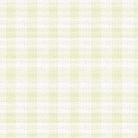
第3条 会員の登録方法
1.会員登録手続きは、会員登録希望者本人が行う
る登録は一切認められないものとします。
2.会員登録希望者は、本規約に同意の後、当社指
画 面」において、当社が指定する必要事項を入力
を行うものとします。当社は、会員登録を承認し
会員として本サービスを 受けるためのログインＩ
を付与します。
3.会員は、会員登録の際に申告する登録情報の全
いかなる虚偽の申告をも行ってはならないものと
4.会員は、複数のログインＩＤおよびパスワード
いものとします。
第4条 ログインIDおよびパスワードの管理
1.会員は、会員登録後、本サイト内にて本サービ