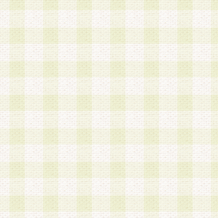
a.本サービスに係る謝礼、景品、調査サンプル品
b.会員からの電話、メール等の問い合わせなどへ
c.モバイルリサーチ、またはグループ形式による
実施もしくは運営
d.その他これらに付随する業務
4.会員は、住所、電話番号その他の登録情報につ
合は、速やかに当社所定の変更手続きを行うもの
5.当社は、必要と認めた場合、会員に対して、電
手段により登録情報の対象者が会員登録者本人で
の内容が正確であること、アンケートの回答内容
うことができるものとます。
6.会員は、会員登録後当社が定期的に行う登録情
して、当社指定の期間内に更新手続きを行うもの
該期間内に更新手続きを行わない場合、その時点
発行したポイントは失効されるものとします。