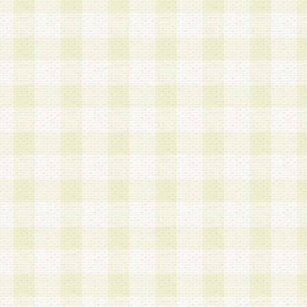
a.既に登録されている会員と同一のメールアドレ
録する場合
b.本サービスと同様のサービスを提供している企
業に従事していると思われる本人またはその家族
場合
c.その他当社が不適切と判断する場合
2.当社は、会員登録希望者を会員として承認する
した 場合、会員登録希望者による会員登録手続き
による承認後の場合であっても、会員登録の取り
の抹消を、当社が適切と判 断する方法・手段によ
とができるものとします。
3.会員登録希望者が18歳未満、成年被後見人、被
人 である場合は、親権者などの法定代理人の同意
録を行うものとします。なお、義務教育学齢に該
者については、登録時に 当社が別途定める方法に
権者による承認手続きを行うものとします。