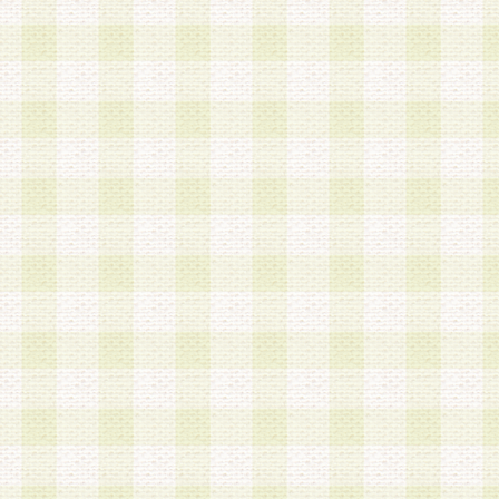
は、当該個人情報を以下の各号に定める目的に利
す。なお、これら事項以外の目的で個人情報を利
かじめ会員の同意を得たうえで利用するものとし
a.本サービスの実施または運営
b.本サービスに係る謝礼、景品、調査サンプル品
c.会員からの電話、メール等の問い合わせなどへ
d.その他これらに付随する業務
2.当社は、会員個人を識別することのできる情報
会員情報を本人の承諾なく第三者に開示すること
人を識別できる情報について第三者に開示または
社は事前に会員本人の同意を得るものとします。
3.前項の定めに拘わらず、当社は、以下の目的に
意を 得ることなく、会員個人を識別できる情報を
づき選定した委託業者に対して当社の責任におい
できるものとします。な お、当社は、当該委託業
契約を締結しこれを遵守させるとともに、本規約
の注意をもって当該情報を使用させるものとし ま