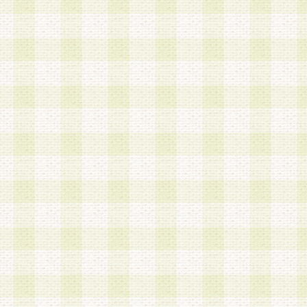
加する際には、前条に基づき当社から付与されたロ
スワードを使用するものとします。
2.登録の際に当社が付与したログインIDおよびパ
の使用に関しては、全て会員本人がその責任を負
3.会員は、当社から付与されたログインIDおよび
貸与、名義変更、売買その他形態を問わず第三者
ならないものとします。
4.当社は、会員によるログインIDおよびパスワー
盗用など第三者の利用に伴う損害の発生について
き事由の有無、その他原因の如何を問わず、一切
のとします。
第5条 会員の登録情報
1.当社は、会員の登録情報に含まれる氏名・住所
アドレス等会員個人を識別できる情報を当社が別
シーポリシー
」に基づき適切に取り扱うものとし