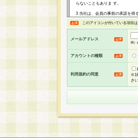
らないこともありま す。
3.当社は、会員の事前の承諾を得
規約を任意に制定、変更または修
このアイコンが付いている項目は
は、本規約においては本サイトに
して告知の案内を配信または本サ
力を生じるものとします。
メールアドレス
例）ab
4.本規約は、会員登録希望者に
の承認が完了した時点で会員によ
アカウントの種類
るものとします。
5.当社がお聞きする個人情報は、
のと考えております。従って、会
利用規約の同意
※
合には、当社はその個人情報をお
さ
社の取扱商品やサービス等をご利
い。
6.当社は、お客様から当社が保有
められた場合には、ご本人様であ
て合理的な範囲で対応させていた
せ先となります。
第2条 会員の資格
1.会員とは、本規約等を承諾の
者、グループとします。なお、会