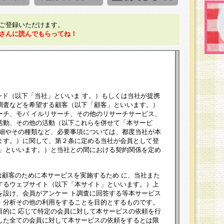
ご登録いただけます。
さんに読んでもらってね！
ンド（以下「当社」といいま す。）もしくは当社が提携
調査などを希望する顧客（以下「顧客」といいます。）
ーチ、モバ イルリサーチ、その他のリサーチサービス、
活動、その他の活動（以下これらを併せて「本サービ
詳細やその種類など、必要事項については、都度当社が本
ます。）に関して、第２条に定める当社が会員として登
員」といいます。）と当社との間における契約関係を定め
は顧客のために本サービスを実施するため に、当社また
するウェブサイト（以下「本サイト」といいます。）上
を設け、会員がアンケー ト調査に回答する等本サービス
・分析その他の利用をすることを目的とするものです。
目的に 応じて特定の会員に対して本サービスの依頼を行
した全ての会員に対して本サービスの依頼をするとは限