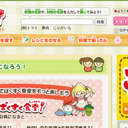
ようこ
(例)トマト 豚肉 じゃがいも