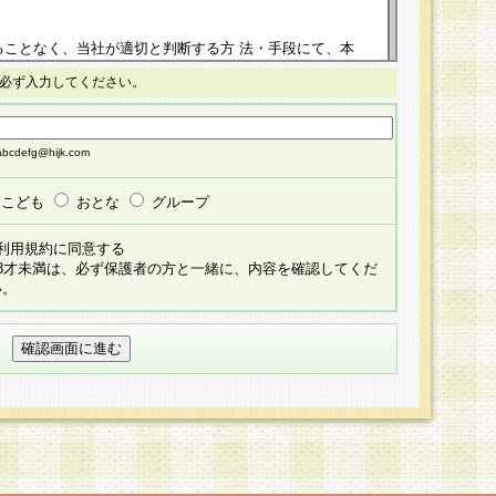
ることなく、当社が適切と判断する方 法・手段にて、本
正することができるものとします。改定後の本規約等
必ず入力してください。
掲示したときに、その 他の諸規定については、会員に対
イトに掲示したときのいずれか早い時期をもってその効
cdefg@hijk.com
よる会員登録手続きが完了し、その後の当社による会員登録
る同意があったものとみなされ、会員に対して適用され
こども
おとな
グループ
すべて会員登録希望者の自由な意思で提 供いただいたも
利用規約に同意する
員登録希望者が自らの個人情報の提供を希望されない場
18才未満は、必ず保護者の方と一緒に、内容を確認してくだ
預かりいたしません が、提供されないことによって、当
い。
用いただけない場合がありますことを予めご了承くださ
している個人情報の開示・訂正・追加・ 利用停止等を求
ることが当社にて確認できた場合に限り、法令に準拠し
だきます。なお、開示 請求等の請求先は個人情報お問合
うえ、当社所定の登録手続きを全て完了し、当社が承認した
員登録希望者が以下に該当する場合は会員登録をするこ