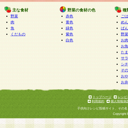
たものとみなされ、会員に対して適用されるもの
主な食材
野菜の食材の色
種
野菜
赤色
ご
5.当社がお聞きする個人情報は、すべて会員登録
肉
黄色
め
で提 供いただいたものと考えております。従って
魚
緑色
ぱ
自らの個人情報の提供を希望されない場合には、
くだもの
紫色
野
をお預かりいたしません が、提供されないことに
白色
お
商品やサービス等をご利用いただけない場合があ
お
了承ください。
た
サ
6.当社は、お客様から当社が保有している個人情
シ
そ
加・ 利用停止等を求められた場合には、ご本人様
お
て確認できた場合に限り、法令に準拠して合理的
お
いただきます。なお、開示 請求等の請求先は個人
ります。
トップページ
レシピ
利用規約
個人情報保
第2条 会員の資格
子供向けレシピ投稿サイト、その名
1.会員とは、本規約等を承諾のうえ、当社所定の
Copyright 
了し、当社が承認した者、グループとします。な
が以下に該当する場合は会員登録をすることがで