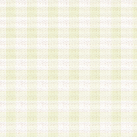
は、当該個人情報を以下の各号に定める目的に利
す。なお、これら事項以外の目的で個人情報を利
かじめ会員の同意を得たうえで利用するものとし
a.本サービスの実施または運営
b.本サービスに係る謝礼、景品、調査サンプル品
c.会員からの電話、メール等の問い合わせなどへ
d.その他これらに付随する業務
2.当社は、会員個人を識別することのできる情報
会員情報を本人の承諾なく第三者に開示すること
人を識別できる情報について第三者に開示または
社は事前に会員本人の同意を得るものとします。
3.前項の定めに拘わらず、当社は、以下の目的に
意を 得ることなく、会員個人を識別できる情報を
づき選定した委託業者に対して当社の責任におい
できるものとします。な お、当社は、当該委託業
契約を締結しこれを遵守させるとともに、本規約
の注意をもって当該情報を使用させるものとし ま