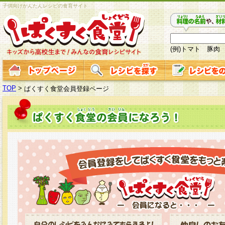
子供向けかんたんレシピの食育サイト
(例)トマト 豚肉
TOP
>
ぱくすく食堂会員登録ページ