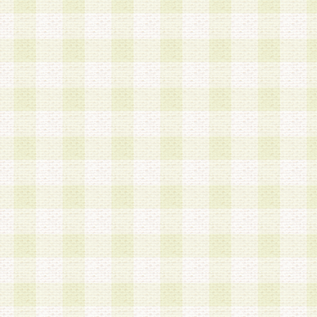
a.既に登録されている会員と同一のメールアドレ
録する場合
b.本サービスと同様のサービスを提供している企
業に従事していると思われる本人またはその家族
場合
c.その他当社が不適切と判断する場合
2.当社は、会員登録希望者を会員として承認する
した 場合、会員登録希望者による会員登録手続き
による承認後の場合であっても、会員登録の取り
の抹消を、当社が適切と判 断する方法・手段によ
とができるものとします。
3.会員登録希望者が18歳未満、成年被後見人、被
人 である場合は、親権者などの法定代理人の同意
録を行うものとします。なお、義務教育学齢に該
者については、登録時に 当社が別途定める方法に
権者による承認手続きを行うものとします。