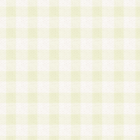
第3条 会員の登録方法
1.会員登録手続きは、会員登録希望者本人が行う
る登録は一切認められないものとします。
2.会員登録希望者は、本規約に同意の後、当社指
画 面」において、当社が指定する必要事項を入力
を行うものとします。当社は、会員登録を承認し
会員として本サービスを 受けるためのログインＩ
を付与します。
3.会員は、会員登録の際に申告する登録情報の全
いかなる虚偽の申告をも行ってはならないものと
4.会員は、複数のログインＩＤおよびパスワード
いものとします。
第4条 ログインIDおよびパスワードの管理
1.会員は、会員登録後、本サイト内にて本サービ