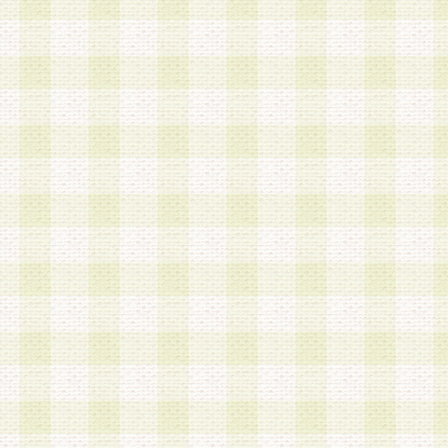
加する際には、前条に基づき当社から付与されたロ
スワードを使用するものとします。
2.登録の際に当社が付与したログインIDおよびパ
の使用に関しては、全て会員本人がその責任を負
3.会員は、当社から付与されたログインIDおよび
貸与、名義変更、売買その他形態を問わず第三者
ならないものとします。
4.当社は、会員によるログインIDおよびパスワー
盗用など第三者の利用に伴う損害の発生について
き事由の有無、その他原因の如何を問わず、一切
のとします。
第5条 会員の登録情報
1.当社は、会員の登録情報に含まれる氏名・住所
アドレス等会員個人を識別できる情報を当社が別
シーポリシー
」に基づき適切に取り扱うものとし