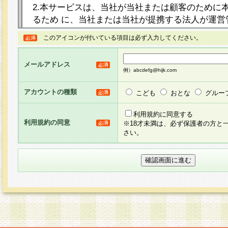
2.本サービスは、当社が当社または顧客のために
るため に、当社または当社が提携する法人が運営
ト（以下「本サイト」といいます。）上に本サー
このアイコンが付いている項目は必ず入力してください。
ージを設け、会員がアンケー ト調査に回答する等
し、その結果を当社が集計・分析その他の利用を
メールアドレス
るものです。なお、本サービスは、それぞれの目的
例）abcdefg@hijk.com
員に対して本サービスの依頼を行うこともあり、
た全ての会員に対して本サービスの依頼をすると
アカウントの種類
こども
おとな
グルー
りま す。
利用規約に同意する
利用規約の同意
※18才未満は、必ず保護者の方と
3.当社は、会員の事前の承諾を得ることなく、当
さい。
方 法・手段にて、本規約を任意に制定、変更また
きるものとします。改定後の本規約等は、本規約
に掲示したときに、その 他の諸規定については、
案内を配信または本サイトに掲示したときのいず
てその効力を生じるものとします。
4.本規約は、会員登録希望者による会員登録手続
の当社による会員登録の承認が完了した時点で会