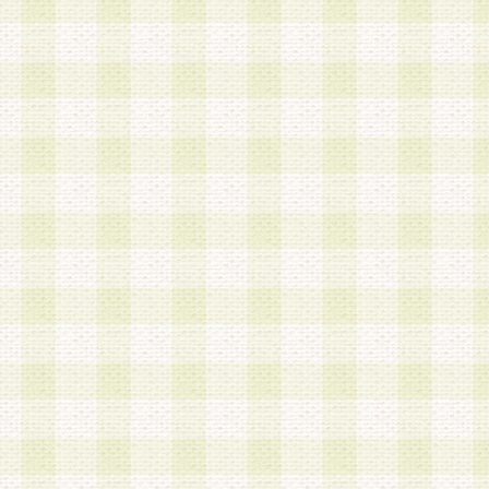
a.本サービスに係る謝礼、景品、調査サンプル品
b.会員からの電話、メール等の問い合わせなどへ
c.モバイルリサーチ、またはグループ形式による
実施もしくは運営
d.その他これらに付随する業務
4.会員は、住所、電話番号その他の登録情報につ
合は、速やかに当社所定の変更手続きを行うもの
5.当社は、必要と認めた場合、会員に対して、電
手段により登録情報の対象者が会員登録者本人で
の内容が正確であること、アンケートの回答内容
うことができるものとます。
6.会員は、会員登録後当社が定期的に行う登録情
して、当社指定の期間内に更新手続きを行うもの
該期間内に更新手続きを行わない場合、その時点
発行したポイントは失効されるものとします。