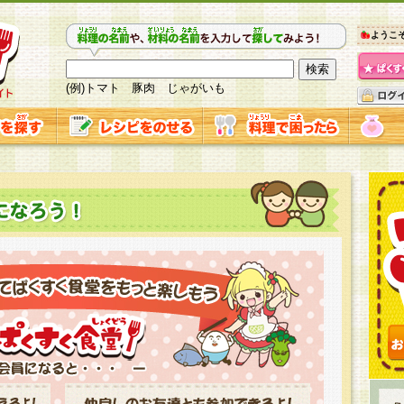
ようこ
(例)トマト 豚肉 じゃがいも