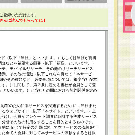
ご登録いただけます。
さんに読んでもらってね！
ンド（以下「当社」といいま す。）もしくは当社が提携
調査などを希望する顧客（以下「顧客」といいます。）
ーチ、モバ イルリサーチ、その他のリサーチサービス、
活動、その他の活動（以下これらを併せて「本サービ
詳細やその種類など、必要事項については、都度当社が本
ます。）に関して、第２条に定める当社が会員として登
員」といいます。）と当社との間における契約関係を定め
は顧客のために本サービスを実施するため に、当社また
するウェブサイト（以下「本サイト」といいます。）上
を設け、会員がアンケー ト調査に回答する等本サービス
・分析その他の利用をすることを目的とするものです。
目的に 応じて特定の会員に対して本サービスの依頼を行
した全ての会員に対して本サービスの依頼をするとは限