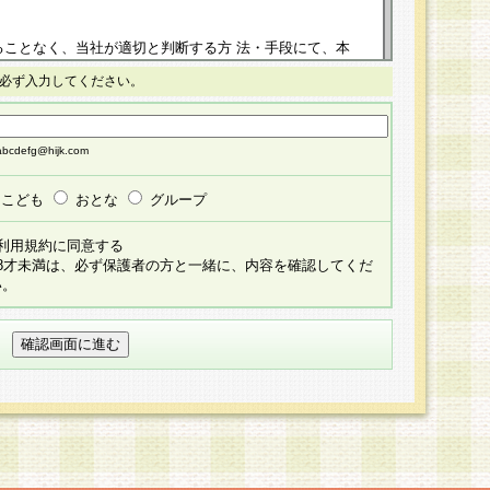
ることなく、当社が適切と判断する方 法・手段にて、本
正することができるものとします。改定後の本規約等
必ず入力してください。
掲示したときに、その 他の諸規定については、会員に対
イトに掲示したときのいずれか早い時期をもってその効
cdefg@hijk.com
よる会員登録手続きが完了し、その後の当社による会員登録
る同意があったものとみなされ、会員に対して適用され
こども
おとな
グループ
すべて会員登録希望者の自由な意思で提 供いただいたも
利用規約に同意する
員登録希望者が自らの個人情報の提供を希望されない場
18才未満は、必ず保護者の方と一緒に、内容を確認してくだ
預かりいたしません が、提供されないことによって、当
い。
用いただけない場合がありますことを予めご了承くださ
している個人情報の開示・訂正・追加・ 利用停止等を求
ることが当社にて確認できた場合に限り、法令に準拠し
だきます。なお、開示 請求等の請求先は個人情報お問合
うえ、当社所定の登録手続きを全て完了し、当社が承認した
員登録希望者が以下に該当する場合は会員登録をするこ