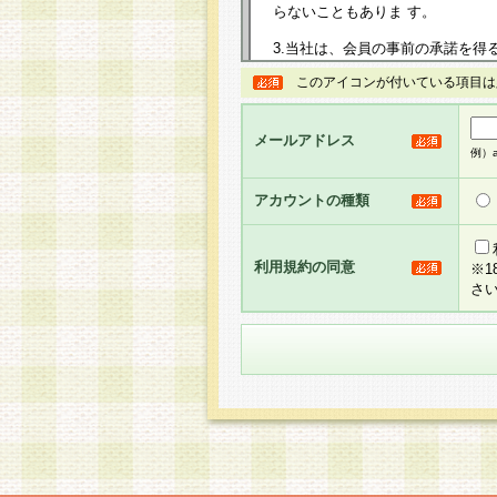
らないこともありま す。
3.当社は、会員の事前の承諾を得
規約を任意に制定、変更または修
このアイコンが付いている項目は
は、本規約においては本サイトに
して告知の案内を配信または本サ
力を生じるものとします。
メールアドレス
例）ab
4.本規約は、会員登録希望者に
の承認が完了した時点で会員によ
アカウントの種類
るものとします。
5.当社がお聞きする個人情報は、
のと考えております。従って、会
利用規約の同意
※
合には、当社はその個人情報をお
さ
社の取扱商品やサービス等をご利
い。
6.当社は、お客様から当社が保有
められた場合には、ご本人様であ
て合理的な範囲で対応させていた
せ先となります。
第2条 会員の資格
1.会員とは、本規約等を承諾の
者、グループとします。なお、会