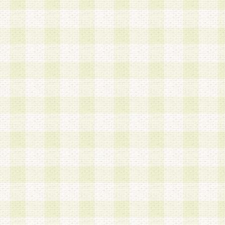
a.既に登録されている会員と同一のメールアドレ
録する場合
b.本サービスと同様のサービスを提供している企
業に従事していると思われる本人またはその家族
場合
c.その他当社が不適切と判断する場合
2.当社は、会員登録希望者を会員として承認する
した 場合、会員登録希望者による会員登録手続き
による承認後の場合であっても、会員登録の取り
の抹消を、当社が適切と判 断する方法・手段によ
とができるものとします。
3.会員登録希望者が18歳未満、成年被後見人、被
人 である場合は、親権者などの法定代理人の同意
録を行うものとします。なお、義務教育学齢に該
者については、登録時に 当社が別途定める方法に
権者による承認手続きを行うものとします。