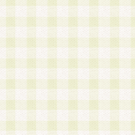
加する際には、前条に基づき当社から付与されたロ
スワードを使用するものとします。
2.登録の際に当社が付与したログインIDおよびパ
の使用に関しては、全て会員本人がその責任を負
3.会員は、当社から付与されたログインIDおよび
貸与、名義変更、売買その他形態を問わず第三者
ならないものとします。
4.当社は、会員によるログインIDおよびパスワー
盗用など第三者の利用に伴う損害の発生について
き事由の有無、その他原因の如何を問わず、一切
のとします。
第5条 会員の登録情報
1.当社は、会員の登録情報に含まれる氏名・住所
アドレス等会員個人を識別できる情報を当社が別
シーポリシー
」に基づき適切に取り扱うものとし