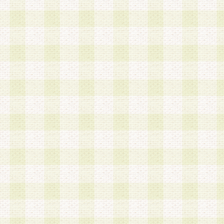
第3条 会員の登録方法
1.会員登録手続きは、会員登録希望者本人が行う
る登録は一切認められないものとします。
2.会員登録希望者は、本規約に同意の後、当社指
画 面」において、当社が指定する必要事項を入力
を行うものとします。当社は、会員登録を承認し
会員として本サービスを 受けるためのログインＩ
を付与します。
3.会員は、会員登録の際に申告する登録情報の全
いかなる虚偽の申告をも行ってはならないものと
4.会員は、複数のログインＩＤおよびパスワード
いものとします。
第4条 ログインIDおよびパスワードの管理
1.会員は、会員登録後、本サイト内にて本サービ