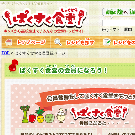
子供向けかんたんレシピの食育サイト
(例)トマト 豚肉
TOP
>
ぱくすく食堂会員登録ページ