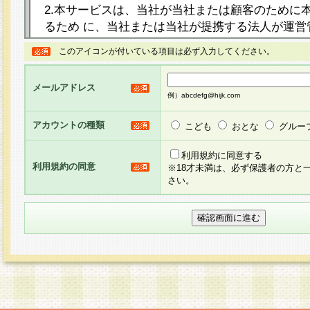
2.本サービスは、当社が当社または顧客のために
るため に、当社または当社が提携する法人が運営
ト（以下「本サイト」といいます。）上に本サー
このアイコンが付いている項目は必ず入力してください。
ージを設け、会員がアンケー ト調査に回答する等
し、その結果を当社が集計・分析その他の利用を
メールアドレス
るものです。なお、本サービスは、それぞれの目的
例）abcdefg@hijk.com
員に対して本サービスの依頼を行うこともあり、
た全ての会員に対して本サービスの依頼をすると
アカウントの種類
こども
おとな
グルー
りま す。
利用規約に同意する
利用規約の同意
※18才未満は、必ず保護者の方と
3.当社は、会員の事前の承諾を得ることなく、当
さい。
方 法・手段にて、本規約を任意に制定、変更また
きるものとします。改定後の本規約等は、本規約
に掲示したときに、その 他の諸規定については、
案内を配信または本サイトに掲示したときのいず
てその効力を生じるものとします。
4.本規約は、会員登録希望者による会員登録手続
の当社による会員登録の承認が完了した時点で会