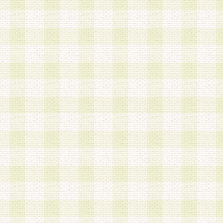
a.本サービスに係る謝礼、景品、調査サンプル品
b.会員からの電話、メール等の問い合わせなどへ
c.モバイルリサーチ、またはグループ形式による
実施もしくは運営
d.その他これらに付随する業務
4.会員は、住所、電話番号その他の登録情報につ
合は、速やかに当社所定の変更手続きを行うもの
5.当社は、必要と認めた場合、会員に対して、電
手段により登録情報の対象者が会員登録者本人で
の内容が正確であること、アンケートの回答内容
うことができるものとます。
6.会員は、会員登録後当社が定期的に行う登録情
して、当社指定の期間内に更新手続きを行うもの
該期間内に更新手続きを行わない場合、その時点
発行したポイントは失効されるものとします。