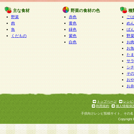
たものとみなされ、会員に対して適用されるもの
主な食材
野菜の食材の色
種
野菜
赤色
ご
5.当社がお聞きする個人情報は、すべて会員登録
肉
黄色
め
で提 供いただいたものと考えております。従って
魚
緑色
ぱ
自らの個人情報の提供を希望されない場合には、
くだもの
紫色
野
をお預かりいたしません が、提供されないことに
白色
お
商品やサービス等をご利用いただけない場合があ
お
了承ください。
た
サ
6.当社は、お客様から当社が保有している個人情
シ
そ
加・ 利用停止等を求められた場合には、ご本人様
お
て確認できた場合に限り、法令に準拠して合理的
お
いただきます。なお、開示 請求等の請求先は個人
ります。
トップページ
レシピ
利用規約
個人情報保
第2条 会員の資格
子供向けレシピ投稿サイト、その名
1.会員とは、本規約等を承諾のうえ、当社所定の
Copyright 
了し、当社が承認した者、グループとします。な
が以下に該当する場合は会員登録をすることがで