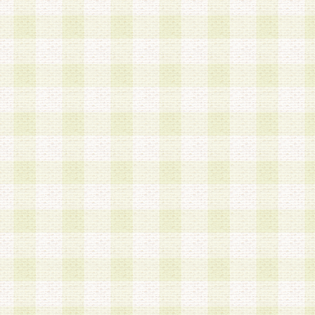
は、当該個人情報を以下の各号に定める目的に利
す。なお、これら事項以外の目的で個人情報を利
かじめ会員の同意を得たうえで利用するものとし
a.本サービスの実施または運営
b.本サービスに係る謝礼、景品、調査サンプル品
c.会員からの電話、メール等の問い合わせなどへ
d.その他これらに付随する業務
2.当社は、会員個人を識別することのできる情報
会員情報を本人の承諾なく第三者に開示すること
人を識別できる情報について第三者に開示または
社は事前に会員本人の同意を得るものとします。
3.前項の定めに拘わらず、当社は、以下の目的に
意を 得ることなく、会員個人を識別できる情報を
づき選定した委託業者に対して当社の責任におい
できるものとします。な お、当社は、当該委託業
契約を締結しこれを遵守させるとともに、本規約
の注意をもって当該情報を使用させるものとし ま