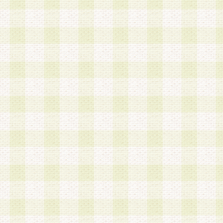
a.既に登録されている会員と同一のメールアドレ
録する場合
b.本サービスと同様のサービスを提供している企
業に従事していると思われる本人またはその家族
場合
c.その他当社が不適切と判断する場合
2.当社は、会員登録希望者を会員として承認する
した 場合、会員登録希望者による会員登録手続き
による承認後の場合であっても、会員登録の取り
の抹消を、当社が適切と判 断する方法・手段によ
とができるものとします。
3.会員登録希望者が18歳未満、成年被後見人、被
人 である場合は、親権者などの法定代理人の同意
録を行うものとします。なお、義務教育学齢に該
者については、登録時に 当社が別途定める方法に
権者による承認手続きを行うものとします。