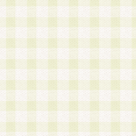
a.本サービスに係る謝礼、景品、調査サンプル品
b.会員からの電話、メール等の問い合わせなどへ
c.モバイルリサーチ、またはグループ形式による
実施もしくは運営
d.その他これらに付随する業務
4.会員は、住所、電話番号その他の登録情報につ
合は、速やかに当社所定の変更手続きを行うもの
5.当社は、必要と認めた場合、会員に対して、電
手段により登録情報の対象者が会員登録者本人で
の内容が正確であること、アンケートの回答内容
うことができるものとます。
6.会員は、会員登録後当社が定期的に行う登録情
して、当社指定の期間内に更新手続きを行うもの
該期間内に更新手続きを行わない場合、その時点
発行したポイントは失効されるものとします。