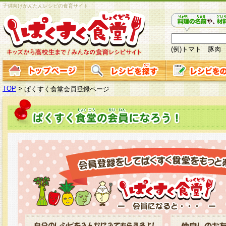
子供向けかんたんレシピの食育サイト
(例)トマト 豚肉
TOP
>
ぱくすく食堂会員登録ページ