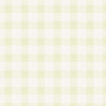
は、当該個人情報を以下の各号に定める目的に利
す。なお、これら事項以外の目的で個人情報を利
かじめ会員の同意を得たうえで利用するものとし
a.本サービスの実施または運営
b.本サービスに係る謝礼、景品、調査サンプル品
c.会員からの電話、メール等の問い合わせなどへ
d.その他これらに付随する業務
2.当社は、会員個人を識別することのできる情報
会員情報を本人の承諾なく第三者に開示すること
人を識別できる情報について第三者に開示または
社は事前に会員本人の同意を得るものとします。
3.前項の定めに拘わらず、当社は、以下の目的に
意を 得ることなく、会員個人を識別できる情報を
づき選定した委託業者に対して当社の責任におい
できるものとします。な お、当社は、当該委託業
契約を締結しこれを遵守させるとともに、本規約
の注意をもって当該情報を使用させるものとし ま