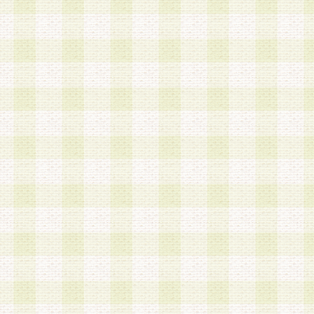
加する際には、前条に基づき当社から付与されたロ
スワードを使用するものとします。
2.登録の際に当社が付与したログインIDおよびパ
の使用に関しては、全て会員本人がその責任を負
3.会員は、当社から付与されたログインIDおよび
貸与、名義変更、売買その他形態を問わず第三者
ならないものとします。
4.当社は、会員によるログインIDおよびパスワー
盗用など第三者の利用に伴う損害の発生について
き事由の有無、その他原因の如何を問わず、一切
のとします。
第5条 会員の登録情報
1.当社は、会員の登録情報に含まれる氏名・住所
アドレス等会員個人を識別できる情報を当社が別
シーポリシー
」に基づき適切に取り扱うものとし