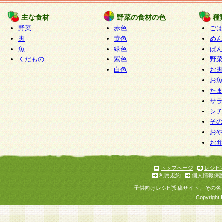
たものとみなされ、会員に対して適用されるもの
主な食材
野菜の食材の色
種
野菜
赤色
ご
5.当社がお聞きする個人情報は、すべて会員登録
肉
黄色
め
で提 供いただいたものと考えております。従って
魚
緑色
ぱ
自らの個人情報の提供を希望されない場合には、
くだもの
紫色
野
をお預かりいたしません が、提供されないことに
白色
お
商品やサービス等をご利用いただけない場合があ
お
了承ください。
た
サ
6.当社は、お客様から当社が保有している個人情
シ
そ
加・ 利用停止等を求められた場合には、ご本人様
お
て確認できた場合に限り、法令に準拠して合理的
お
いただきます。なお、開示 請求等の請求先は個人
ります。
トップページ
レシピ
利用規約
個人情報保
第2条 会員の資格
子供向けレシピ投稿サイト、その名
1.会員とは、本規約等を承諾のうえ、当社所定の
Copyright 
了し、当社が承認した者、グループとします。な
が以下に該当する場合は会員登録をすることがで