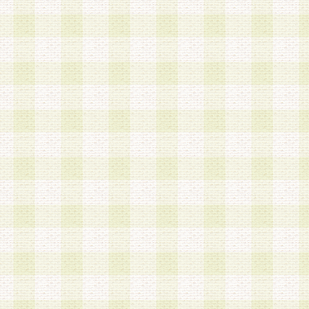
第3条 会員の登録方法
1.会員登録手続きは、会員登録希望者本人が行う
る登録は一切認められないものとします。
2.会員登録希望者は、本規約に同意の後、当社指
画 面」において、当社が指定する必要事項を入力
を行うものとします。当社は、会員登録を承認し
会員として本サービスを 受けるためのログインＩ
を付与します。
3.会員は、会員登録の際に申告する登録情報の全
いかなる虚偽の申告をも行ってはならないものと
4.会員は、複数のログインＩＤおよびパスワード
いものとします。
第4条 ログインIDおよびパスワードの管理
1.会員は、会員登録後、本サイト内にて本サービ