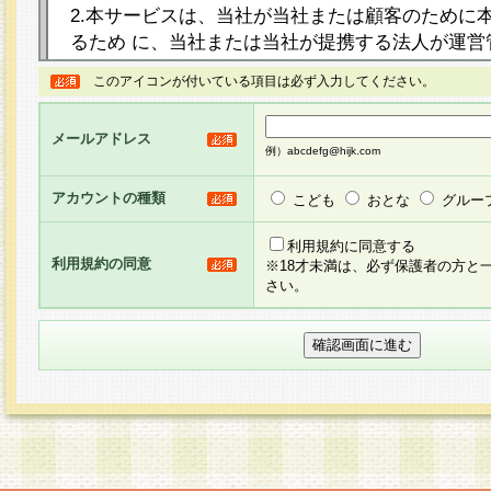
2.本サービスは、当社が当社または顧客のために
るため に、当社または当社が提携する法人が運営
ト（以下「本サイト」といいます。）上に本サー
このアイコンが付いている項目は必ず入力してください。
ージを設け、会員がアンケー ト調査に回答する等
し、その結果を当社が集計・分析その他の利用を
メールアドレス
るものです。なお、本サービスは、それぞれの目的
例）abcdefg@hijk.com
員に対して本サービスの依頼を行うこともあり、
た全ての会員に対して本サービスの依頼をすると
アカウントの種類
こども
おとな
グルー
りま す。
利用規約に同意する
利用規約の同意
※18才未満は、必ず保護者の方と
3.当社は、会員の事前の承諾を得ることなく、当
さい。
方 法・手段にて、本規約を任意に制定、変更また
きるものとします。改定後の本規約等は、本規約
に掲示したときに、その 他の諸規定については、
案内を配信または本サイトに掲示したときのいず
てその効力を生じるものとします。
4.本規約は、会員登録希望者による会員登録手続
の当社による会員登録の承認が完了した時点で会