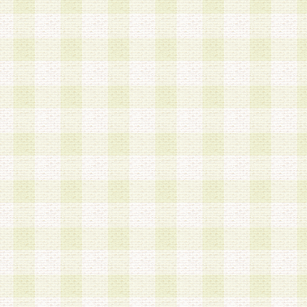
加する際には、前条に基づき当社から付与されたロ
スワードを使用するものとします。
2.登録の際に当社が付与したログインIDおよびパ
の使用に関しては、全て会員本人がその責任を負
3.会員は、当社から付与されたログインIDおよび
貸与、名義変更、売買その他形態を問わず第三者
ならないものとします。
4.当社は、会員によるログインIDおよびパスワー
盗用など第三者の利用に伴う損害の発生について
き事由の有無、その他原因の如何を問わず、一切
のとします。
第5条 会員の登録情報
1.当社は、会員の登録情報に含まれる氏名・住所
アドレス等会員個人を識別できる情報を当社が別
シーポリシー
」に基づき適切に取り扱うものとし