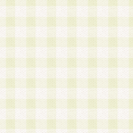
a.本サービスに係る謝礼、景品、調査サンプル品
b.会員からの電話、メール等の問い合わせなどへ
c.モバイルリサーチ、またはグループ形式による
実施もしくは運営
d.その他これらに付随する業務
4.会員は、住所、電話番号その他の登録情報につ
合は、速やかに当社所定の変更手続きを行うもの
5.当社は、必要と認めた場合、会員に対して、電
手段により登録情報の対象者が会員登録者本人で
の内容が正確であること、アンケートの回答内容
うことができるものとます。
6.会員は、会員登録後当社が定期的に行う登録情
して、当社指定の期間内に更新手続きを行うもの
該期間内に更新手続きを行わない場合、その時点
発行したポイントは失効されるものとします。