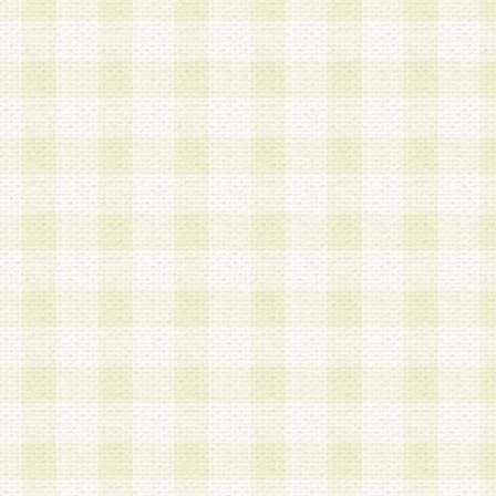
a.既に登録されている会員と同一のメールアドレ
録する場合
b.本サービスと同様のサービスを提供している企
業に従事していると思われる本人またはその家族
場合
c.その他当社が不適切と判断する場合
2.当社は、会員登録希望者を会員として承認する
した 場合、会員登録希望者による会員登録手続き
による承認後の場合であっても、会員登録の取り
の抹消を、当社が適切と判 断する方法・手段によ
とができるものとします。
3.会員登録希望者が18歳未満、成年被後見人、被
人 である場合は、親権者などの法定代理人の同意
録を行うものとします。なお、義務教育学齢に該
者については、登録時に 当社が別途定める方法に
権者による承認手続きを行うものとします。