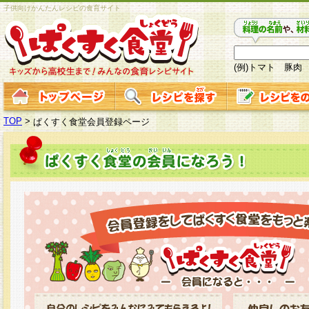
子供向けかんたんレシピの食育サイト
(例)トマト 豚肉
TOP
>
ぱくすく食堂会員登録ページ