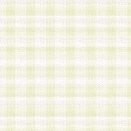
は、当該個人情報を以下の各号に定める目的に利
す。なお、これら事項以外の目的で個人情報を利
かじめ会員の同意を得たうえで利用するものとし
a.本サービスの実施または運営
b.本サービスに係る謝礼、景品、調査サンプル品
c.会員からの電話、メール等の問い合わせなどへ
d.その他これらに付随する業務
2.当社は、会員個人を識別することのできる情報
会員情報を本人の承諾なく第三者に開示すること
人を識別できる情報について第三者に開示または
社は事前に会員本人の同意を得るものとします。
3.前項の定めに拘わらず、当社は、以下の目的に
意を 得ることなく、会員個人を識別できる情報を
づき選定した委託業者に対して当社の責任におい
できるものとします。な お、当社は、当該委託業
契約を締結しこれを遵守させるとともに、本規約
の注意をもって当該情報を使用させるものとし ま