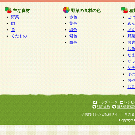
たものとみなされ、会員に対して適用されるもの
主な食材
野菜の食材の色
種
野菜
赤色
ご
5.当社がお聞きする個人情報は、すべて会員登録
肉
黄色
め
で提 供いただいたものと考えております。従って
魚
緑色
ぱ
自らの個人情報の提供を希望されない場合には、
くだもの
紫色
野
をお預かりいたしません が、提供されないことに
白色
お
商品やサービス等をご利用いただけない場合があ
お
了承ください。
た
サ
6.当社は、お客様から当社が保有している個人情
シ
そ
加・ 利用停止等を求められた場合には、ご本人様
お
て確認できた場合に限り、法令に準拠して合理的
お
いただきます。なお、開示 請求等の請求先は個人
ります。
トップページ
レシピ
利用規約
個人情報保
第2条 会員の資格
子供向けレシピ投稿サイト、その名
1.会員とは、本規約等を承諾のうえ、当社所定の
Copyright 
了し、当社が承認した者、グループとします。な
が以下に該当する場合は会員登録をすることがで