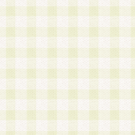
第3条 会員の登録方法
1.会員登録手続きは、会員登録希望者本人が行う
る登録は一切認められないものとします。
2.会員登録希望者は、本規約に同意の後、当社指
画 面」において、当社が指定する必要事項を入力
を行うものとします。当社は、会員登録を承認し
会員として本サービスを 受けるためのログインＩ
を付与します。
3.会員は、会員登録の際に申告する登録情報の全
いかなる虚偽の申告をも行ってはならないものと
4.会員は、複数のログインＩＤおよびパスワード
いものとします。
第4条 ログインIDおよびパスワードの管理
1.会員は、会員登録後、本サイト内にて本サービ