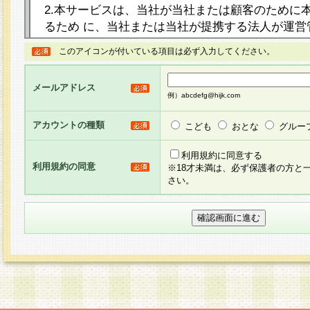
2.本サービスは、当社が当社または顧客のために
るため に、当社または当社が提携する法人が運営
ト（以下「本サイト」といいます。）上に本サー
このアイコンが付いている項目は必ず入力してください。
ージを設け、会員がアンケー ト調査に回答する等
し、その結果を当社が集計・分析その他の利用を
メールアドレス
るものです。なお、本サービスは、それぞれの目的
例）abcdefg@hijk.com
員に対して本サービスの依頼を行うこともあり、
た全ての会員に対して本サービスの依頼をすると
アカウントの種類
こども
おとな
グルー
りま す。
利用規約に同意する
利用規約の同意
※18才未満は、必ず保護者の方と
3.当社は、会員の事前の承諾を得ることなく、当
さい。
方 法・手段にて、本規約を任意に制定、変更また
きるものとします。改定後の本規約等は、本規約
に掲示したときに、その 他の諸規定については、
案内を配信または本サイトに掲示したときのいず
てその効力を生じるものとします。
4.本規約は、会員登録希望者による会員登録手続
の当社による会員登録の承認が完了した時点で会