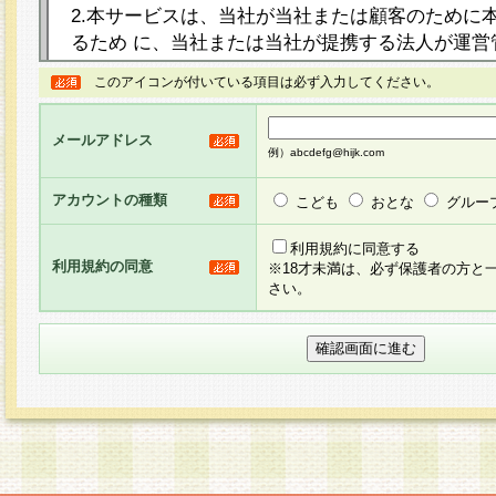
2.本サービスは、当社が当社または顧客のために
るため に、当社または当社が提携する法人が運営
ト（以下「本サイト」といいます。）上に本サー
このアイコンが付いている項目は必ず入力してください。
ージを設け、会員がアンケー ト調査に回答する等
し、その結果を当社が集計・分析その他の利用を
メールアドレス
るものです。なお、本サービスは、それぞれの目的
例）abcdefg@hijk.com
員に対して本サービスの依頼を行うこともあり、
た全ての会員に対して本サービスの依頼をすると
アカウントの種類
こども
おとな
グルー
りま す。
利用規約に同意する
利用規約の同意
※18才未満は、必ず保護者の方と
3.当社は、会員の事前の承諾を得ることなく、当
さい。
方 法・手段にて、本規約を任意に制定、変更また
きるものとします。改定後の本規約等は、本規約
に掲示したときに、その 他の諸規定については、
案内を配信または本サイトに掲示したときのいず
てその効力を生じるものとします。
4.本規約は、会員登録希望者による会員登録手続
の当社による会員登録の承認が完了した時点で会