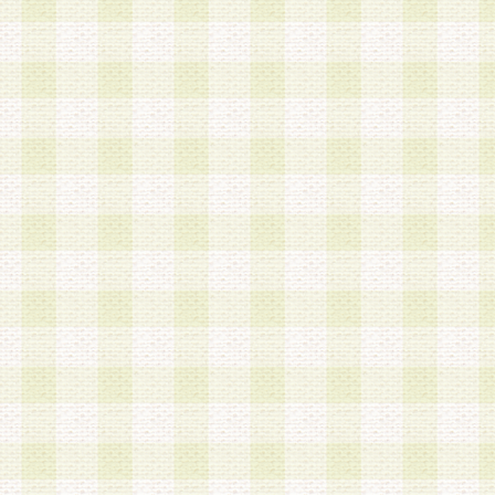
加する際には、前条に基づき当社から付与されたロ
スワードを使用するものとします。
2.登録の際に当社が付与したログインIDおよびパ
の使用に関しては、全て会員本人がその責任を負
3.会員は、当社から付与されたログインIDおよび
貸与、名義変更、売買その他形態を問わず第三者
ならないものとします。
4.当社は、会員によるログインIDおよびパスワー
盗用など第三者の利用に伴う損害の発生について
き事由の有無、その他原因の如何を問わず、一切
のとします。
第5条 会員の登録情報
1.当社は、会員の登録情報に含まれる氏名・住所
アドレス等会員個人を識別できる情報を当社が別
シーポリシー
」に基づき適切に取り扱うものとし