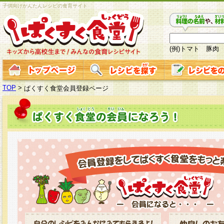
子供向けかんたんレシピの食育サイト
(例)トマト 豚肉
TOP
>
ぱくすく食堂会員登録ページ