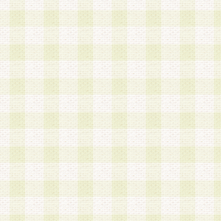
第3条 会員の登録方法
1.会員登録手続きは、会員登録希望者本人が行う
る登録は一切認められないものとします。
2.会員登録希望者は、本規約に同意の後、当社指
画 面」において、当社が指定する必要事項を入力
を行うものとします。当社は、会員登録を承認し
会員として本サービスを 受けるためのログインＩ
を付与します。
3.会員は、会員登録の際に申告する登録情報の全
いかなる虚偽の申告をも行ってはならないものと
4.会員は、複数のログインＩＤおよびパスワード
いものとします。
第4条 ログインIDおよびパスワードの管理
1.会員は、会員登録後、本サイト内にて本サービ