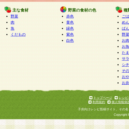
たものとみなされ、会員に対して適用されるもの
主な食材
野菜の食材の色
種
野菜
赤色
ご
5.当社がお聞きする個人情報は、すべて会員登録
肉
黄色
め
で提 供いただいたものと考えております。従って
魚
緑色
ぱ
自らの個人情報の提供を希望されない場合には、
くだもの
紫色
野
をお預かりいたしません が、提供されないことに
白色
お
商品やサービス等をご利用いただけない場合があ
お
了承ください。
た
サ
6.当社は、お客様から当社が保有している個人情
シ
そ
加・ 利用停止等を求められた場合には、ご本人様
お
て確認できた場合に限り、法令に準拠して合理的
お
いただきます。なお、開示 請求等の請求先は個人
ります。
トップページ
レシピ
利用規約
個人情報保
第2条 会員の資格
子供向けレシピ投稿サイト、その名
1.会員とは、本規約等を承諾のうえ、当社所定の
Copyright 
了し、当社が承認した者、グループとします。な
が以下に該当する場合は会員登録をすることがで