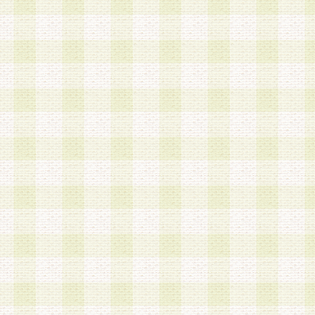
a.本サービスに係る謝礼、景品、調査サンプル品
b.会員からの電話、メール等の問い合わせなどへ
c.モバイルリサーチ、またはグループ形式による
実施もしくは運営
d.その他これらに付随する業務
4.会員は、住所、電話番号その他の登録情報につ
合は、速やかに当社所定の変更手続きを行うもの
5.当社は、必要と認めた場合、会員に対して、電
手段により登録情報の対象者が会員登録者本人で
の内容が正確であること、アンケートの回答内容
うことができるものとます。
6.会員は、会員登録後当社が定期的に行う登録情
して、当社指定の期間内に更新手続きを行うもの
該期間内に更新手続きを行わない場合、その時点
発行したポイントは失効されるものとします。