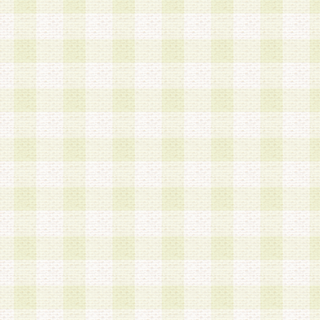
a.既に登録されている会員と同一のメールアドレ
録する場合
b.本サービスと同様のサービスを提供している企
業に従事していると思われる本人またはその家族
場合
c.その他当社が不適切と判断する場合
2.当社は、会員登録希望者を会員として承認する
した 場合、会員登録希望者による会員登録手続き
による承認後の場合であっても、会員登録の取り
の抹消を、当社が適切と判 断する方法・手段によ
とができるものとします。
3.会員登録希望者が18歳未満、成年被後見人、被
人 である場合は、親権者などの法定代理人の同意
録を行うものとします。なお、義務教育学齢に該
者については、登録時に 当社が別途定める方法に
権者による承認手続きを行うものとします。