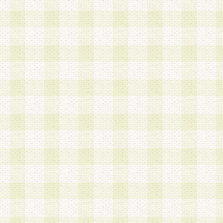
は、当該個人情報を以下の各号に定める目的に利
す。なお、これら事項以外の目的で個人情報を利
かじめ会員の同意を得たうえで利用するものとし
a.本サービスの実施または運営
b.本サービスに係る謝礼、景品、調査サンプル品
c.会員からの電話、メール等の問い合わせなどへ
d.その他これらに付随する業務
2.当社は、会員個人を識別することのできる情報
会員情報を本人の承諾なく第三者に開示すること
人を識別できる情報について第三者に開示または
社は事前に会員本人の同意を得るものとします。
3.前項の定めに拘わらず、当社は、以下の目的に
意を 得ることなく、会員個人を識別できる情報を
づき選定した委託業者に対して当社の責任におい
できるものとします。な お、当社は、当該委託業
契約を締結しこれを遵守させるとともに、本規約
の注意をもって当該情報を使用させるものとし ま