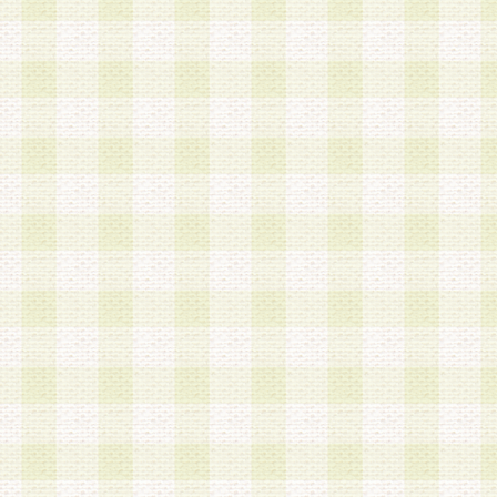
a.既に登録されている会員と同一のメールアドレ
録する場合
b.本サービスと同様のサービスを提供している企
業に従事していると思われる本人またはその家族
場合
c.その他当社が不適切と判断する場合
2.当社は、会員登録希望者を会員として承認する
した 場合、会員登録希望者による会員登録手続き
による承認後の場合であっても、会員登録の取り
の抹消を、当社が適切と判 断する方法・手段によ
とができるものとします。
3.会員登録希望者が18歳未満、成年被後見人、被
人 である場合は、親権者などの法定代理人の同意
録を行うものとします。なお、義務教育学齢に該
者については、登録時に 当社が別途定める方法に
権者による承認手続きを行うものとします。