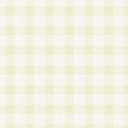
は、当該個人情報を以下の各号に定める目的に利
す。なお、これら事項以外の目的で個人情報を利
かじめ会員の同意を得たうえで利用するものとし
a.本サービスの実施または運営
b.本サービスに係る謝礼、景品、調査サンプル品
c.会員からの電話、メール等の問い合わせなどへ
d.その他これらに付随する業務
2.当社は、会員個人を識別することのできる情報
会員情報を本人の承諾なく第三者に開示すること
人を識別できる情報について第三者に開示または
社は事前に会員本人の同意を得るものとします。
3.前項の定めに拘わらず、当社は、以下の目的に
意を 得ることなく、会員個人を識別できる情報を
づき選定した委託業者に対して当社の責任におい
できるものとします。な お、当社は、当該委託業
契約を締結しこれを遵守させるとともに、本規約
の注意をもって当該情報を使用させるものとし ま