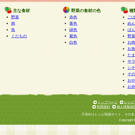
たものとみなされ、会員に対して適用されるもの
主な食材
野菜の食材の色
種
野菜
赤色
ご
5.当社がお聞きする個人情報は、すべて会員登録
肉
黄色
め
で提 供いただいたものと考えております。従って
魚
緑色
ぱ
自らの個人情報の提供を希望されない場合には、
くだもの
紫色
野
をお預かりいたしません が、提供されないことに
白色
お
商品やサービス等をご利用いただけない場合があ
お
了承ください。
た
サ
6.当社は、お客様から当社が保有している個人情
シ
そ
加・ 利用停止等を求められた場合には、ご本人様
お
て確認できた場合に限り、法令に準拠して合理的
お
いただきます。なお、開示 請求等の請求先は個人
ります。
トップページ
レシピ
利用規約
個人情報保
第2条 会員の資格
子供向けレシピ投稿サイト、その名
1.会員とは、本規約等を承諾のうえ、当社所定の
Copyright 
了し、当社が承認した者、グループとします。な
が以下に該当する場合は会員登録をすることがで