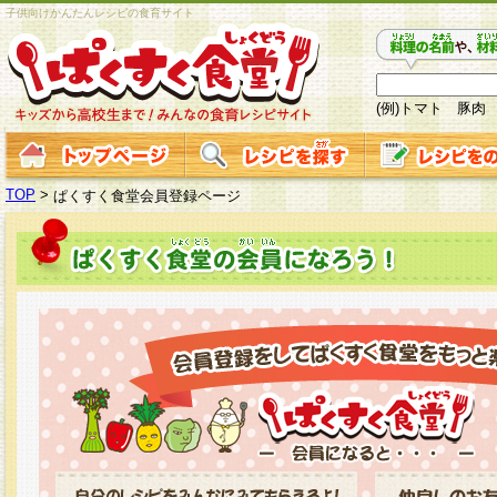
子供向けかんたんレシピの食育サイト
(例)トマト 豚肉
TOP
>
ぱくすく食堂会員登録ページ