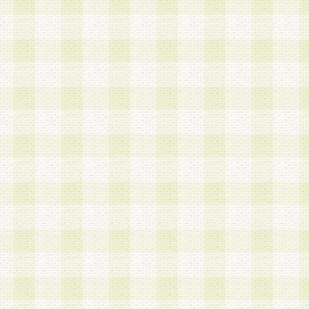
a.本サービスに係る謝礼、景品、調査サンプル品
b.会員からの電話、メール等の問い合わせなどへ
c.モバイルリサーチ、またはグループ形式による
実施もしくは運営
d.その他これらに付随する業務
4.会員は、住所、電話番号その他の登録情報につ
合は、速やかに当社所定の変更手続きを行うもの
5.当社は、必要と認めた場合、会員に対して、電
手段により登録情報の対象者が会員登録者本人で
の内容が正確であること、アンケートの回答内容
うことができるものとます。
6.会員は、会員登録後当社が定期的に行う登録情
して、当社指定の期間内に更新手続きを行うもの
該期間内に更新手続きを行わない場合、その時点
発行したポイントは失効されるものとします。