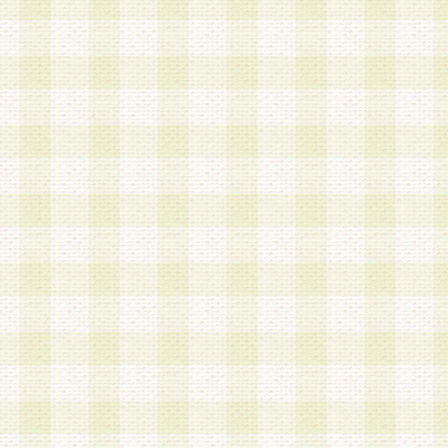
加する際には、前条に基づき当社から付与されたロ
スワードを使用するものとします。
2.登録の際に当社が付与したログインIDおよびパ
の使用に関しては、全て会員本人がその責任を負
3.会員は、当社から付与されたログインIDおよび
貸与、名義変更、売買その他形態を問わず第三者
ならないものとします。
4.当社は、会員によるログインIDおよびパスワー
盗用など第三者の利用に伴う損害の発生について
き事由の有無、その他原因の如何を問わず、一切
のとします。
第5条 会員の登録情報
1.当社は、会員の登録情報に含まれる氏名・住所
アドレス等会員個人を識別できる情報を当社が別
シーポリシー
」に基づき適切に取り扱うものとし