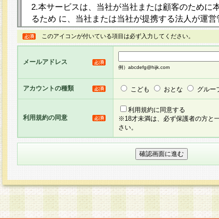
2.本サービスは、当社が当社または顧客のために
るため に、当社または当社が提携する法人が運営
ト（以下「本サイト」といいます。）上に本サー
このアイコンが付いている項目は必ず入力してください。
ージを設け、会員がアンケー ト調査に回答する等
し、その結果を当社が集計・分析その他の利用を
メールアドレス
るものです。なお、本サービスは、それぞれの目的
例）abcdefg@hijk.com
員に対して本サービスの依頼を行うこともあり、
た全ての会員に対して本サービスの依頼をすると
アカウントの種類
こども
おとな
グルー
りま す。
利用規約に同意する
利用規約の同意
※18才未満は、必ず保護者の方と
3.当社は、会員の事前の承諾を得ることなく、当
さい。
方 法・手段にて、本規約を任意に制定、変更また
きるものとします。改定後の本規約等は、本規約
に掲示したときに、その 他の諸規定については、
案内を配信または本サイトに掲示したときのいず
てその効力を生じるものとします。
4.本規約は、会員登録希望者による会員登録手続
の当社による会員登録の承認が完了した時点で会