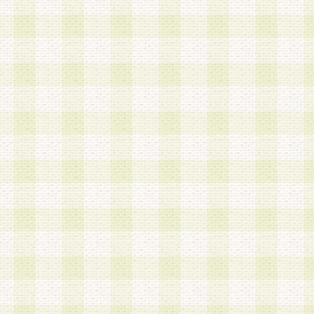
第3条 会員の登録方法
1.会員登録手続きは、会員登録希望者本人が行う
る登録は一切認められないものとします。
2.会員登録希望者は、本規約に同意の後、当社指
画 面」において、当社が指定する必要事項を入力
を行うものとします。当社は、会員登録を承認し
会員として本サービスを 受けるためのログインＩ
を付与します。
3.会員は、会員登録の際に申告する登録情報の全
いかなる虚偽の申告をも行ってはならないものと
4.会員は、複数のログインＩＤおよびパスワード
いものとします。
第4条 ログインIDおよびパスワードの管理
1.会員は、会員登録後、本サイト内にて本サービ