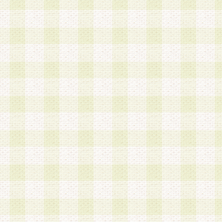
加する際には、前条に基づき当社から付与されたロ
スワードを使用するものとします。
2.登録の際に当社が付与したログインIDおよびパ
の使用に関しては、全て会員本人がその責任を負
3.会員は、当社から付与されたログインIDおよび
貸与、名義変更、売買その他形態を問わず第三者
ならないものとします。
4.当社は、会員によるログインIDおよびパスワー
盗用など第三者の利用に伴う損害の発生について
き事由の有無、その他原因の如何を問わず、一切
のとします。
第5条 会員の登録情報
1.当社は、会員の登録情報に含まれる氏名・住所
アドレス等会員個人を識別できる情報を当社が別
シーポリシー
」に基づき適切に取り扱うものとし