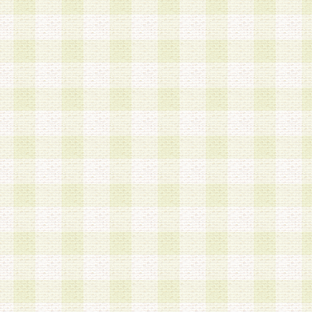
a.本サービスに係る謝礼、景品、調査サンプル品
b.会員からの電話、メール等の問い合わせなどへ
c.モバイルリサーチ、またはグループ形式による
実施もしくは運営
d.その他これらに付随する業務
4.会員は、住所、電話番号その他の登録情報につ
合は、速やかに当社所定の変更手続きを行うもの
5.当社は、必要と認めた場合、会員に対して、電
手段により登録情報の対象者が会員登録者本人で
の内容が正確であること、アンケートの回答内容
うことができるものとます。
6.会員は、会員登録後当社が定期的に行う登録情
して、当社指定の期間内に更新手続きを行うもの
該期間内に更新手続きを行わない場合、その時点
発行したポイントは失効されるものとします。