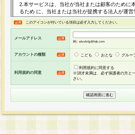
2.本サービスは、当社が当社または顧客のために
るため に、当社または当社が提携する法人が運営
ト（以下「本サイト」といいます。）上に本サー
このアイコンが付いている項目は必ず入力してください。
ージを設け、会員がアンケー ト調査に回答する等
し、その結果を当社が集計・分析その他の利用を
メールアドレス
るものです。なお、本サービスは、それぞれの目的
例）abcdefg@hijk.com
員に対して本サービスの依頼を行うこともあり、
た全ての会員に対して本サービスの依頼をすると
アカウントの種類
こども
おとな
グルー
りま す。
利用規約に同意する
利用規約の同意
※18才未満は、必ず保護者の方と
3.当社は、会員の事前の承諾を得ることなく、当
さい。
方 法・手段にて、本規約を任意に制定、変更また
きるものとします。改定後の本規約等は、本規約
に掲示したときに、その 他の諸規定については、
案内を配信または本サイトに掲示したときのいず
てその効力を生じるものとします。
4.本規約は、会員登録希望者による会員登録手続
の当社による会員登録の承認が完了した時点で会