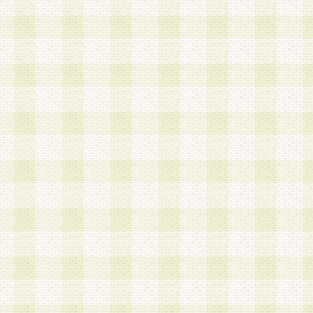
は、当該個人情報を以下の各号に定める目的に利
す。なお、これら事項以外の目的で個人情報を利
かじめ会員の同意を得たうえで利用するものとし
a.本サービスの実施または運営
b.本サービスに係る謝礼、景品、調査サンプル品
c.会員からの電話、メール等の問い合わせなどへ
d.その他これらに付随する業務
2.当社は、会員個人を識別することのできる情報
会員情報を本人の承諾なく第三者に開示すること
人を識別できる情報について第三者に開示または
社は事前に会員本人の同意を得るものとします。
3.前項の定めに拘わらず、当社は、以下の目的に
意を 得ることなく、会員個人を識別できる情報を
づき選定した委託業者に対して当社の責任におい
できるものとします。な お、当社は、当該委託業
契約を締結しこれを遵守させるとともに、本規約
の注意をもって当該情報を使用させるものとし ま