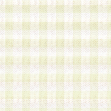
第3条 会員の登録方法
1.会員登録手続きは、会員登録希望者本人が行う
る登録は一切認められないものとします。
2.会員登録希望者は、本規約に同意の後、当社指
画 面」において、当社が指定する必要事項を入力
を行うものとします。当社は、会員登録を承認し
会員として本サービスを 受けるためのログインＩ
を付与します。
3.会員は、会員登録の際に申告する登録情報の全
いかなる虚偽の申告をも行ってはならないものと
4.会員は、複数のログインＩＤおよびパスワード
いものとします。
第4条 ログインIDおよびパスワードの管理
1.会員は、会員登録後、本サイト内にて本サービ