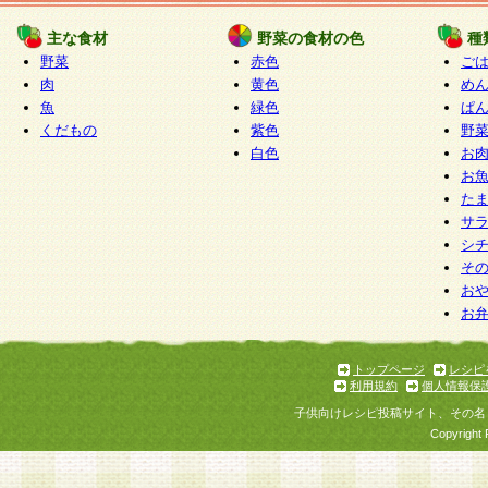
たものとみなされ、会員に対して適用されるもの
主な食材
野菜の食材の色
種
野菜
赤色
ご
5.当社がお聞きする個人情報は、すべて会員登録
肉
黄色
め
で提 供いただいたものと考えております。従って
魚
緑色
ぱ
自らの個人情報の提供を希望されない場合には、
くだもの
紫色
野
をお預かりいたしません が、提供されないことに
白色
お
商品やサービス等をご利用いただけない場合があ
お
了承ください。
た
サ
6.当社は、お客様から当社が保有している個人情
シ
そ
加・ 利用停止等を求められた場合には、ご本人様
お
て確認できた場合に限り、法令に準拠して合理的
お
いただきます。なお、開示 請求等の請求先は個人
ります。
トップページ
レシピ
利用規約
個人情報保
第2条 会員の資格
子供向けレシピ投稿サイト、その名
1.会員とは、本規約等を承諾のうえ、当社所定の
Copyright 
了し、当社が承認した者、グループとします。な
が以下に該当する場合は会員登録をすることがで