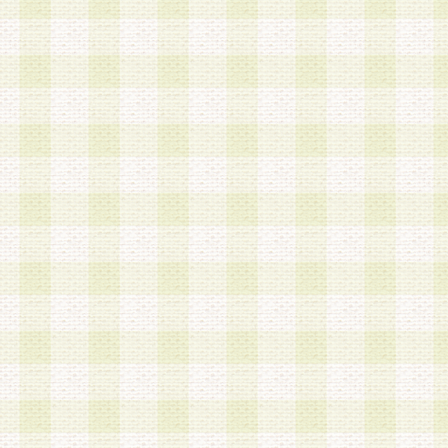
a.既に登録されている会員と同一のメールアドレ
録する場合
b.本サービスと同様のサービスを提供している企
業に従事していると思われる本人またはその家族
場合
c.その他当社が不適切と判断する場合
2.当社は、会員登録希望者を会員として承認する
した 場合、会員登録希望者による会員登録手続き
による承認後の場合であっても、会員登録の取り
の抹消を、当社が適切と判 断する方法・手段によ
とができるものとします。
3.会員登録希望者が18歳未満、成年被後見人、被
人 である場合は、親権者などの法定代理人の同意
録を行うものとします。なお、義務教育学齢に該
者については、登録時に 当社が別途定める方法に
権者による承認手続きを行うものとします。