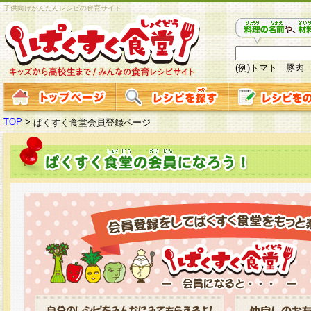
子供向けかんたんレシピの食育サイト
(例)トマト 豚肉
TOP
>
ぱくすく食堂会員登録ページ