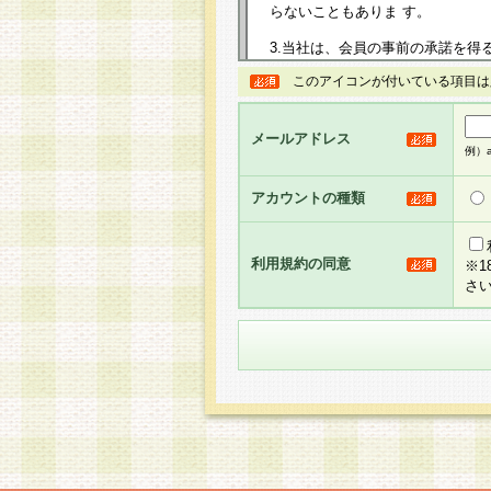
らないこともありま す。
3.当社は、会員の事前の承諾を得
規約を任意に制定、変更または修
このアイコンが付いている項目は
は、本規約においては本サイトに
して告知の案内を配信または本サ
力を生じるものとします。
メールアドレス
例）ab
4.本規約は、会員登録希望者に
の承認が完了した時点で会員によ
アカウントの種類
るものとします。
5.当社がお聞きする個人情報は、
のと考えております。従って、会
利用規約の同意
※
合には、当社はその個人情報をお
さ
社の取扱商品やサービス等をご利
い。
6.当社は、お客様から当社が保有
められた場合には、ご本人様であ
て合理的な範囲で対応させていた
せ先となります。
第2条 会員の資格
1.会員とは、本規約等を承諾の
者、グループとします。なお、会