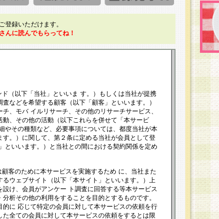
ご登録いただけます。
さんに読んでもらってね！
ンド（以下「当社」といいま す。）もしくは当社が提携
調査などを希望する顧客（以下「顧客」といいます。）
ーチ、モバ イルリサーチ、その他のリサーチサービス、
活動、その他の活動（以下これらを併せて「本サービ
詳細やその種類など、必要事項については、都度当社が本
ます。）に関して、第２条に定める当社が会員として登
員」といいます。）と当社との間における契約関係を定め
は顧客のために本サービスを実施するため に、当社また
するウェブサイト（以下「本サイト」といいます。）上
を設け、会員がアンケー ト調査に回答する等本サービス
・分析その他の利用をすることを目的とするものです。
目的に 応じて特定の会員に対して本サービスの依頼を行
した全ての会員に対して本サービスの依頼をするとは限