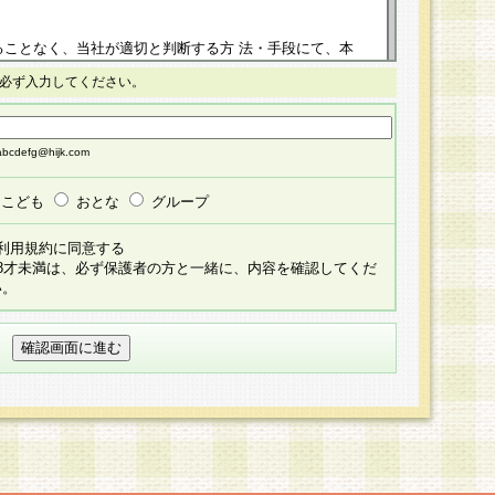
ることなく、当社が適切と判断する方 法・手段にて、本
正することができるものとします。改定後の本規約等
必ず入力してください。
掲示したときに、その 他の諸規定については、会員に対
イトに掲示したときのいずれか早い時期をもってその効
cdefg@hijk.com
よる会員登録手続きが完了し、その後の当社による会員登録
る同意があったものとみなされ、会員に対して適用され
こども
おとな
グループ
すべて会員登録希望者の自由な意思で提 供いただいたも
利用規約に同意する
員登録希望者が自らの個人情報の提供を希望されない場
18才未満は、必ず保護者の方と一緒に、内容を確認してくだ
預かりいたしません が、提供されないことによって、当
い。
用いただけない場合がありますことを予めご了承くださ
している個人情報の開示・訂正・追加・ 利用停止等を求
ることが当社にて確認できた場合に限り、法令に準拠し
だきます。なお、開示 請求等の請求先は個人情報お問合
うえ、当社所定の登録手続きを全て完了し、当社が承認した
員登録希望者が以下に該当する場合は会員登録をするこ