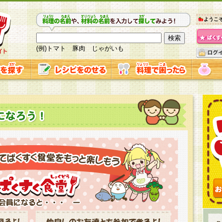
ようこ
(例)トマト 豚肉 じゃがいも