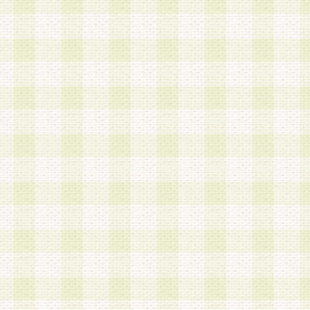
加する際には、前条に基づき当社から付与されたロ
スワードを使用するものとします。
2.登録の際に当社が付与したログインIDおよびパ
の使用に関しては、全て会員本人がその責任を負
3.会員は、当社から付与されたログインIDおよび
貸与、名義変更、売買その他形態を問わず第三者
ならないものとします。
4.当社は、会員によるログインIDおよびパスワー
盗用など第三者の利用に伴う損害の発生について
き事由の有無、その他原因の如何を問わず、一切
のとします。
第5条 会員の登録情報
1.当社は、会員の登録情報に含まれる氏名・住所
アドレス等会員個人を識別できる情報を当社が別
シーポリシー
」に基づき適切に取り扱うものとし