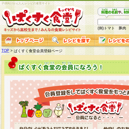
子供向けかんたんレシピの食育サイト
(例)トマト 豚肉
TOP
>
ぱくすく食堂会員登録ページ