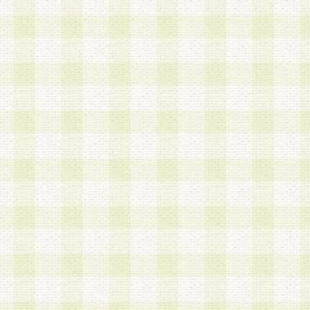
は、当該個人情報を以下の各号に定める目的に利
す。なお、これら事項以外の目的で個人情報を利
かじめ会員の同意を得たうえで利用するものとし
a.本サービスの実施または運営
b.本サービスに係る謝礼、景品、調査サンプル品
c.会員からの電話、メール等の問い合わせなどへ
d.その他これらに付随する業務
2.当社は、会員個人を識別することのできる情報
会員情報を本人の承諾なく第三者に開示すること
人を識別できる情報について第三者に開示または
社は事前に会員本人の同意を得るものとします。
3.前項の定めに拘わらず、当社は、以下の目的に
意を 得ることなく、会員個人を識別できる情報を
づき選定した委託業者に対して当社の責任におい
できるものとします。な お、当社は、当該委託業
契約を締結しこれを遵守させるとともに、本規約
の注意をもって当該情報を使用させるものとし ま