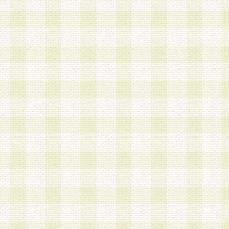
第3条 会員の登録方法
1.会員登録手続きは、会員登録希望者本人が行う
る登録は一切認められないものとします。
2.会員登録希望者は、本規約に同意の後、当社指
画 面」において、当社が指定する必要事項を入力
を行うものとします。当社は、会員登録を承認し
会員として本サービスを 受けるためのログインＩ
を付与します。
3.会員は、会員登録の際に申告する登録情報の全
いかなる虚偽の申告をも行ってはならないものと
4.会員は、複数のログインＩＤおよびパスワード
いものとします。
第4条 ログインIDおよびパスワードの管理
1.会員は、会員登録後、本サイト内にて本サービ