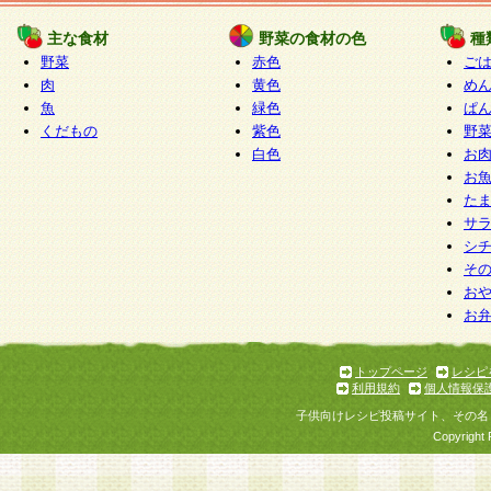
たものとみなされ、会員に対して適用されるもの
主な食材
野菜の食材の色
種
野菜
赤色
ご
5.当社がお聞きする個人情報は、すべて会員登録
肉
黄色
め
で提 供いただいたものと考えております。従って
魚
緑色
ぱ
自らの個人情報の提供を希望されない場合には、
くだもの
紫色
野
をお預かりいたしません が、提供されないことに
白色
お
商品やサービス等をご利用いただけない場合があ
お
了承ください。
た
サ
6.当社は、お客様から当社が保有している個人情
シ
そ
加・ 利用停止等を求められた場合には、ご本人様
お
て確認できた場合に限り、法令に準拠して合理的
お
いただきます。なお、開示 請求等の請求先は個人
ります。
トップページ
レシピ
利用規約
個人情報保
第2条 会員の資格
子供向けレシピ投稿サイト、その名
1.会員とは、本規約等を承諾のうえ、当社所定の
Copyright 
了し、当社が承認した者、グループとします。な
が以下に該当する場合は会員登録をすることがで