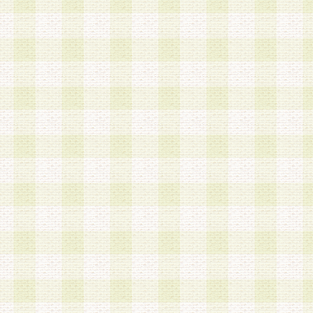
a.既に登録されている会員と同一のメールアドレ
録する場合
b.本サービスと同様のサービスを提供している企
業に従事していると思われる本人またはその家族
場合
c.その他当社が不適切と判断する場合
2.当社は、会員登録希望者を会員として承認する
した 場合、会員登録希望者による会員登録手続き
による承認後の場合であっても、会員登録の取り
の抹消を、当社が適切と判 断する方法・手段によ
とができるものとします。
3.会員登録希望者が18歳未満、成年被後見人、被
人 である場合は、親権者などの法定代理人の同意
録を行うものとします。なお、義務教育学齢に該
者については、登録時に 当社が別途定める方法に
権者による承認手続きを行うものとします。