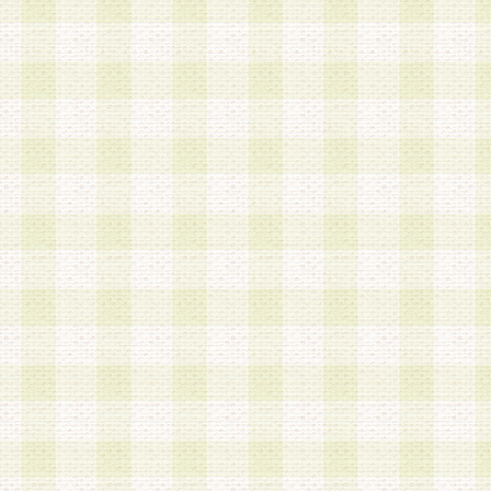
a.本サービスに係る謝礼、景品、調査サンプル品
b.会員からの電話、メール等の問い合わせなどへ
c.モバイルリサーチ、またはグループ形式による
実施もしくは運営
d.その他これらに付随する業務
4.会員は、住所、電話番号その他の登録情報につ
合は、速やかに当社所定の変更手続きを行うもの
5.当社は、必要と認めた場合、会員に対して、電
手段により登録情報の対象者が会員登録者本人で
の内容が正確であること、アンケートの回答内容
うことができるものとます。
6.会員は、会員登録後当社が定期的に行う登録情
して、当社指定の期間内に更新手続きを行うもの
該期間内に更新手続きを行わない場合、その時点
発行したポイントは失効されるものとします。