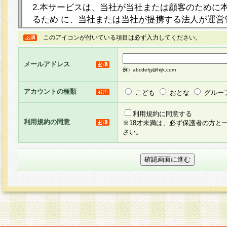
2.本サービスは、当社が当社または顧客のために
るため に、当社または当社が提携する法人が運営
ト（以下「本サイト」といいます。）上に本サー
このアイコンが付いている項目は必ず入力してください。
ージを設け、会員がアンケー ト調査に回答する等
し、その結果を当社が集計・分析その他の利用を
メールアドレス
るものです。なお、本サービスは、それぞれの目的
例）abcdefg@hijk.com
員に対して本サービスの依頼を行うこともあり、
た全ての会員に対して本サービスの依頼をすると
アカウントの種類
こども
おとな
グルー
りま す。
利用規約に同意する
利用規約の同意
※18才未満は、必ず保護者の方と
3.当社は、会員の事前の承諾を得ることなく、当
さい。
方 法・手段にて、本規約を任意に制定、変更また
きるものとします。改定後の本規約等は、本規約
に掲示したときに、その 他の諸規定については、
案内を配信または本サイトに掲示したときのいず
てその効力を生じるものとします。
4.本規約は、会員登録希望者による会員登録手続
の当社による会員登録の承認が完了した時点で会