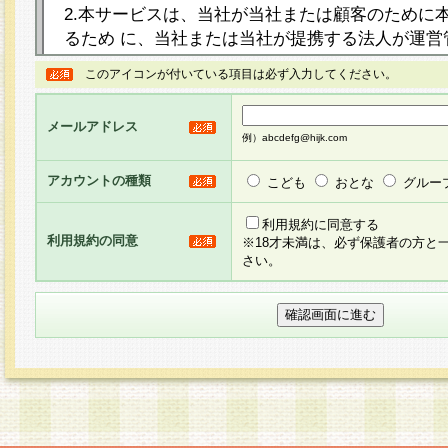
2.本サービスは、当社が当社または顧客のために
るため に、当社または当社が提携する法人が運営
ト（以下「本サイト」といいます。）上に本サー
このアイコンが付いている項目は必ず入力してください。
ージを設け、会員がアンケー ト調査に回答する等
し、その結果を当社が集計・分析その他の利用を
メールアドレス
るものです。なお、本サービスは、それぞれの目的
例）abcdefg@hijk.com
員に対して本サービスの依頼を行うこともあり、
た全ての会員に対して本サービスの依頼をすると
アカウントの種類
こども
おとな
グルー
りま す。
利用規約に同意する
利用規約の同意
※18才未満は、必ず保護者の方と
3.当社は、会員の事前の承諾を得ることなく、当
さい。
方 法・手段にて、本規約を任意に制定、変更また
きるものとします。改定後の本規約等は、本規約
に掲示したときに、その 他の諸規定については、
案内を配信または本サイトに掲示したときのいず
てその効力を生じるものとします。
4.本規約は、会員登録希望者による会員登録手続
の当社による会員登録の承認が完了した時点で会