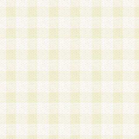
は、当該個人情報を以下の各号に定める目的に利
す。なお、これら事項以外の目的で個人情報を利
かじめ会員の同意を得たうえで利用するものとし
a.本サービスの実施または運営
b.本サービスに係る謝礼、景品、調査サンプル品
c.会員からの電話、メール等の問い合わせなどへ
d.その他これらに付随する業務
2.当社は、会員個人を識別することのできる情報
会員情報を本人の承諾なく第三者に開示すること
人を識別できる情報について第三者に開示または
社は事前に会員本人の同意を得るものとします。
3.前項の定めに拘わらず、当社は、以下の目的に
意を 得ることなく、会員個人を識別できる情報を
づき選定した委託業者に対して当社の責任におい
できるものとします。な お、当社は、当該委託業
契約を締結しこれを遵守させるとともに、本規約
の注意をもって当該情報を使用させるものとし ま