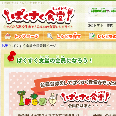
子供向けかんたんレシピの食育サイト
(例)トマト 豚肉
TOP
>
ぱくすく食堂会員登録ページ