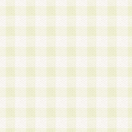
第3条 会員の登録方法
1.会員登録手続きは、会員登録希望者本人が行う
る登録は一切認められないものとします。
2.会員登録希望者は、本規約に同意の後、当社指
画 面」において、当社が指定する必要事項を入力
を行うものとします。当社は、会員登録を承認し
会員として本サービスを 受けるためのログインＩ
を付与します。
3.会員は、会員登録の際に申告する登録情報の全
いかなる虚偽の申告をも行ってはならないものと
4.会員は、複数のログインＩＤおよびパスワード
いものとします。
第4条 ログインIDおよびパスワードの管理
1.会員は、会員登録後、本サイト内にて本サービ