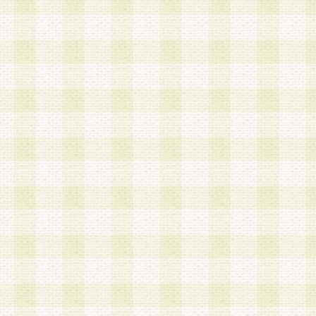
a.本サービスに係る謝礼、景品、調査サンプル品
b.会員からの電話、メール等の問い合わせなどへ
c.モバイルリサーチ、またはグループ形式による
実施もしくは運営
d.その他これらに付随する業務
4.会員は、住所、電話番号その他の登録情報につ
合は、速やかに当社所定の変更手続きを行うもの
5.当社は、必要と認めた場合、会員に対して、電
手段により登録情報の対象者が会員登録者本人で
の内容が正確であること、アンケートの回答内容
うことができるものとます。
6.会員は、会員登録後当社が定期的に行う登録情
して、当社指定の期間内に更新手続きを行うもの
該期間内に更新手続きを行わない場合、その時点
発行したポイントは失効されるものとします。