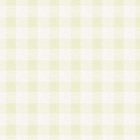
a.既に登録されている会員と同一のメールアドレ
録する場合
b.本サービスと同様のサービスを提供している企
業に従事していると思われる本人またはその家族
場合
c.その他当社が不適切と判断する場合
2.当社は、会員登録希望者を会員として承認する
した 場合、会員登録希望者による会員登録手続き
による承認後の場合であっても、会員登録の取り
の抹消を、当社が適切と判 断する方法・手段によ
とができるものとします。
3.会員登録希望者が18歳未満、成年被後見人、被
人 である場合は、親権者などの法定代理人の同意
録を行うものとします。なお、義務教育学齢に該
者については、登録時に 当社が別途定める方法に
権者による承認手続きを行うものとします。