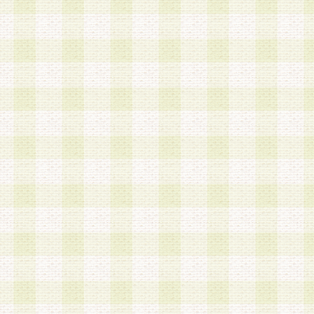
加する際には、前条に基づき当社から付与されたロ
スワードを使用するものとします。
2.登録の際に当社が付与したログインIDおよびパ
の使用に関しては、全て会員本人がその責任を負
3.会員は、当社から付与されたログインIDおよび
貸与、名義変更、売買その他形態を問わず第三者
ならないものとします。
4.当社は、会員によるログインIDおよびパスワー
盗用など第三者の利用に伴う損害の発生について
き事由の有無、その他原因の如何を問わず、一切
のとします。
第5条 会員の登録情報
1.当社は、会員の登録情報に含まれる氏名・住所
アドレス等会員個人を識別できる情報を当社が別
シーポリシー
」に基づき適切に取り扱うものとし