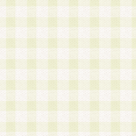
a.本サービスに係る謝礼、景品、調査サンプル品
b.会員からの電話、メール等の問い合わせなどへ
c.モバイルリサーチ、またはグループ形式による
実施もしくは運営
d.その他これらに付随する業務
4.会員は、住所、電話番号その他の登録情報につ
合は、速やかに当社所定の変更手続きを行うもの
5.当社は、必要と認めた場合、会員に対して、電
手段により登録情報の対象者が会員登録者本人で
の内容が正確であること、アンケートの回答内容
うことができるものとます。
6.会員は、会員登録後当社が定期的に行う登録情
して、当社指定の期間内に更新手続きを行うもの
該期間内に更新手続きを行わない場合、その時点
発行したポイントは失効されるものとします。