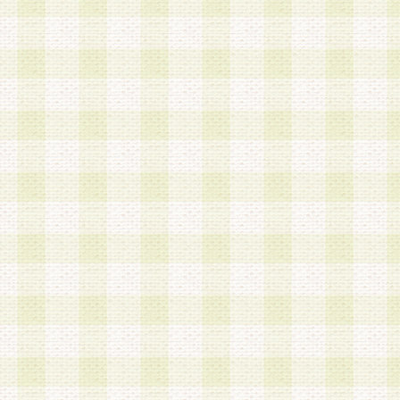
a.既に登録されている会員と同一のメールアドレ
録する場合
b.本サービスと同様のサービスを提供している企
業に従事していると思われる本人またはその家族
場合
c.その他当社が不適切と判断する場合
2.当社は、会員登録希望者を会員として承認する
した 場合、会員登録希望者による会員登録手続き
による承認後の場合であっても、会員登録の取り
の抹消を、当社が適切と判 断する方法・手段によ
とができるものとします。
3.会員登録希望者が18歳未満、成年被後見人、被
人 である場合は、親権者などの法定代理人の同意
録を行うものとします。なお、義務教育学齢に該
者については、登録時に 当社が別途定める方法に
権者による承認手続きを行うものとします。