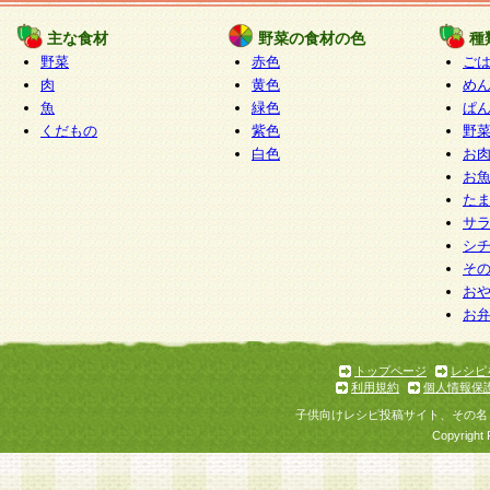
たものとみなされ、会員に対して適用されるもの
主な食材
野菜の食材の色
種
野菜
赤色
ご
5.当社がお聞きする個人情報は、すべて会員登録
肉
黄色
め
で提 供いただいたものと考えております。従って
魚
緑色
ぱ
自らの個人情報の提供を希望されない場合には、
くだもの
紫色
野
をお預かりいたしません が、提供されないことに
白色
お
商品やサービス等をご利用いただけない場合があ
お
了承ください。
た
サ
6.当社は、お客様から当社が保有している個人情
シ
そ
加・ 利用停止等を求められた場合には、ご本人様
お
て確認できた場合に限り、法令に準拠して合理的
お
いただきます。なお、開示 請求等の請求先は個人
ります。
トップページ
レシピ
利用規約
個人情報保
第2条 会員の資格
子供向けレシピ投稿サイト、その名
1.会員とは、本規約等を承諾のうえ、当社所定の
Copyright 
了し、当社が承認した者、グループとします。な
が以下に該当する場合は会員登録をすることがで