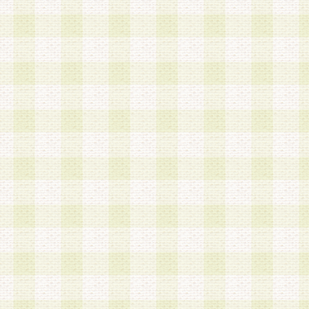
第3条 会員の登録方法
1.会員登録手続きは、会員登録希望者本人が行う
る登録は一切認められないものとします。
2.会員登録希望者は、本規約に同意の後、当社指
画 面」において、当社が指定する必要事項を入力
を行うものとします。当社は、会員登録を承認し
会員として本サービスを 受けるためのログインＩ
を付与します。
3.会員は、会員登録の際に申告する登録情報の全
いかなる虚偽の申告をも行ってはならないものと
4.会員は、複数のログインＩＤおよびパスワード
いものとします。
第4条 ログインIDおよびパスワードの管理
1.会員は、会員登録後、本サイト内にて本サービ