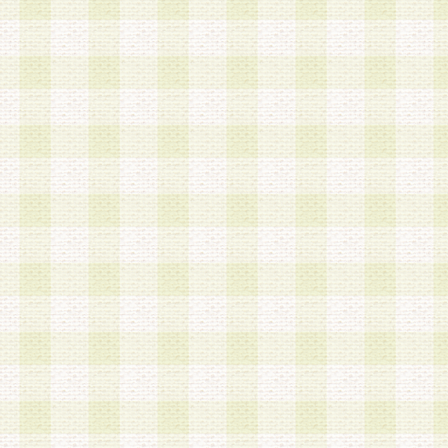
加する際には、前条に基づき当社から付与されたロ
スワードを使用するものとします。
2.登録の際に当社が付与したログインIDおよびパ
の使用に関しては、全て会員本人がその責任を負
3.会員は、当社から付与されたログインIDおよび
貸与、名義変更、売買その他形態を問わず第三者
ならないものとします。
4.当社は、会員によるログインIDおよびパスワー
盗用など第三者の利用に伴う損害の発生について
き事由の有無、その他原因の如何を問わず、一切
のとします。
第5条 会員の登録情報
1.当社は、会員の登録情報に含まれる氏名・住所
アドレス等会員個人を識別できる情報を当社が別
シーポリシー
」に基づき適切に取り扱うものとし