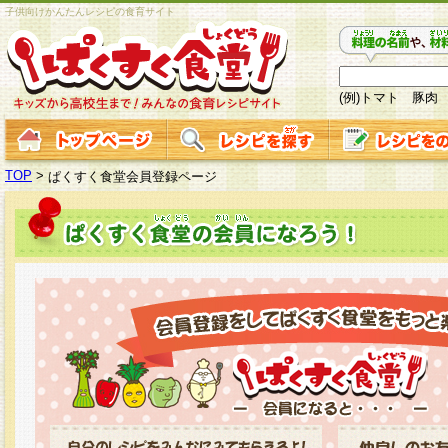
子供向けかんたんレシピの食育サイト
(例)トマト 豚肉
TOP
>
ぱくすく食堂会員登録ページ