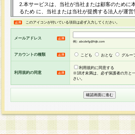
2.本サービスは、当社が当社または顧客のために
るため に、当社または当社が提携する法人が運営
ト（以下「本サイト」といいます。）上に本サー
このアイコンが付いている項目は必ず入力してください。
ージを設け、会員がアンケー ト調査に回答する等
し、その結果を当社が集計・分析その他の利用を
メールアドレス
るものです。なお、本サービスは、それぞれの目的
例）abcdefg@hijk.com
員に対して本サービスの依頼を行うこともあり、
た全ての会員に対して本サービスの依頼をすると
アカウントの種類
こども
おとな
グルー
りま す。
利用規約に同意する
利用規約の同意
※18才未満は、必ず保護者の方と
3.当社は、会員の事前の承諾を得ることなく、当
さい。
方 法・手段にて、本規約を任意に制定、変更また
きるものとします。改定後の本規約等は、本規約
に掲示したときに、その 他の諸規定については、
案内を配信または本サイトに掲示したときのいず
てその効力を生じるものとします。
4.本規約は、会員登録希望者による会員登録手続
の当社による会員登録の承認が完了した時点で会