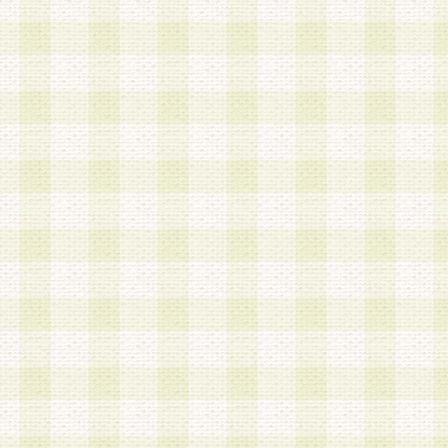
は、当該個人情報を以下の各号に定める目的に利
す。なお、これら事項以外の目的で個人情報を利
かじめ会員の同意を得たうえで利用するものとし
a.本サービスの実施または運営
b.本サービスに係る謝礼、景品、調査サンプル品
c.会員からの電話、メール等の問い合わせなどへ
d.その他これらに付随する業務
2.当社は、会員個人を識別することのできる情報
会員情報を本人の承諾なく第三者に開示すること
人を識別できる情報について第三者に開示または
社は事前に会員本人の同意を得るものとします。
3.前項の定めに拘わらず、当社は、以下の目的に
意を 得ることなく、会員個人を識別できる情報を
づき選定した委託業者に対して当社の責任におい
できるものとします。な お、当社は、当該委託業
契約を締結しこれを遵守させるとともに、本規約
の注意をもって当該情報を使用させるものとし ま