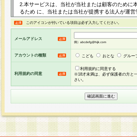
2.本サービスは、当社が当社または顧客のために
るため に、当社または当社が提携する法人が運営
ト（以下「本サイト」といいます。）上に本サー
このアイコンが付いている項目は必ず入力してください。
ージを設け、会員がアンケー ト調査に回答する等
し、その結果を当社が集計・分析その他の利用を
メールアドレス
るものです。なお、本サービスは、それぞれの目的
例）abcdefg@hijk.com
員に対して本サービスの依頼を行うこともあり、
た全ての会員に対して本サービスの依頼をすると
アカウントの種類
こども
おとな
グルー
りま す。
利用規約に同意する
利用規約の同意
※18才未満は、必ず保護者の方と
3.当社は、会員の事前の承諾を得ることなく、当
さい。
方 法・手段にて、本規約を任意に制定、変更また
きるものとします。改定後の本規約等は、本規約
に掲示したときに、その 他の諸規定については、
案内を配信または本サイトに掲示したときのいず
てその効力を生じるものとします。
4.本規約は、会員登録希望者による会員登録手続
の当社による会員登録の承認が完了した時点で会