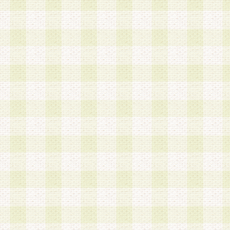
a.本サービスに係る謝礼、景品、調査サンプル品
b.会員からの電話、メール等の問い合わせなどへ
c.モバイルリサーチ、またはグループ形式による
実施もしくは運営
d.その他これらに付随する業務
4.会員は、住所、電話番号その他の登録情報につ
合は、速やかに当社所定の変更手続きを行うもの
5.当社は、必要と認めた場合、会員に対して、電
手段により登録情報の対象者が会員登録者本人で
の内容が正確であること、アンケートの回答内容
うことができるものとます。
6.会員は、会員登録後当社が定期的に行う登録情
して、当社指定の期間内に更新手続きを行うもの
該期間内に更新手続きを行わない場合、その時点
発行したポイントは失効されるものとします。