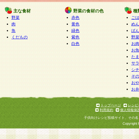
たものとみなされ、会員に対して適用されるもの
主な食材
野菜の食材の色
種
野菜
赤色
ご
5.当社がお聞きする個人情報は、すべて会員登録
肉
黄色
め
で提 供いただいたものと考えております。従って
魚
緑色
ぱ
自らの個人情報の提供を希望されない場合には、
くだもの
紫色
野
をお預かりいたしません が、提供されないことに
白色
お
商品やサービス等をご利用いただけない場合があ
お
了承ください。
た
サ
6.当社は、お客様から当社が保有している個人情
シ
そ
加・ 利用停止等を求められた場合には、ご本人様
お
て確認できた場合に限り、法令に準拠して合理的
お
いただきます。なお、開示 請求等の請求先は個人
ります。
トップページ
レシピ
利用規約
個人情報保
第2条 会員の資格
子供向けレシピ投稿サイト、その名
1.会員とは、本規約等を承諾のうえ、当社所定の
Copyright 
了し、当社が承認した者、グループとします。な
が以下に該当する場合は会員登録をすることがで