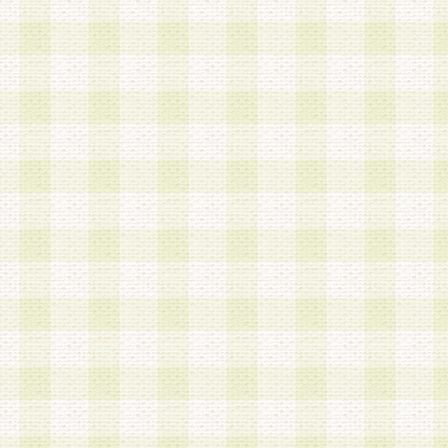
は、当該個人情報を以下の各号に定める目的に利
す。なお、これら事項以外の目的で個人情報を利
かじめ会員の同意を得たうえで利用するものとし
a.本サービスの実施または運営
b.本サービスに係る謝礼、景品、調査サンプル品
c.会員からの電話、メール等の問い合わせなどへ
d.その他これらに付随する業務
2.当社は、会員個人を識別することのできる情報
会員情報を本人の承諾なく第三者に開示すること
人を識別できる情報について第三者に開示または
社は事前に会員本人の同意を得るものとします。
3.前項の定めに拘わらず、当社は、以下の目的に
意を 得ることなく、会員個人を識別できる情報を
づき選定した委託業者に対して当社の責任におい
できるものとします。な お、当社は、当該委託業
契約を締結しこれを遵守させるとともに、本規約
の注意をもって当該情報を使用させるものとし ま