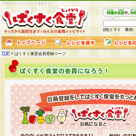
子供向けかんたんレシピの食育サイト
(例)トマト 豚肉
TOP
>
ぱくすく食堂会員登録ページ