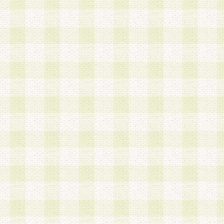
a.既に登録されている会員と同一のメールアドレ
録する場合
b.本サービスと同様のサービスを提供している企
業に従事していると思われる本人またはその家族
場合
c.その他当社が不適切と判断する場合
2.当社は、会員登録希望者を会員として承認する
した 場合、会員登録希望者による会員登録手続き
による承認後の場合であっても、会員登録の取り
の抹消を、当社が適切と判 断する方法・手段によ
とができるものとします。
3.会員登録希望者が18歳未満、成年被後見人、被
人 である場合は、親権者などの法定代理人の同意
録を行うものとします。なお、義務教育学齢に該
者については、登録時に 当社が別途定める方法に
権者による承認手続きを行うものとします。