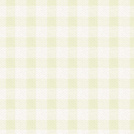
加する際には、前条に基づき当社から付与されたロ
スワードを使用するものとします。
2.登録の際に当社が付与したログインIDおよびパ
の使用に関しては、全て会員本人がその責任を負
3.会員は、当社から付与されたログインIDおよび
貸与、名義変更、売買その他形態を問わず第三者
ならないものとします。
4.当社は、会員によるログインIDおよびパスワー
盗用など第三者の利用に伴う損害の発生について
き事由の有無、その他原因の如何を問わず、一切
のとします。
第5条 会員の登録情報
1.当社は、会員の登録情報に含まれる氏名・住所
アドレス等会員個人を識別できる情報を当社が別
シーポリシー
」に基づき適切に取り扱うものとし