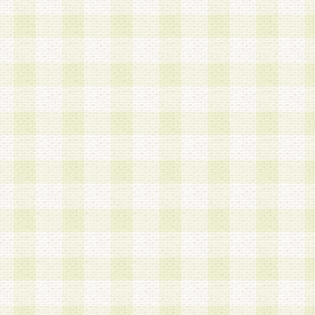
第3条 会員の登録方法
1.会員登録手続きは、会員登録希望者本人が行う
る登録は一切認められないものとします。
2.会員登録希望者は、本規約に同意の後、当社指
画 面」において、当社が指定する必要事項を入力
を行うものとします。当社は、会員登録を承認し
会員として本サービスを 受けるためのログインＩ
を付与します。
3.会員は、会員登録の際に申告する登録情報の全
いかなる虚偽の申告をも行ってはならないものと
4.会員は、複数のログインＩＤおよびパスワード
いものとします。
第4条 ログインIDおよびパスワードの管理
1.会員は、会員登録後、本サイト内にて本サービ