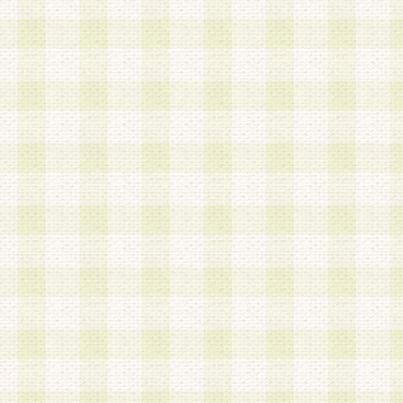
第3条 会員の登録方法
1.会員登録手続きは、会員登録希望者本人が行う
る登録は一切認められないものとします。
2.会員登録希望者は、本規約に同意の後、当社指
画 面」において、当社が指定する必要事項を入力
を行うものとします。当社は、会員登録を承認し
会員として本サービスを 受けるためのログインＩ
を付与します。
3.会員は、会員登録の際に申告する登録情報の全
いかなる虚偽の申告をも行ってはならないものと
4.会員は、複数のログインＩＤおよびパスワード
いものとします。
第4条 ログインIDおよびパスワードの管理
1.会員は、会員登録後、本サイト内にて本サービ