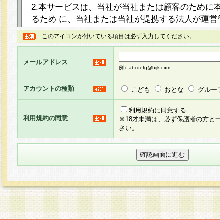
2.本サービスは、当社が当社または顧客のために
るため に、当社または当社が提携する法人が運営
ト（以下「本サイト」といいます。）上に本サー
このアイコンが付いている項目は必ず入力してください。
ージを設け、会員がアンケー ト調査に回答する等
し、その結果を当社が集計・分析その他の利用を
メールアドレス
るものです。なお、本サービスは、それぞれの目的
例）abcdefg@hijk.com
員に対して本サービスの依頼を行うこともあり、
た全ての会員に対して本サービスの依頼をすると
アカウントの種類
こども
おとな
グルー
りま す。
利用規約に同意する
利用規約の同意
※18才未満は、必ず保護者の方と
3.当社は、会員の事前の承諾を得ることなく、当
さい。
方 法・手段にて、本規約を任意に制定、変更また
きるものとします。改定後の本規約等は、本規約
に掲示したときに、その 他の諸規定については、
案内を配信または本サイトに掲示したときのいず
てその効力を生じるものとします。
4.本規約は、会員登録希望者による会員登録手続
の当社による会員登録の承認が完了した時点で会