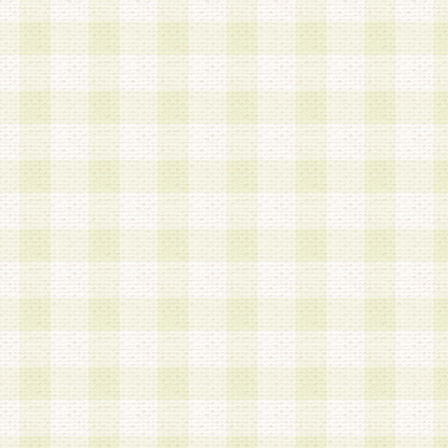
は、当該個人情報を以下の各号に定める目的に利
す。なお、これら事項以外の目的で個人情報を利
かじめ会員の同意を得たうえで利用するものとし
a.本サービスの実施または運営
b.本サービスに係る謝礼、景品、調査サンプル品
c.会員からの電話、メール等の問い合わせなどへ
d.その他これらに付随する業務
2.当社は、会員個人を識別することのできる情報
会員情報を本人の承諾なく第三者に開示すること
人を識別できる情報について第三者に開示または
社は事前に会員本人の同意を得るものとします。
3.前項の定めに拘わらず、当社は、以下の目的に
意を 得ることなく、会員個人を識別できる情報を
づき選定した委託業者に対して当社の責任におい
できるものとします。な お、当社は、当該委託業
契約を締結しこれを遵守させるとともに、本規約
の注意をもって当該情報を使用させるものとし ま