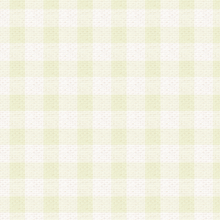
a.既に登録されている会員と同一のメールアドレ
録する場合
b.本サービスと同様のサービスを提供している企
業に従事していると思われる本人またはその家族
場合
c.その他当社が不適切と判断する場合
2.当社は、会員登録希望者を会員として承認する
した 場合、会員登録希望者による会員登録手続き
による承認後の場合であっても、会員登録の取り
の抹消を、当社が適切と判 断する方法・手段によ
とができるものとします。
3.会員登録希望者が18歳未満、成年被後見人、被
人 である場合は、親権者などの法定代理人の同意
録を行うものとします。なお、義務教育学齢に該
者については、登録時に 当社が別途定める方法に
権者による承認手続きを行うものとします。