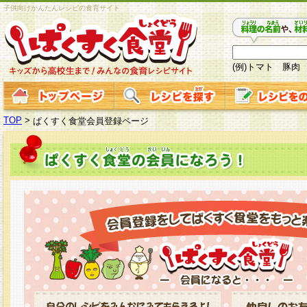
子供向けかんたんレシピの食育サイト
(例)トマト 豚肉
TOP
>
ぱくすく食堂会員登録ページ