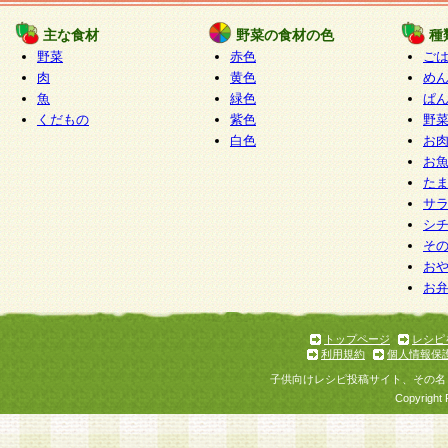
たものとみなされ、会員に対して適用されるもの
主な食材
野菜の食材の色
種
野菜
赤色
ご
5.当社がお聞きする個人情報は、すべて会員登録
肉
黄色
め
で提 供いただいたものと考えております。従って
魚
緑色
ぱ
自らの個人情報の提供を希望されない場合には、
くだもの
紫色
野
をお預かりいたしません が、提供されないことに
白色
お
商品やサービス等をご利用いただけない場合があ
お
了承ください。
た
サ
6.当社は、お客様から当社が保有している個人情
シ
そ
加・ 利用停止等を求められた場合には、ご本人様
お
て確認できた場合に限り、法令に準拠して合理的
お
いただきます。なお、開示 請求等の請求先は個人
ります。
トップページ
レシピ
利用規約
個人情報保
第2条 会員の資格
子供向けレシピ投稿サイト、その名
1.会員とは、本規約等を承諾のうえ、当社所定の
Copyright 
了し、当社が承認した者、グループとします。な
が以下に該当する場合は会員登録をすることがで