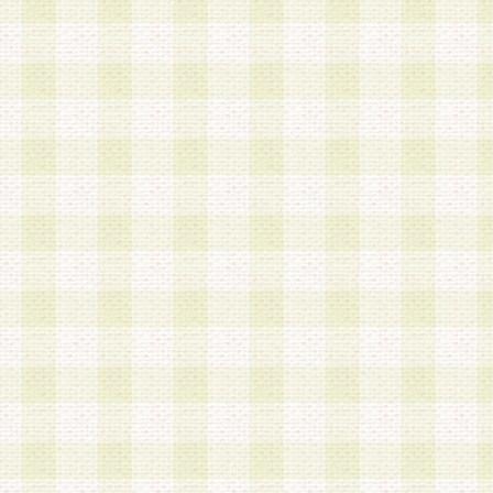
a.本サービスに係る謝礼、景品、調査サンプル品
b.会員からの電話、メール等の問い合わせなどへ
c.モバイルリサーチ、またはグループ形式による
実施もしくは運営
d.その他これらに付随する業務
4.会員は、住所、電話番号その他の登録情報につ
合は、速やかに当社所定の変更手続きを行うもの
5.当社は、必要と認めた場合、会員に対して、電
手段により登録情報の対象者が会員登録者本人で
の内容が正確であること、アンケートの回答内容
うことができるものとます。
6.会員は、会員登録後当社が定期的に行う登録情
して、当社指定の期間内に更新手続きを行うもの
該期間内に更新手続きを行わない場合、その時点
発行したポイントは失効されるものとします。