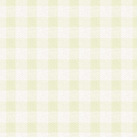
加する際には、前条に基づき当社から付与されたロ
スワードを使用するものとします。
2.登録の際に当社が付与したログインIDおよびパ
の使用に関しては、全て会員本人がその責任を負
3.会員は、当社から付与されたログインIDおよび
貸与、名義変更、売買その他形態を問わず第三者
ならないものとします。
4.当社は、会員によるログインIDおよびパスワー
盗用など第三者の利用に伴う損害の発生について
き事由の有無、その他原因の如何を問わず、一切
のとします。
第5条 会員の登録情報
1.当社は、会員の登録情報に含まれる氏名・住所
アドレス等会員個人を識別できる情報を当社が別
シーポリシー
」に基づき適切に取り扱うものとし