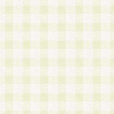
は、当該個人情報を以下の各号に定める目的に利
す。なお、これら事項以外の目的で個人情報を利
かじめ会員の同意を得たうえで利用するものとし
a.本サービスの実施または運営
b.本サービスに係る謝礼、景品、調査サンプル品
c.会員からの電話、メール等の問い合わせなどへ
d.その他これらに付随する業務
2.当社は、会員個人を識別することのできる情報
会員情報を本人の承諾なく第三者に開示すること
人を識別できる情報について第三者に開示または
社は事前に会員本人の同意を得るものとします。
3.前項の定めに拘わらず、当社は、以下の目的に
意を 得ることなく、会員個人を識別できる情報を
づき選定した委託業者に対して当社の責任におい
できるものとします。な お、当社は、当該委託業
契約を締結しこれを遵守させるとともに、本規約
の注意をもって当該情報を使用させるものとし ま