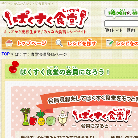
子供向けかんたんレシピの食育サイト
(例)トマト 豚肉
TOP
>
ぱくすく食堂会員登録ページ