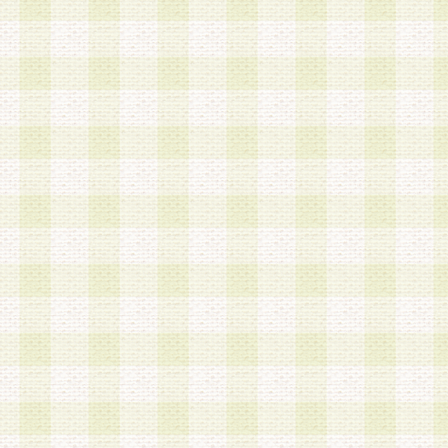
a.本サービスに係る謝礼、景品、調査サンプル品
b.会員からの電話、メール等の問い合わせなどへ
c.モバイルリサーチ、またはグループ形式による
実施もしくは運営
d.その他これらに付随する業務
4.会員は、住所、電話番号その他の登録情報につ
合は、速やかに当社所定の変更手続きを行うもの
5.当社は、必要と認めた場合、会員に対して、電
手段により登録情報の対象者が会員登録者本人で
の内容が正確であること、アンケートの回答内容
うことができるものとます。
6.会員は、会員登録後当社が定期的に行う登録情
して、当社指定の期間内に更新手続きを行うもの
該期間内に更新手続きを行わない場合、その時点
発行したポイントは失効されるものとします。