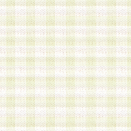
加する際には、前条に基づき当社から付与されたロ
スワードを使用するものとします。
2.登録の際に当社が付与したログインIDおよびパ
の使用に関しては、全て会員本人がその責任を負
3.会員は、当社から付与されたログインIDおよび
貸与、名義変更、売買その他形態を問わず第三者
ならないものとします。
4.当社は、会員によるログインIDおよびパスワー
盗用など第三者の利用に伴う損害の発生について
き事由の有無、その他原因の如何を問わず、一切
のとします。
第5条 会員の登録情報
1.当社は、会員の登録情報に含まれる氏名・住所
アドレス等会員個人を識別できる情報を当社が別
シーポリシー
」に基づき適切に取り扱うものとし