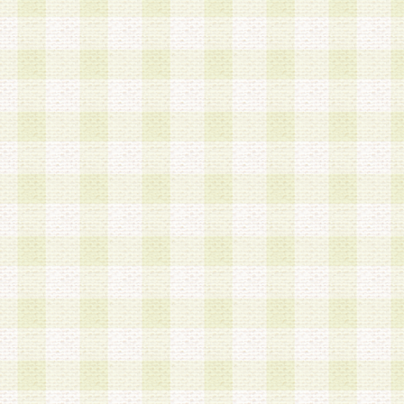
a.既に登録されている会員と同一のメールアドレ
録する場合
b.本サービスと同様のサービスを提供している企
業に従事していると思われる本人またはその家族
場合
c.その他当社が不適切と判断する場合
2.当社は、会員登録希望者を会員として承認する
した 場合、会員登録希望者による会員登録手続き
による承認後の場合であっても、会員登録の取り
の抹消を、当社が適切と判 断する方法・手段によ
とができるものとします。
3.会員登録希望者が18歳未満、成年被後見人、被
人 である場合は、親権者などの法定代理人の同意
録を行うものとします。なお、義務教育学齢に該
者については、登録時に 当社が別途定める方法に
権者による承認手続きを行うものとします。