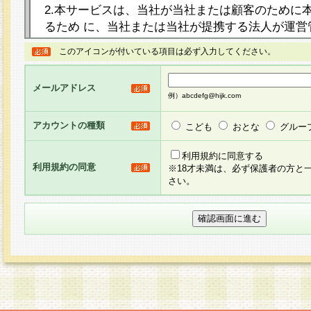
2.本サービスは、当社が当社または顧客のために
るため に、当社または当社が提携する法人が運営
ト（以下「本サイト」といいます。）上に本サー
このアイコンが付いている項目は必ず入力してください。
ージを設け、会員がアンケー ト調査に回答する等
し、その結果を当社が集計・分析その他の利用を
メールアドレス
るものです。なお、本サービスは、それぞれの目的
例）abcdefg@hijk.com
員に対して本サービスの依頼を行うこともあり、
た全ての会員に対して本サービスの依頼をすると
アカウントの種類
こども
おとな
グルー
りま す。
利用規約に同意する
利用規約の同意
※18才未満は、必ず保護者の方と
3.当社は、会員の事前の承諾を得ることなく、当
さい。
方 法・手段にて、本規約を任意に制定、変更また
きるものとします。改定後の本規約等は、本規約
に掲示したときに、その 他の諸規定については、
案内を配信または本サイトに掲示したときのいず
てその効力を生じるものとします。
4.本規約は、会員登録希望者による会員登録手続
の当社による会員登録の承認が完了した時点で会