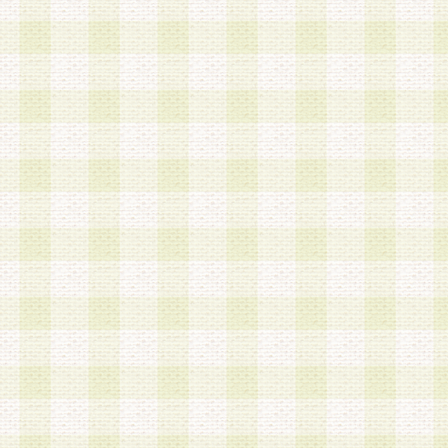
第3条 会員の登録方法
1.会員登録手続きは、会員登録希望者本人が行う
る登録は一切認められないものとします。
2.会員登録希望者は、本規約に同意の後、当社指
画 面」において、当社が指定する必要事項を入力
を行うものとします。当社は、会員登録を承認し
会員として本サービスを 受けるためのログインＩ
を付与します。
3.会員は、会員登録の際に申告する登録情報の全
いかなる虚偽の申告をも行ってはならないものと
4.会員は、複数のログインＩＤおよびパスワード
いものとします。
第4条 ログインIDおよびパスワードの管理
1.会員は、会員登録後、本サイト内にて本サービ