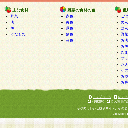
たものとみなされ、会員に対して適用されるもの
主な食材
野菜の食材の色
種
野菜
赤色
ご
5.当社がお聞きする個人情報は、すべて会員登録
肉
黄色
め
で提 供いただいたものと考えております。従って
魚
緑色
ぱ
自らの個人情報の提供を希望されない場合には、
くだもの
紫色
野
をお預かりいたしません が、提供されないことに
白色
お
商品やサービス等をご利用いただけない場合があ
お
了承ください。
た
サ
6.当社は、お客様から当社が保有している個人情
シ
そ
加・ 利用停止等を求められた場合には、ご本人様
お
て確認できた場合に限り、法令に準拠して合理的
お
いただきます。なお、開示 請求等の請求先は個人
ります。
トップページ
レシピ
利用規約
個人情報保
第2条 会員の資格
子供向けレシピ投稿サイト、その名
1.会員とは、本規約等を承諾のうえ、当社所定の
Copyright 
了し、当社が承認した者、グループとします。な
が以下に該当する場合は会員登録をすることがで