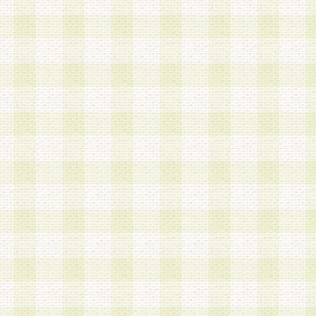
第3条 会員の登録方法
1.会員登録手続きは、会員登録希望者本人が行う
る登録は一切認められないものとします。
2.会員登録希望者は、本規約に同意の後、当社指
画 面」において、当社が指定する必要事項を入力
を行うものとします。当社は、会員登録を承認し
会員として本サービスを 受けるためのログインＩ
を付与します。
3.会員は、会員登録の際に申告する登録情報の全
いかなる虚偽の申告をも行ってはならないものと
4.会員は、複数のログインＩＤおよびパスワード
いものとします。
第4条 ログインIDおよびパスワードの管理
1.会員は、会員登録後、本サイト内にて本サービ