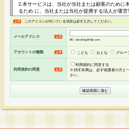
2.本サービスは、当社が当社または顧客のために
るため に、当社または当社が提携する法人が運営
ト（以下「本サイト」といいます。）上に本サー
このアイコンが付いている項目は必ず入力してください。
ージを設け、会員がアンケー ト調査に回答する等
し、その結果を当社が集計・分析その他の利用を
メールアドレス
るものです。なお、本サービスは、それぞれの目的
例）abcdefg@hijk.com
員に対して本サービスの依頼を行うこともあり、
た全ての会員に対して本サービスの依頼をすると
アカウントの種類
こども
おとな
グルー
りま す。
利用規約に同意する
利用規約の同意
※18才未満は、必ず保護者の方と
3.当社は、会員の事前の承諾を得ることなく、当
さい。
方 法・手段にて、本規約を任意に制定、変更また
きるものとします。改定後の本規約等は、本規約
に掲示したときに、その 他の諸規定については、
案内を配信または本サイトに掲示したときのいず
てその効力を生じるものとします。
4.本規約は、会員登録希望者による会員登録手続
の当社による会員登録の承認が完了した時点で会