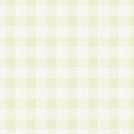
a.既に登録されている会員と同一のメールアドレ
録する場合
b.本サービスと同様のサービスを提供している企
業に従事していると思われる本人またはその家族
場合
c.その他当社が不適切と判断する場合
2.当社は、会員登録希望者を会員として承認する
した 場合、会員登録希望者による会員登録手続き
による承認後の場合であっても、会員登録の取り
の抹消を、当社が適切と判 断する方法・手段によ
とができるものとします。
3.会員登録希望者が18歳未満、成年被後見人、被
人 である場合は、親権者などの法定代理人の同意
録を行うものとします。なお、義務教育学齢に該
者については、登録時に 当社が別途定める方法に
権者による承認手続きを行うものとします。