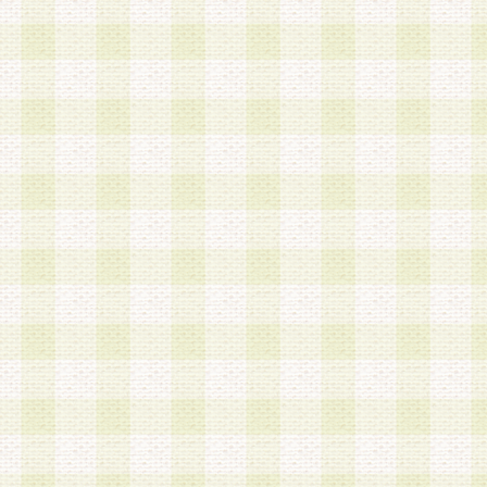
は、当該個人情報を以下の各号に定める目的に利
す。なお、これら事項以外の目的で個人情報を利
かじめ会員の同意を得たうえで利用するものとし
a.本サービスの実施または運営
b.本サービスに係る謝礼、景品、調査サンプル品
c.会員からの電話、メール等の問い合わせなどへ
d.その他これらに付随する業務
2.当社は、会員個人を識別することのできる情報
会員情報を本人の承諾なく第三者に開示すること
人を識別できる情報について第三者に開示または
社は事前に会員本人の同意を得るものとします。
3.前項の定めに拘わらず、当社は、以下の目的に
意を 得ることなく、会員個人を識別できる情報を
づき選定した委託業者に対して当社の責任におい
できるものとします。な お、当社は、当該委託業
契約を締結しこれを遵守させるとともに、本規約
の注意をもって当該情報を使用させるものとし ま