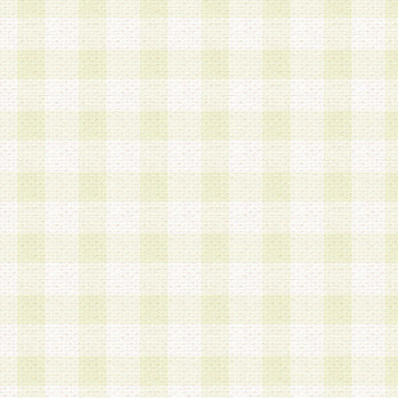
加する際には、前条に基づき当社から付与されたロ
スワードを使用するものとします。
2.登録の際に当社が付与したログインIDおよびパ
の使用に関しては、全て会員本人がその責任を負
3.会員は、当社から付与されたログインIDおよび
貸与、名義変更、売買その他形態を問わず第三者
ならないものとします。
4.当社は、会員によるログインIDおよびパスワー
盗用など第三者の利用に伴う損害の発生について
き事由の有無、その他原因の如何を問わず、一切
のとします。
第5条 会員の登録情報
1.当社は、会員の登録情報に含まれる氏名・住所
アドレス等会員個人を識別できる情報を当社が別
シーポリシー
」に基づき適切に取り扱うものとし