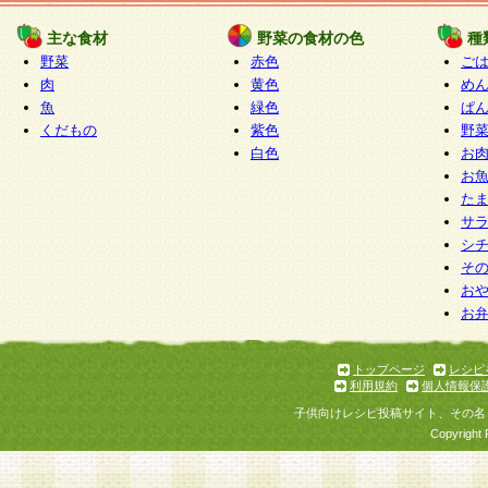
たものとみなされ、会員に対して適用されるもの
主な食材
野菜の食材の色
種
野菜
赤色
ご
5.当社がお聞きする個人情報は、すべて会員登録
肉
黄色
め
で提 供いただいたものと考えております。従って
魚
緑色
ぱ
自らの個人情報の提供を希望されない場合には、
くだもの
紫色
野
をお預かりいたしません が、提供されないことに
白色
お
商品やサービス等をご利用いただけない場合があ
お
了承ください。
た
サ
6.当社は、お客様から当社が保有している個人情
シ
そ
加・ 利用停止等を求められた場合には、ご本人様
お
て確認できた場合に限り、法令に準拠して合理的
お
いただきます。なお、開示 請求等の請求先は個人
ります。
トップページ
レシピ
利用規約
個人情報保
第2条 会員の資格
子供向けレシピ投稿サイト、その名
1.会員とは、本規約等を承諾のうえ、当社所定の
Copyright 
了し、当社が承認した者、グループとします。な
が以下に該当する場合は会員登録をすることがで