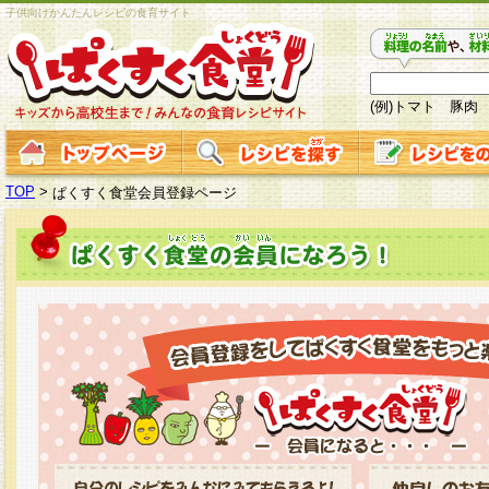
子供向けかんたんレシピの食育サイト
(例)トマト 豚肉
TOP
>
ぱくすく食堂会員登録ページ