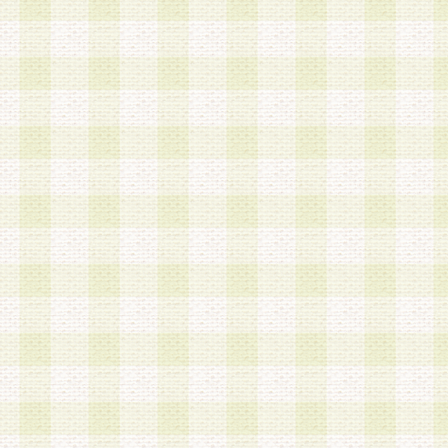
a.本サービスに係る謝礼、景品、調査サンプル品
b.会員からの電話、メール等の問い合わせなどへ
c.モバイルリサーチ、またはグループ形式による
実施もしくは運営
d.その他これらに付随する業務
4.会員は、住所、電話番号その他の登録情報につ
合は、速やかに当社所定の変更手続きを行うもの
5.当社は、必要と認めた場合、会員に対して、電
手段により登録情報の対象者が会員登録者本人で
の内容が正確であること、アンケートの回答内容
うことができるものとます。
6.会員は、会員登録後当社が定期的に行う登録情
して、当社指定の期間内に更新手続きを行うもの
該期間内に更新手続きを行わない場合、その時点
発行したポイントは失効されるものとします。