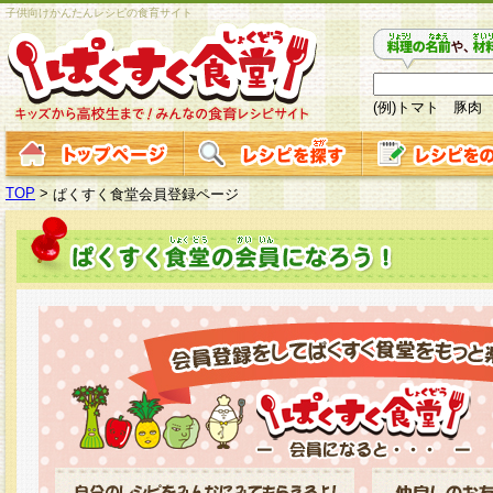
子供向けかんたんレシピの食育サイト
(例)トマト 豚肉
TOP
>
ぱくすく食堂会員登録ページ