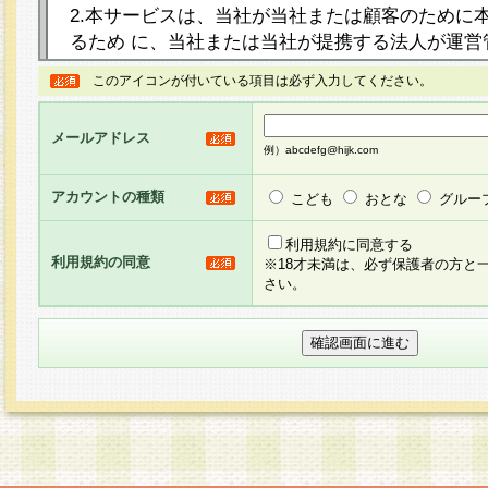
2.本サービスは、当社が当社または顧客のために
るため に、当社または当社が提携する法人が運営
ト（以下「本サイト」といいます。）上に本サー
このアイコンが付いている項目は必ず入力してください。
ージを設け、会員がアンケー ト調査に回答する等
し、その結果を当社が集計・分析その他の利用を
メールアドレス
るものです。なお、本サービスは、それぞれの目的
例）abcdefg@hijk.com
員に対して本サービスの依頼を行うこともあり、
た全ての会員に対して本サービスの依頼をすると
アカウントの種類
こども
おとな
グルー
りま す。
利用規約に同意する
利用規約の同意
※18才未満は、必ず保護者の方と
3.当社は、会員の事前の承諾を得ることなく、当
さい。
方 法・手段にて、本規約を任意に制定、変更また
きるものとします。改定後の本規約等は、本規約
に掲示したときに、その 他の諸規定については、
案内を配信または本サイトに掲示したときのいず
てその効力を生じるものとします。
4.本規約は、会員登録希望者による会員登録手続
の当社による会員登録の承認が完了した時点で会