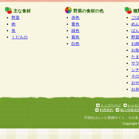
たものとみなされ、会員に対して適用されるもの
主な食材
野菜の食材の色
種
野菜
赤色
ご
5.当社がお聞きする個人情報は、すべて会員登録
肉
黄色
め
で提 供いただいたものと考えております。従って
魚
緑色
ぱ
自らの個人情報の提供を希望されない場合には、
くだもの
紫色
野
をお預かりいたしません が、提供されないことに
白色
お
商品やサービス等をご利用いただけない場合があ
お
了承ください。
た
サ
6.当社は、お客様から当社が保有している個人情
シ
そ
加・ 利用停止等を求められた場合には、ご本人様
お
て確認できた場合に限り、法令に準拠して合理的
お
いただきます。なお、開示 請求等の請求先は個人
ります。
トップページ
レシピ
利用規約
個人情報保
第2条 会員の資格
子供向けレシピ投稿サイト、その名
1.会員とは、本規約等を承諾のうえ、当社所定の
Copyright 
了し、当社が承認した者、グループとします。な
が以下に該当する場合は会員登録をすることがで