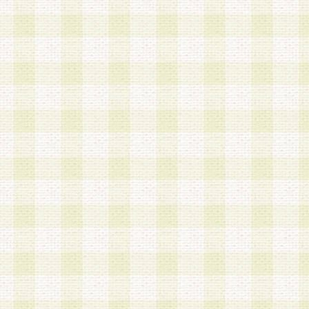
第3条 会員の登録方法
1.会員登録手続きは、会員登録希望者本人が行う
る登録は一切認められないものとします。
2.会員登録希望者は、本規約に同意の後、当社指
画 面」において、当社が指定する必要事項を入力
を行うものとします。当社は、会員登録を承認し
会員として本サービスを 受けるためのログインＩ
を付与します。
3.会員は、会員登録の際に申告する登録情報の全
いかなる虚偽の申告をも行ってはならないものと
4.会員は、複数のログインＩＤおよびパスワード
いものとします。
第4条 ログインIDおよびパスワードの管理
1.会員は、会員登録後、本サイト内にて本サービ