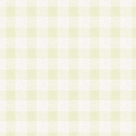
は、当該個人情報を以下の各号に定める目的に利
す。なお、これら事項以外の目的で個人情報を利
かじめ会員の同意を得たうえで利用するものとし
a.本サービスの実施または運営
b.本サービスに係る謝礼、景品、調査サンプル品
c.会員からの電話、メール等の問い合わせなどへ
d.その他これらに付随する業務
2.当社は、会員個人を識別することのできる情報
会員情報を本人の承諾なく第三者に開示すること
人を識別できる情報について第三者に開示または
社は事前に会員本人の同意を得るものとします。
3.前項の定めに拘わらず、当社は、以下の目的に
意を 得ることなく、会員個人を識別できる情報を
づき選定した委託業者に対して当社の責任におい
できるものとします。な お、当社は、当該委託業
契約を締結しこれを遵守させるとともに、本規約
の注意をもって当該情報を使用させるものとし ま