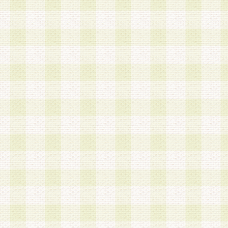
a.本サービスに係る謝礼、景品、調査サンプル品
b.会員からの電話、メール等の問い合わせなどへ
c.モバイルリサーチ、またはグループ形式による
実施もしくは運営
d.その他これらに付随する業務
4.会員は、住所、電話番号その他の登録情報につ
合は、速やかに当社所定の変更手続きを行うもの
5.当社は、必要と認めた場合、会員に対して、電
手段により登録情報の対象者が会員登録者本人で
の内容が正確であること、アンケートの回答内容
うことができるものとます。
6.会員は、会員登録後当社が定期的に行う登録情
して、当社指定の期間内に更新手続きを行うもの
該期間内に更新手続きを行わない場合、その時点
発行したポイントは失効されるものとします。