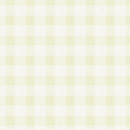
a.既に登録されている会員と同一のメールアドレ
録する場合
b.本サービスと同様のサービスを提供している企
業に従事していると思われる本人またはその家族
場合
c.その他当社が不適切と判断する場合
2.当社は、会員登録希望者を会員として承認する
した 場合、会員登録希望者による会員登録手続き
による承認後の場合であっても、会員登録の取り
の抹消を、当社が適切と判 断する方法・手段によ
とができるものとします。
3.会員登録希望者が18歳未満、成年被後見人、被
人 である場合は、親権者などの法定代理人の同意
録を行うものとします。なお、義務教育学齢に該
者については、登録時に 当社が別途定める方法に
権者による承認手続きを行うものとします。