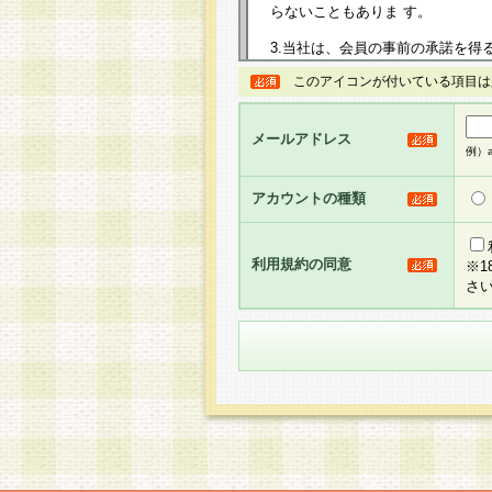
らないこともありま す。
3.当社は、会員の事前の承諾を得
規約を任意に制定、変更または修
このアイコンが付いている項目は
は、本規約においては本サイトに
して告知の案内を配信または本サ
力を生じるものとします。
メールアドレス
例）ab
4.本規約は、会員登録希望者に
の承認が完了した時点で会員によ
アカウントの種類
るものとします。
5.当社がお聞きする個人情報は、
のと考えております。従って、会
利用規約の同意
※
合には、当社はその個人情報をお
さ
社の取扱商品やサービス等をご利
い。
6.当社は、お客様から当社が保有
められた場合には、ご本人様であ
て合理的な範囲で対応させていた
せ先となります。
第2条 会員の資格
1.会員とは、本規約等を承諾の
者、グループとします。なお、会