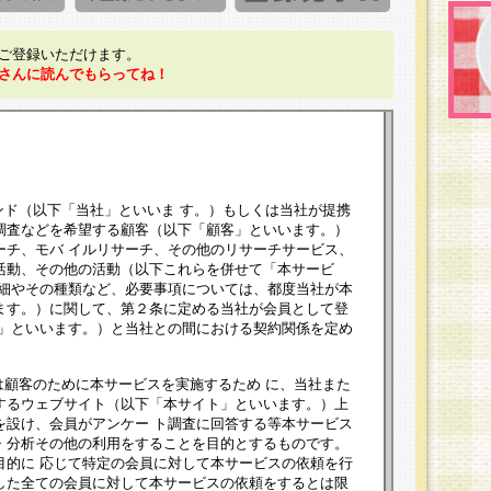
ご登録いただけます。
さんに読んでもらってね！
ンド（以下「当社」といいま す。）もしくは当社が提携
調査などを希望する顧客（以下「顧客」といいます。）
ーチ、モバ イルリサーチ、その他のリサーチサービス、
活動、その他の活動（以下これらを併せて「本サービ
詳細やその種類など、必要事項については、都度当社が本
ます。）に関して、第２条に定める当社が会員として登
員」といいます。）と当社との間における契約関係を定め
は顧客のために本サービスを実施するため に、当社また
するウェブサイト（以下「本サイト」といいます。）上
を設け、会員がアンケー ト調査に回答する等本サービス
・分析その他の利用をすることを目的とするものです。
目的に 応じて特定の会員に対して本サービスの依頼を行
した全ての会員に対して本サービスの依頼をするとは限