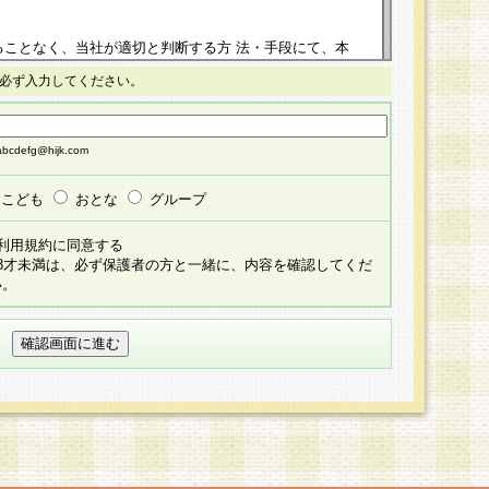
ることなく、当社が適切と判断する方 法・手段にて、本
正することができるものとします。改定後の本規約等
必ず入力してください。
掲示したときに、その 他の諸規定については、会員に対
イトに掲示したときのいずれか早い時期をもってその効
cdefg@hijk.com
よる会員登録手続きが完了し、その後の当社による会員登録
る同意があったものとみなされ、会員に対して適用され
こども
おとな
グループ
すべて会員登録希望者の自由な意思で提 供いただいたも
利用規約に同意する
員登録希望者が自らの個人情報の提供を希望されない場
18才未満は、必ず保護者の方と一緒に、内容を確認してくだ
預かりいたしません が、提供されないことによって、当
い。
用いただけない場合がありますことを予めご了承くださ
している個人情報の開示・訂正・追加・ 利用停止等を求
ることが当社にて確認できた場合に限り、法令に準拠し
だきます。なお、開示 請求等の請求先は個人情報お問合
うえ、当社所定の登録手続きを全て完了し、当社が承認した
員登録希望者が以下に該当する場合は会員登録をするこ