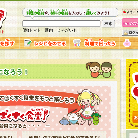
ようこ
(例)トマト 豚肉 じゃがいも