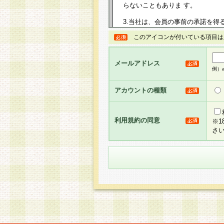
らないこともありま す。
3.当社は、会員の事前の承諾を得
規約を任意に制定、変更または修
このアイコンが付いている項目は
は、本規約においては本サイトに
して告知の案内を配信または本サ
力を生じるものとします。
メールアドレス
例）ab
4.本規約は、会員登録希望者に
の承認が完了した時点で会員によ
アカウントの種類
るものとします。
5.当社がお聞きする個人情報は、
のと考えております。従って、会
利用規約の同意
※
合には、当社はその個人情報をお
さ
社の取扱商品やサービス等をご利
い。
6.当社は、お客様から当社が保有
められた場合には、ご本人様であ
て合理的な範囲で対応させていた
せ先となります。
第2条 会員の資格
1.会員とは、本規約等を承諾の
者、グループとします。なお、会