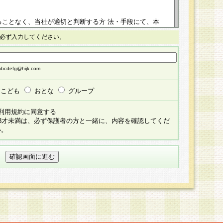
ることなく、当社が適切と判断する方 法・手段にて、本
正することができるものとします。改定後の本規約等
必ず入力してください。
掲示したときに、その 他の諸規定については、会員に対
イトに掲示したときのいずれか早い時期をもってその効
cdefg@hijk.com
よる会員登録手続きが完了し、その後の当社による会員登録
る同意があったものとみなされ、会員に対して適用され
こども
おとな
グループ
すべて会員登録希望者の自由な意思で提 供いただいたも
利用規約に同意する
員登録希望者が自らの個人情報の提供を希望されない場
18才未満は、必ず保護者の方と一緒に、内容を確認してくだ
預かりいたしません が、提供されないことによって、当
い。
用いただけない場合がありますことを予めご了承くださ
している個人情報の開示・訂正・追加・ 利用停止等を求
ることが当社にて確認できた場合に限り、法令に準拠し
だきます。なお、開示 請求等の請求先は個人情報お問合
うえ、当社所定の登録手続きを全て完了し、当社が承認した
員登録希望者が以下に該当する場合は会員登録をするこ