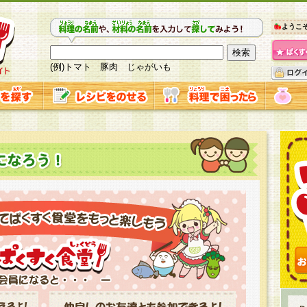
ようこ
(例)トマト 豚肉 じゃがいも