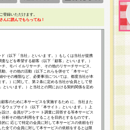
ご登録いただけます。
さんに読んでもらってね！
ンド（以下「当社」といいま す。）もしくは当社が提携
調査などを希望する顧客（以下「顧客」といいます。）
ーチ、モバ イルリサーチ、その他のリサーチサービス、
活動、その他の活動（以下これらを併せて「本サービ
詳細やその種類など、必要事項については、都度当社が本
ます。）に関して、第２条に定める当社が会員として登
員」といいます。）と当社との間における契約関係を定め
は顧客のために本サービスを実施するため に、当社また
するウェブサイト（以下「本サイト」といいます。）上
を設け、会員がアンケー ト調査に回答する等本サービス
・分析その他の利用をすることを目的とするものです。
目的に 応じて特定の会員に対して本サービスの依頼を行
した全ての会員に対して本サービスの依頼をするとは限