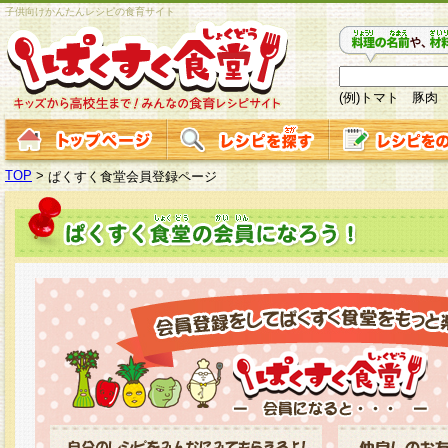
子供向けかんたんレシピの食育サイト
(例)トマト 豚肉
TOP
>
ぱくすく食堂会員登録ページ