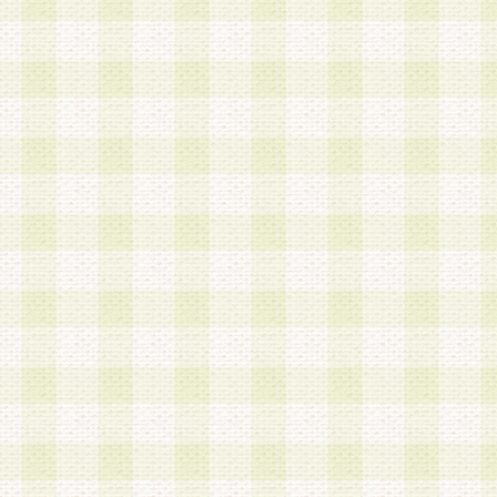
a.既に登録されている会員と同一のメールアドレ
録する場合
b.本サービスと同様のサービスを提供している企
業に従事していると思われる本人またはその家族
場合
c.その他当社が不適切と判断する場合
2.当社は、会員登録希望者を会員として承認する
した 場合、会員登録希望者による会員登録手続き
による承認後の場合であっても、会員登録の取り
の抹消を、当社が適切と判 断する方法・手段によ
とができるものとします。
3.会員登録希望者が18歳未満、成年被後見人、被
人 である場合は、親権者などの法定代理人の同意
録を行うものとします。なお、義務教育学齢に該
者については、登録時に 当社が別途定める方法に
権者による承認手続きを行うものとします。