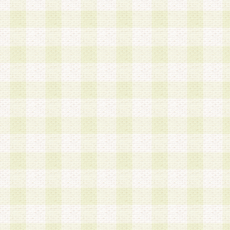
第3条 会員の登録方法
1.会員登録手続きは、会員登録希望者本人が行う
る登録は一切認められないものとします。
2.会員登録希望者は、本規約に同意の後、当社指
画 面」において、当社が指定する必要事項を入力
を行うものとします。当社は、会員登録を承認し
会員として本サービスを 受けるためのログインＩ
を付与します。
3.会員は、会員登録の際に申告する登録情報の全
いかなる虚偽の申告をも行ってはならないものと
4.会員は、複数のログインＩＤおよびパスワード
いものとします。
第4条 ログインIDおよびパスワードの管理
1.会員は、会員登録後、本サイト内にて本サービ