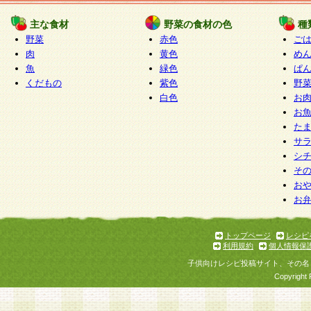
たものとみなされ、会員に対して適用されるもの
主な食材
野菜の食材の色
種
野菜
赤色
ご
5.当社がお聞きする個人情報は、すべて会員登録
肉
黄色
め
で提 供いただいたものと考えております。従って
魚
緑色
ぱ
自らの個人情報の提供を希望されない場合には、
くだもの
紫色
野
をお預かりいたしません が、提供されないことに
白色
お
商品やサービス等をご利用いただけない場合があ
お
了承ください。
た
サ
6.当社は、お客様から当社が保有している個人情
シ
そ
加・ 利用停止等を求められた場合には、ご本人様
お
て確認できた場合に限り、法令に準拠して合理的
お
いただきます。なお、開示 請求等の請求先は個人
ります。
トップページ
レシピ
利用規約
個人情報保
第2条 会員の資格
子供向けレシピ投稿サイト、その名
1.会員とは、本規約等を承諾のうえ、当社所定の
Copyright 
了し、当社が承認した者、グループとします。な
が以下に該当する場合は会員登録をすることがで