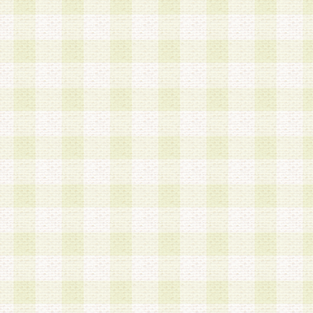
a.本サービスに係る謝礼、景品、調査サンプル品
b.会員からの電話、メール等の問い合わせなどへ
c.モバイルリサーチ、またはグループ形式による
実施もしくは運営
d.その他これらに付随する業務
4.会員は、住所、電話番号その他の登録情報につ
合は、速やかに当社所定の変更手続きを行うもの
5.当社は、必要と認めた場合、会員に対して、電
手段により登録情報の対象者が会員登録者本人で
の内容が正確であること、アンケートの回答内容
うことができるものとます。
6.会員は、会員登録後当社が定期的に行う登録情
して、当社指定の期間内に更新手続きを行うもの
該期間内に更新手続きを行わない場合、その時点
発行したポイントは失効されるものとします。