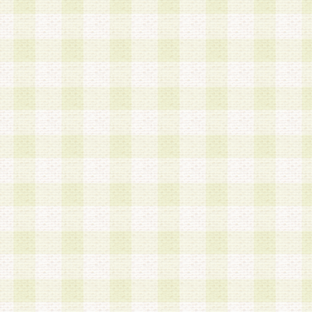
加する際には、前条に基づき当社から付与されたロ
スワードを使用するものとします。
2.登録の際に当社が付与したログインIDおよびパ
の使用に関しては、全て会員本人がその責任を負
3.会員は、当社から付与されたログインIDおよび
貸与、名義変更、売買その他形態を問わず第三者
ならないものとします。
4.当社は、会員によるログインIDおよびパスワー
盗用など第三者の利用に伴う損害の発生について
き事由の有無、その他原因の如何を問わず、一切
のとします。
第5条 会員の登録情報
1.当社は、会員の登録情報に含まれる氏名・住所
アドレス等会員個人を識別できる情報を当社が別
シーポリシー
」に基づき適切に取り扱うものとし