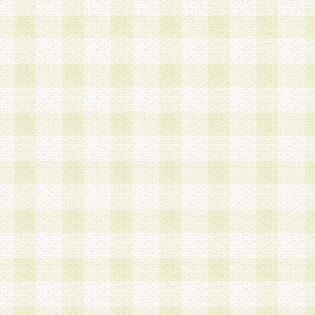
は、当該個人情報を以下の各号に定める目的に利
す。なお、これら事項以外の目的で個人情報を利
かじめ会員の同意を得たうえで利用するものとし
a.本サービスの実施または運営
b.本サービスに係る謝礼、景品、調査サンプル品
c.会員からの電話、メール等の問い合わせなどへ
d.その他これらに付随する業務
2.当社は、会員個人を識別することのできる情報
会員情報を本人の承諾なく第三者に開示すること
人を識別できる情報について第三者に開示または
社は事前に会員本人の同意を得るものとします。
3.前項の定めに拘わらず、当社は、以下の目的に
意を 得ることなく、会員個人を識別できる情報を
づき選定した委託業者に対して当社の責任におい
できるものとします。な お、当社は、当該委託業
契約を締結しこれを遵守させるとともに、本規約
の注意をもって当該情報を使用させるものとし ま