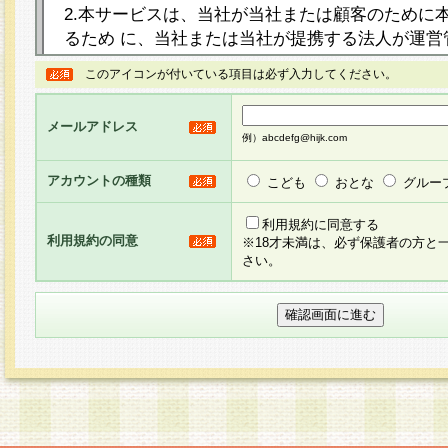
2.本サービスは、当社が当社または顧客のために
るため に、当社または当社が提携する法人が運営
ト（以下「本サイト」といいます。）上に本サー
このアイコンが付いている項目は必ず入力してください。
ージを設け、会員がアンケー ト調査に回答する等
し、その結果を当社が集計・分析その他の利用を
メールアドレス
るものです。なお、本サービスは、それぞれの目的
例）abcdefg@hijk.com
員に対して本サービスの依頼を行うこともあり、
た全ての会員に対して本サービスの依頼をすると
アカウントの種類
こども
おとな
グルー
りま す。
利用規約に同意する
利用規約の同意
※18才未満は、必ず保護者の方と
3.当社は、会員の事前の承諾を得ることなく、当
さい。
方 法・手段にて、本規約を任意に制定、変更また
きるものとします。改定後の本規約等は、本規約
に掲示したときに、その 他の諸規定については、
案内を配信または本サイトに掲示したときのいず
てその効力を生じるものとします。
4.本規約は、会員登録希望者による会員登録手続
の当社による会員登録の承認が完了した時点で会