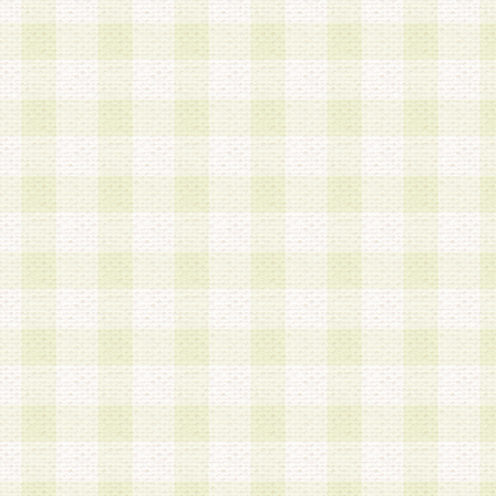
第3条 会員の登録方法
1.会員登録手続きは、会員登録希望者本人が行う
る登録は一切認められないものとします。
2.会員登録希望者は、本規約に同意の後、当社指
画 面」において、当社が指定する必要事項を入力
を行うものとします。当社は、会員登録を承認し
会員として本サービスを 受けるためのログインＩ
を付与します。
3.会員は、会員登録の際に申告する登録情報の全
いかなる虚偽の申告をも行ってはならないものと
4.会員は、複数のログインＩＤおよびパスワード
いものとします。
第4条 ログインIDおよびパスワードの管理
1.会員は、会員登録後、本サイト内にて本サービ