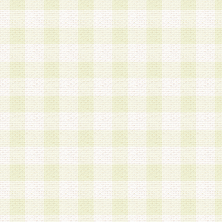
加する際には、前条に基づき当社から付与されたロ
スワードを使用するものとします。
2.登録の際に当社が付与したログインIDおよびパ
の使用に関しては、全て会員本人がその責任を負
3.会員は、当社から付与されたログインIDおよび
貸与、名義変更、売買その他形態を問わず第三者
ならないものとします。
4.当社は、会員によるログインIDおよびパスワー
盗用など第三者の利用に伴う損害の発生について
き事由の有無、その他原因の如何を問わず、一切
のとします。
第5条 会員の登録情報
1.当社は、会員の登録情報に含まれる氏名・住所
アドレス等会員個人を識別できる情報を当社が別
シーポリシー
」に基づき適切に取り扱うものとし