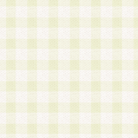
a.本サービスに係る謝礼、景品、調査サンプル品
b.会員からの電話、メール等の問い合わせなどへ
c.モバイルリサーチ、またはグループ形式による
実施もしくは運営
d.その他これらに付随する業務
4.会員は、住所、電話番号その他の登録情報につ
合は、速やかに当社所定の変更手続きを行うもの
5.当社は、必要と認めた場合、会員に対して、電
手段により登録情報の対象者が会員登録者本人で
の内容が正確であること、アンケートの回答内容
うことができるものとます。
6.会員は、会員登録後当社が定期的に行う登録情
して、当社指定の期間内に更新手続きを行うもの
該期間内に更新手続きを行わない場合、その時点
発行したポイントは失効されるものとします。