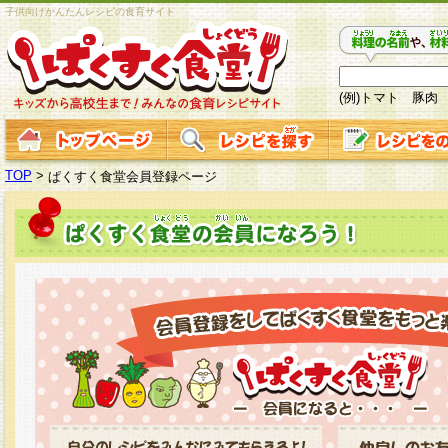
子供向けかんたんレシピの食育サイト
(例)トマト 豚肉
TOP
>
ぱくすく食堂会員登録ページ