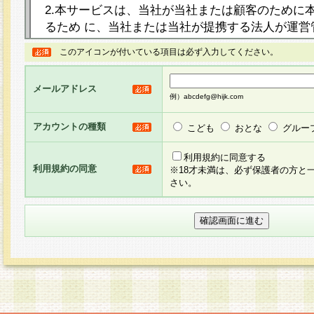
2.本サービスは、当社が当社または顧客のために
るため に、当社または当社が提携する法人が運営
ト（以下「本サイト」といいます。）上に本サー
このアイコンが付いている項目は必ず入力してください。
ージを設け、会員がアンケー ト調査に回答する等
し、その結果を当社が集計・分析その他の利用を
メールアドレス
るものです。なお、本サービスは、それぞれの目的
例）abcdefg@hijk.com
員に対して本サービスの依頼を行うこともあり、
た全ての会員に対して本サービスの依頼をすると
アカウントの種類
こども
おとな
グルー
りま す。
利用規約に同意する
利用規約の同意
※18才未満は、必ず保護者の方と
3.当社は、会員の事前の承諾を得ることなく、当
さい。
方 法・手段にて、本規約を任意に制定、変更また
きるものとします。改定後の本規約等は、本規約
に掲示したときに、その 他の諸規定については、
案内を配信または本サイトに掲示したときのいず
てその効力を生じるものとします。
4.本規約は、会員登録希望者による会員登録手続
の当社による会員登録の承認が完了した時点で会