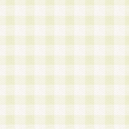
a.既に登録されている会員と同一のメールアドレ
録する場合
b.本サービスと同様のサービスを提供している企
業に従事していると思われる本人またはその家族
場合
c.その他当社が不適切と判断する場合
2.当社は、会員登録希望者を会員として承認する
した 場合、会員登録希望者による会員登録手続き
による承認後の場合であっても、会員登録の取り
の抹消を、当社が適切と判 断する方法・手段によ
とができるものとします。
3.会員登録希望者が18歳未満、成年被後見人、被
人 である場合は、親権者などの法定代理人の同意
録を行うものとします。なお、義務教育学齢に該
者については、登録時に 当社が別途定める方法に
権者による承認手続きを行うものとします。