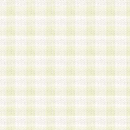
は、当該個人情報を以下の各号に定める目的に利
す。なお、これら事項以外の目的で個人情報を利
かじめ会員の同意を得たうえで利用するものとし
a.本サービスの実施または運営
b.本サービスに係る謝礼、景品、調査サンプル品
c.会員からの電話、メール等の問い合わせなどへ
d.その他これらに付随する業務
2.当社は、会員個人を識別することのできる情報
会員情報を本人の承諾なく第三者に開示すること
人を識別できる情報について第三者に開示または
社は事前に会員本人の同意を得るものとします。
3.前項の定めに拘わらず、当社は、以下の目的に
意を 得ることなく、会員個人を識別できる情報を
づき選定した委託業者に対して当社の責任におい
できるものとします。な お、当社は、当該委託業
契約を締結しこれを遵守させるとともに、本規約
の注意をもって当該情報を使用させるものとし ま