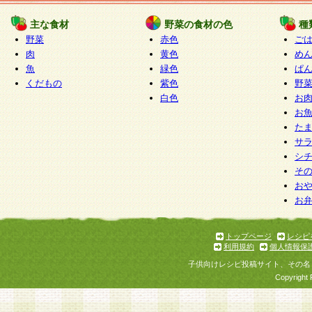
たものとみなされ、会員に対して適用されるもの
主な食材
野菜の食材の色
種
野菜
赤色
ご
5.当社がお聞きする個人情報は、すべて会員登録
肉
黄色
め
で提 供いただいたものと考えております。従って
魚
緑色
ぱ
自らの個人情報の提供を希望されない場合には、
くだもの
紫色
野
をお預かりいたしません が、提供されないことに
白色
お
商品やサービス等をご利用いただけない場合があ
お
了承ください。
た
サ
6.当社は、お客様から当社が保有している個人情
シ
そ
加・ 利用停止等を求められた場合には、ご本人様
お
て確認できた場合に限り、法令に準拠して合理的
お
いただきます。なお、開示 請求等の請求先は個人
ります。
トップページ
レシピ
利用規約
個人情報保
第2条 会員の資格
子供向けレシピ投稿サイト、その名
1.会員とは、本規約等を承諾のうえ、当社所定の
Copyright 
了し、当社が承認した者、グループとします。な
が以下に該当する場合は会員登録をすることがで