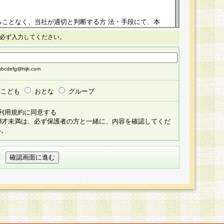
ることなく、当社が適切と判断する方 法・手段にて、本
正することができるものとします。改定後の本規約等
必ず入力してください。
掲示したときに、その 他の諸規定については、会員に対
イトに掲示したときのいずれか早い時期をもってその効
cdefg@hijk.com
よる会員登録手続きが完了し、その後の当社による会員登録
る同意があったものとみなされ、会員に対して適用され
こども
おとな
グループ
すべて会員登録希望者の自由な意思で提 供いただいたも
利用規約に同意する
員登録希望者が自らの個人情報の提供を希望されない場
18才未満は、必ず保護者の方と一緒に、内容を確認してくだ
預かりいたしません が、提供されないことによって、当
い。
用いただけない場合がありますことを予めご了承くださ
している個人情報の開示・訂正・追加・ 利用停止等を求
ることが当社にて確認できた場合に限り、法令に準拠し
だきます。なお、開示 請求等の請求先は個人情報お問合
うえ、当社所定の登録手続きを全て完了し、当社が承認した
員登録希望者が以下に該当する場合は会員登録をするこ