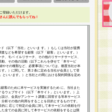
ご登録いただけます。
さんに読んでもらってね！
ンド（以下「当社」といいま す。）もしくは当社が提携
調査などを希望する顧客（以下「顧客」といいます。）
ーチ、モバ イルリサーチ、その他のリサーチサービス、
活動、その他の活動（以下これらを併せて「本サービ
詳細やその種類など、必要事項については、都度当社が本
ます。）に関して、第２条に定める当社が会員として登
員」といいます。）と当社との間における契約関係を定め
は顧客のために本サービスを実施するため に、当社また
するウェブサイト（以下「本サイト」といいます。）上
を設け、会員がアンケー ト調査に回答する等本サービス
・分析その他の利用をすることを目的とするものです。
目的に 応じて特定の会員に対して本サービスの依頼を行
した全ての会員に対して本サービスの依頼をするとは限