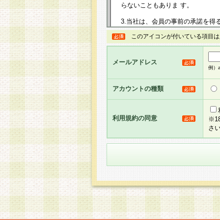
らないこともありま す。
3.当社は、会員の事前の承諾を得
規約を任意に制定、変更または修
このアイコンが付いている項目は
は、本規約においては本サイトに
して告知の案内を配信または本サ
力を生じるものとします。
メールアドレス
例）ab
4.本規約は、会員登録希望者に
の承認が完了した時点で会員によ
アカウントの種類
るものとします。
5.当社がお聞きする個人情報は、
のと考えております。従って、会
利用規約の同意
※
合には、当社はその個人情報をお
さ
社の取扱商品やサービス等をご利
い。
6.当社は、お客様から当社が保有
められた場合には、ご本人様であ
て合理的な範囲で対応させていた
せ先となります。
第2条 会員の資格
1.会員とは、本規約等を承諾の
者、グループとします。なお、会