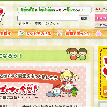
ようこ
(例)トマト 豚肉 じゃがいも