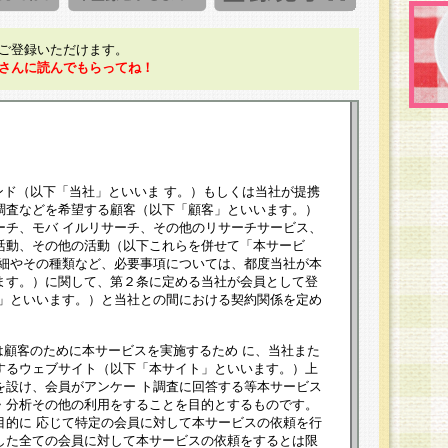
ご登録いただけます。
さんに読んでもらってね！
ンド（以下「当社」といいま す。）もしくは当社が提携
調査などを希望する顧客（以下「顧客」といいます。）
ーチ、モバ イルリサーチ、その他のリサーチサービス、
活動、その他の活動（以下これらを併せて「本サービ
詳細やその種類など、必要事項については、都度当社が本
ます。）に関して、第２条に定める当社が会員として登
員」といいます。）と当社との間における契約関係を定め
は顧客のために本サービスを実施するため に、当社また
するウェブサイト（以下「本サイト」といいます。）上
を設け、会員がアンケー ト調査に回答する等本サービス
・分析その他の利用をすることを目的とするものです。
目的に 応じて特定の会員に対して本サービスの依頼を行
した全ての会員に対して本サービスの依頼をするとは限