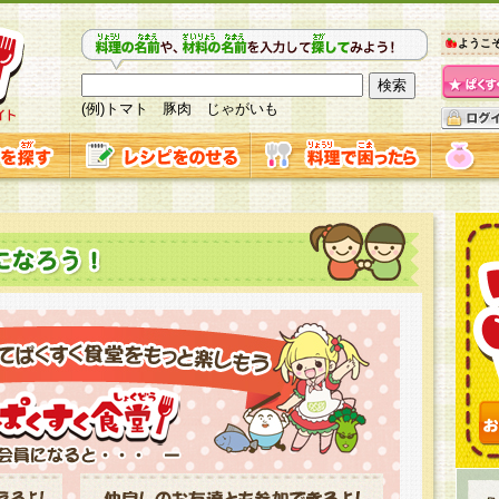
ようこ
(例)トマト 豚肉 じゃがいも