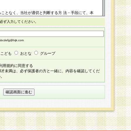
ることなく、当社が適切と判断する方 法・手段にて、本
正することができるものとします。改定後の本規約等
必ず入力してください。
掲示したときに、その 他の諸規定については、会員に対
イトに掲示したときのいずれか早い時期をもってその効
cdefg@hijk.com
よる会員登録手続きが完了し、その後の当社による会員登録
る同意があったものとみなされ、会員に対して適用され
こども
おとな
グループ
すべて会員登録希望者の自由な意思で提 供いただいたも
利用規約に同意する
員登録希望者が自らの個人情報の提供を希望されない場
18才未満は、必ず保護者の方と一緒に、内容を確認してくだ
預かりいたしません が、提供されないことによって、当
い。
用いただけない場合がありますことを予めご了承くださ
している個人情報の開示・訂正・追加・ 利用停止等を求
ることが当社にて確認できた場合に限り、法令に準拠し
だきます。なお、開示 請求等の請求先は個人情報お問合
うえ、当社所定の登録手続きを全て完了し、当社が承認した
員登録希望者が以下に該当する場合は会員登録をするこ