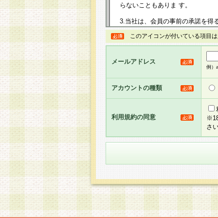
らないこともありま す。
3.当社は、会員の事前の承諾を得
規約を任意に制定、変更または修
このアイコンが付いている項目は
は、本規約においては本サイトに
して告知の案内を配信または本サ
力を生じるものとします。
メールアドレス
例）ab
4.本規約は、会員登録希望者に
の承認が完了した時点で会員によ
アカウントの種類
るものとします。
5.当社がお聞きする個人情報は、
のと考えております。従って、会
利用規約の同意
※
合には、当社はその個人情報をお
さ
社の取扱商品やサービス等をご利
い。
6.当社は、お客様から当社が保有
められた場合には、ご本人様であ
て合理的な範囲で対応させていた
せ先となります。
第2条 会員の資格
1.会員とは、本規約等を承諾の
者、グループとします。なお、会