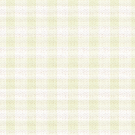
a.既に登録されている会員と同一のメールアドレ
録する場合
b.本サービスと同様のサービスを提供している企
業に従事していると思われる本人またはその家族
場合
c.その他当社が不適切と判断する場合
2.当社は、会員登録希望者を会員として承認する
した 場合、会員登録希望者による会員登録手続き
による承認後の場合であっても、会員登録の取り
の抹消を、当社が適切と判 断する方法・手段によ
とができるものとします。
3.会員登録希望者が18歳未満、成年被後見人、被
人 である場合は、親権者などの法定代理人の同意
録を行うものとします。なお、義務教育学齢に該
者については、登録時に 当社が別途定める方法に
権者による承認手続きを行うものとします。