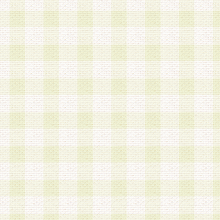
は、当該個人情報を以下の各号に定める目的に利
す。なお、これら事項以外の目的で個人情報を利
かじめ会員の同意を得たうえで利用するものとし
a.本サービスの実施または運営
b.本サービスに係る謝礼、景品、調査サンプル品
c.会員からの電話、メール等の問い合わせなどへ
d.その他これらに付随する業務
2.当社は、会員個人を識別することのできる情報
会員情報を本人の承諾なく第三者に開示すること
人を識別できる情報について第三者に開示または
社は事前に会員本人の同意を得るものとします。
3.前項の定めに拘わらず、当社は、以下の目的に
意を 得ることなく、会員個人を識別できる情報を
づき選定した委託業者に対して当社の責任におい
できるものとします。な お、当社は、当該委託業
契約を締結しこれを遵守させるとともに、本規約
の注意をもって当該情報を使用させるものとし ま