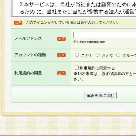
2.本サービスは、当社が当社または顧客のために
るため に、当社または当社が提携する法人が運営
ト（以下「本サイト」といいます。）上に本サー
このアイコンが付いている項目は必ず入力してください。
ージを設け、会員がアンケー ト調査に回答する等
し、その結果を当社が集計・分析その他の利用を
メールアドレス
るものです。なお、本サービスは、それぞれの目的
例）abcdefg@hijk.com
員に対して本サービスの依頼を行うこともあり、
た全ての会員に対して本サービスの依頼をすると
アカウントの種類
こども
おとな
グルー
りま す。
利用規約に同意する
利用規約の同意
※18才未満は、必ず保護者の方と
3.当社は、会員の事前の承諾を得ることなく、当
さい。
方 法・手段にて、本規約を任意に制定、変更また
きるものとします。改定後の本規約等は、本規約
に掲示したときに、その 他の諸規定については、
案内を配信または本サイトに掲示したときのいず
てその効力を生じるものとします。
4.本規約は、会員登録希望者による会員登録手続
の当社による会員登録の承認が完了した時点で会