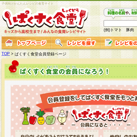
子供向けかんたんレシピの食育サイト
(例)トマト 豚肉
TOP
>
ぱくすく食堂会員登録ページ