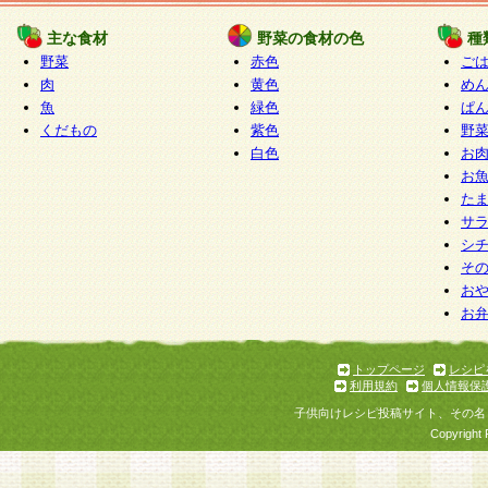
たものとみなされ、会員に対して適用されるもの
主な食材
野菜の食材の色
種
野菜
赤色
ご
5.当社がお聞きする個人情報は、すべて会員登録
肉
黄色
め
で提 供いただいたものと考えております。従って
魚
緑色
ぱ
自らの個人情報の提供を希望されない場合には、
くだもの
紫色
野
をお預かりいたしません が、提供されないことに
白色
お
商品やサービス等をご利用いただけない場合があ
お
了承ください。
た
サ
6.当社は、お客様から当社が保有している個人情
シ
そ
加・ 利用停止等を求められた場合には、ご本人様
お
て確認できた場合に限り、法令に準拠して合理的
お
いただきます。なお、開示 請求等の請求先は個人
ります。
トップページ
レシピ
利用規約
個人情報保
第2条 会員の資格
子供向けレシピ投稿サイト、その名
1.会員とは、本規約等を承諾のうえ、当社所定の
Copyright 
了し、当社が承認した者、グループとします。な
が以下に該当する場合は会員登録をすることがで