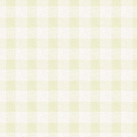
a.本サービスに係る謝礼、景品、調査サンプル品
b.会員からの電話、メール等の問い合わせなどへ
c.モバイルリサーチ、またはグループ形式による
実施もしくは運営
d.その他これらに付随する業務
4.会員は、住所、電話番号その他の登録情報につ
合は、速やかに当社所定の変更手続きを行うもの
5.当社は、必要と認めた場合、会員に対して、電
手段により登録情報の対象者が会員登録者本人で
の内容が正確であること、アンケートの回答内容
うことができるものとます。
6.会員は、会員登録後当社が定期的に行う登録情
して、当社指定の期間内に更新手続きを行うもの
該期間内に更新手続きを行わない場合、その時点
発行したポイントは失効されるものとします。