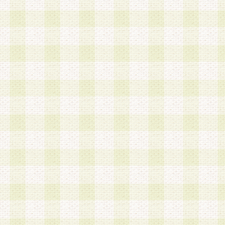
第3条 会員の登録方法
1.会員登録手続きは、会員登録希望者本人が行う
る登録は一切認められないものとします。
2.会員登録希望者は、本規約に同意の後、当社指
画 面」において、当社が指定する必要事項を入力
を行うものとします。当社は、会員登録を承認し
会員として本サービスを 受けるためのログインＩ
を付与します。
3.会員は、会員登録の際に申告する登録情報の全
いかなる虚偽の申告をも行ってはならないものと
4.会員は、複数のログインＩＤおよびパスワード
いものとします。
第4条 ログインIDおよびパスワードの管理
1.会員は、会員登録後、本サイト内にて本サービ