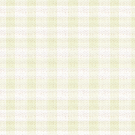
加する際には、前条に基づき当社から付与されたロ
スワードを使用するものとします。
2.登録の際に当社が付与したログインIDおよびパ
の使用に関しては、全て会員本人がその責任を負
3.会員は、当社から付与されたログインIDおよび
貸与、名義変更、売買その他形態を問わず第三者
ならないものとします。
4.当社は、会員によるログインIDおよびパスワー
盗用など第三者の利用に伴う損害の発生について
き事由の有無、その他原因の如何を問わず、一切
のとします。
第5条 会員の登録情報
1.当社は、会員の登録情報に含まれる氏名・住所
アドレス等会員個人を識別できる情報を当社が別
シーポリシー
」に基づき適切に取り扱うものとし