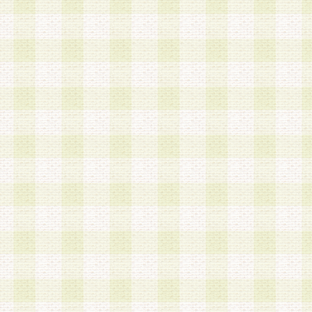
加する際には、前条に基づき当社から付与されたロ
スワードを使用するものとします。
2.登録の際に当社が付与したログインIDおよびパ
の使用に関しては、全て会員本人がその責任を負
3.会員は、当社から付与されたログインIDおよび
貸与、名義変更、売買その他形態を問わず第三者
ならないものとします。
4.当社は、会員によるログインIDおよびパスワー
盗用など第三者の利用に伴う損害の発生について
き事由の有無、その他原因の如何を問わず、一切
のとします。
第5条 会員の登録情報
1.当社は、会員の登録情報に含まれる氏名・住所
アドレス等会員個人を識別できる情報を当社が別
シーポリシー
」に基づき適切に取り扱うものとし