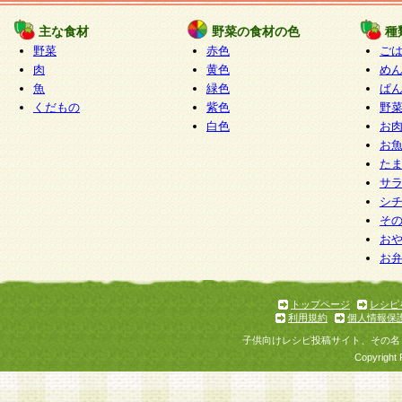
たものとみなされ、会員に対して適用されるもの
主な食材
野菜の食材の色
種
野菜
赤色
ご
5.当社がお聞きする個人情報は、すべて会員登録
肉
黄色
め
で提 供いただいたものと考えております。従って
魚
緑色
ぱ
自らの個人情報の提供を希望されない場合には、
くだもの
紫色
野
をお預かりいたしません が、提供されないことに
白色
お
商品やサービス等をご利用いただけない場合があ
お
了承ください。
た
サ
6.当社は、お客様から当社が保有している個人情
シ
そ
加・ 利用停止等を求められた場合には、ご本人様
お
て確認できた場合に限り、法令に準拠して合理的
お
いただきます。なお、開示 請求等の請求先は個人
ります。
トップページ
レシピ
利用規約
個人情報保
第2条 会員の資格
子供向けレシピ投稿サイト、その名
1.会員とは、本規約等を承諾のうえ、当社所定の
Copyright 
了し、当社が承認した者、グループとします。な
が以下に該当する場合は会員登録をすることがで