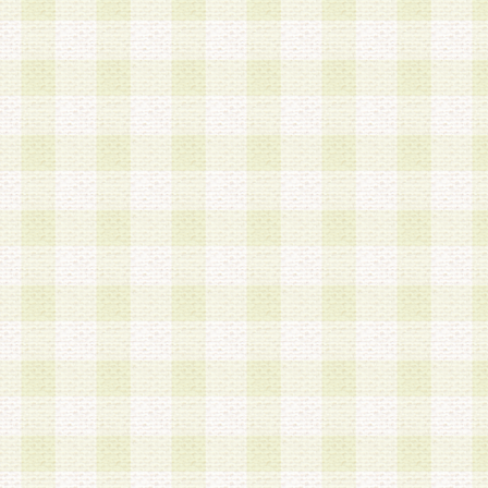
a.既に登録されている会員と同一のメールアドレ
録する場合
b.本サービスと同様のサービスを提供している企
業に従事していると思われる本人またはその家族
場合
c.その他当社が不適切と判断する場合
2.当社は、会員登録希望者を会員として承認する
した 場合、会員登録希望者による会員登録手続き
による承認後の場合であっても、会員登録の取り
の抹消を、当社が適切と判 断する方法・手段によ
とができるものとします。
3.会員登録希望者が18歳未満、成年被後見人、被
人 である場合は、親権者などの法定代理人の同意
録を行うものとします。なお、義務教育学齢に該
者については、登録時に 当社が別途定める方法に
権者による承認手続きを行うものとします。