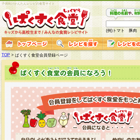
子供向けかんたんレシピの食育サイト
(例)トマト 豚肉
TOP
>
ぱくすく食堂会員登録ページ