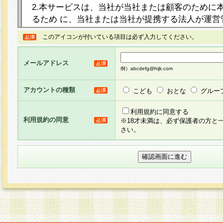
2.本サービスは、当社が当社または顧客のために
るため に、当社または当社が提携する法人が運営
ト（以下「本サイト」といいます。）上に本サー
このアイコンが付いている項目は必ず入力してください。
ージを設け、会員がアンケー ト調査に回答する等
し、その結果を当社が集計・分析その他の利用を
メールアドレス
るものです。なお、本サービスは、それぞれの目的
例）abcdefg@hijk.com
員に対して本サービスの依頼を行うこともあり、
た全ての会員に対して本サービスの依頼をすると
アカウントの種類
こども
おとな
グルー
りま す。
利用規約に同意する
利用規約の同意
※18才未満は、必ず保護者の方と
3.当社は、会員の事前の承諾を得ることなく、当
さい。
方 法・手段にて、本規約を任意に制定、変更また
きるものとします。改定後の本規約等は、本規約
に掲示したときに、その 他の諸規定については、
案内を配信または本サイトに掲示したときのいず
てその効力を生じるものとします。
4.本規約は、会員登録希望者による会員登録手続
の当社による会員登録の承認が完了した時点で会