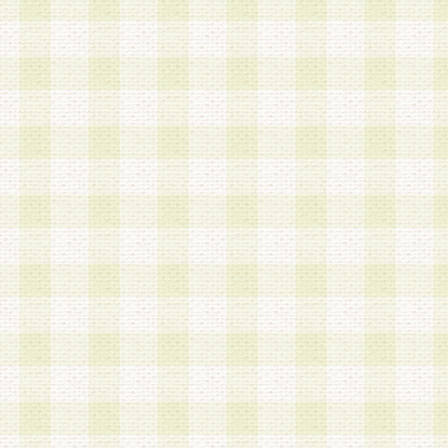
a.本サービスに係る謝礼、景品、調査サンプル品
b.会員からの電話、メール等の問い合わせなどへ
c.モバイルリサーチ、またはグループ形式による
実施もしくは運営
d.その他これらに付随する業務
4.会員は、住所、電話番号その他の登録情報につ
合は、速やかに当社所定の変更手続きを行うもの
5.当社は、必要と認めた場合、会員に対して、電
手段により登録情報の対象者が会員登録者本人で
の内容が正確であること、アンケートの回答内容
うことができるものとます。
6.会員は、会員登録後当社が定期的に行う登録情
して、当社指定の期間内に更新手続きを行うもの
該期間内に更新手続きを行わない場合、その時点
発行したポイントは失効されるものとします。