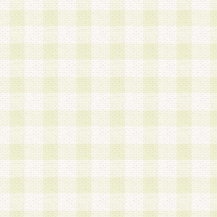
第3条 会員の登録方法
1.会員登録手続きは、会員登録希望者本人が行う
る登録は一切認められないものとします。
2.会員登録希望者は、本規約に同意の後、当社指
画 面」において、当社が指定する必要事項を入力
を行うものとします。当社は、会員登録を承認し
会員として本サービスを 受けるためのログインＩ
を付与します。
3.会員は、会員登録の際に申告する登録情報の全
いかなる虚偽の申告をも行ってはならないものと
4.会員は、複数のログインＩＤおよびパスワード
いものとします。
第4条 ログインIDおよびパスワードの管理
1.会員は、会員登録後、本サイト内にて本サービ