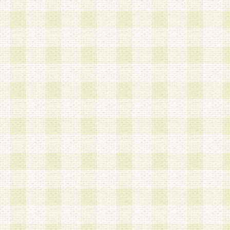
は、当該個人情報を以下の各号に定める目的に利
す。なお、これら事項以外の目的で個人情報を利
かじめ会員の同意を得たうえで利用するものとし
a.本サービスの実施または運営
b.本サービスに係る謝礼、景品、調査サンプル品
c.会員からの電話、メール等の問い合わせなどへ
d.その他これらに付随する業務
2.当社は、会員個人を識別することのできる情報
会員情報を本人の承諾なく第三者に開示すること
人を識別できる情報について第三者に開示または
社は事前に会員本人の同意を得るものとします。
3.前項の定めに拘わらず、当社は、以下の目的に
意を 得ることなく、会員個人を識別できる情報を
づき選定した委託業者に対して当社の責任におい
できるものとします。な お、当社は、当該委託業
契約を締結しこれを遵守させるとともに、本規約
の注意をもって当該情報を使用させるものとし ま