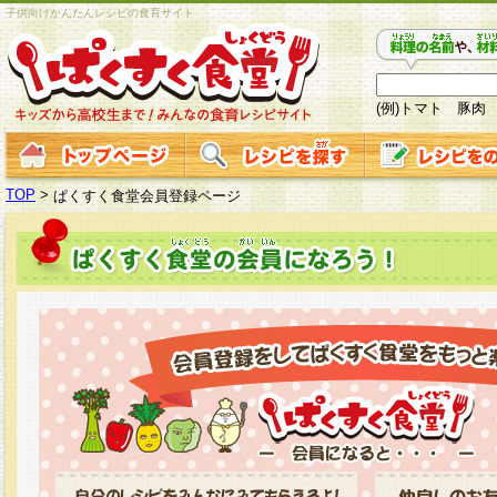
子供向けかんたんレシピの食育サイト
(例)トマト 豚肉
TOP
>
ぱくすく食堂会員登録ページ