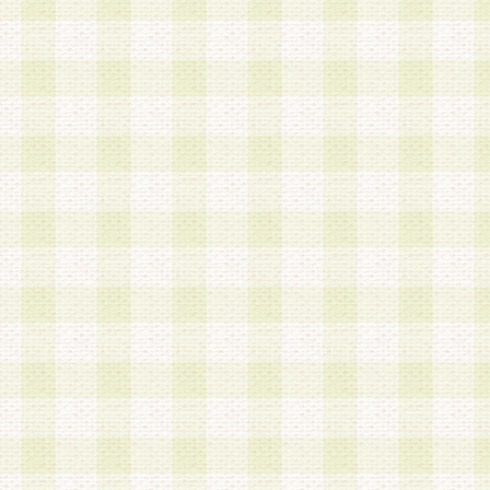
a.既に登録されている会員と同一のメールアドレ
録する場合
b.本サービスと同様のサービスを提供している企
業に従事していると思われる本人またはその家族
場合
c.その他当社が不適切と判断する場合
2.当社は、会員登録希望者を会員として承認する
した 場合、会員登録希望者による会員登録手続き
による承認後の場合であっても、会員登録の取り
の抹消を、当社が適切と判 断する方法・手段によ
とができるものとします。
3.会員登録希望者が18歳未満、成年被後見人、被
人 である場合は、親権者などの法定代理人の同意
録を行うものとします。なお、義務教育学齢に該
者については、登録時に 当社が別途定める方法に
権者による承認手続きを行うものとします。