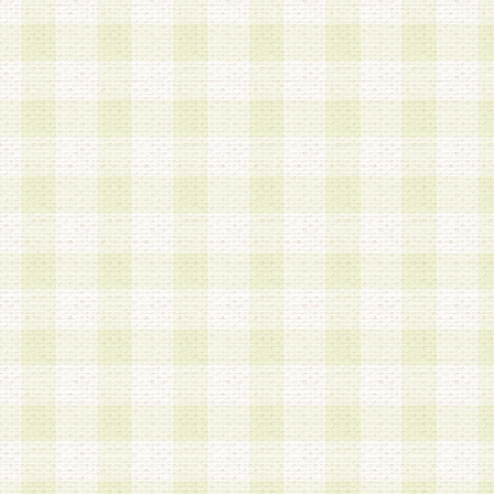
は、当該個人情報を以下の各号に定める目的に利
す。なお、これら事項以外の目的で個人情報を利
かじめ会員の同意を得たうえで利用するものとし
a.本サービスの実施または運営
b.本サービスに係る謝礼、景品、調査サンプル品
c.会員からの電話、メール等の問い合わせなどへ
d.その他これらに付随する業務
2.当社は、会員個人を識別することのできる情報
会員情報を本人の承諾なく第三者に開示すること
人を識別できる情報について第三者に開示または
社は事前に会員本人の同意を得るものとします。
3.前項の定めに拘わらず、当社は、以下の目的に
意を 得ることなく、会員個人を識別できる情報を
づき選定した委託業者に対して当社の責任におい
できるものとします。な お、当社は、当該委託業
契約を締結しこれを遵守させるとともに、本規約
の注意をもって当該情報を使用させるものとし ま