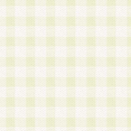
a.本サービスに係る謝礼、景品、調査サンプル品
b.会員からの電話、メール等の問い合わせなどへ
c.モバイルリサーチ、またはグループ形式による
実施もしくは運営
d.その他これらに付随する業務
4.会員は、住所、電話番号その他の登録情報につ
合は、速やかに当社所定の変更手続きを行うもの
5.当社は、必要と認めた場合、会員に対して、電
手段により登録情報の対象者が会員登録者本人で
の内容が正確であること、アンケートの回答内容
うことができるものとます。
6.会員は、会員登録後当社が定期的に行う登録情
して、当社指定の期間内に更新手続きを行うもの
該期間内に更新手続きを行わない場合、その時点
発行したポイントは失効されるものとします。