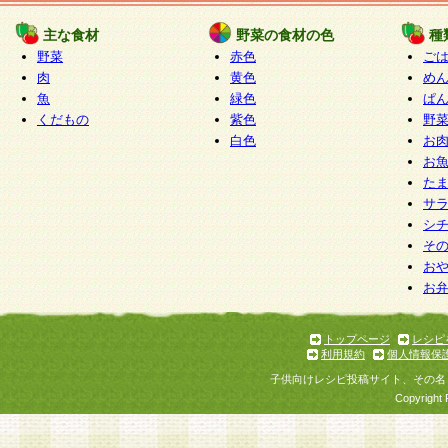
たものとみなされ、会員に対して適用されるもの
主な食材
野菜の食材の色
種
野菜
赤色
ご
5.当社がお聞きする個人情報は、すべて会員登録
肉
黄色
め
で提 供いただいたものと考えております。従って
魚
緑色
ぱ
自らの個人情報の提供を希望されない場合には、
くだもの
紫色
野
をお預かりいたしません が、提供されないことに
白色
お
商品やサービス等をご利用いただけない場合があ
お
了承ください。
た
サ
6.当社は、お客様から当社が保有している個人情
シ
そ
加・ 利用停止等を求められた場合には、ご本人様
お
て確認できた場合に限り、法令に準拠して合理的
お
いただきます。なお、開示 請求等の請求先は個人
ります。
トップページ
レシピ
利用規約
個人情報保
第2条 会員の資格
子供向けレシピ投稿サイト、その名
1.会員とは、本規約等を承諾のうえ、当社所定の
Copyright 
了し、当社が承認した者、グループとします。な
が以下に該当する場合は会員登録をすることがで