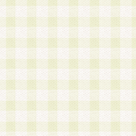
加する際には、前条に基づき当社から付与されたロ
スワードを使用するものとします。
2.登録の際に当社が付与したログインIDおよびパ
の使用に関しては、全て会員本人がその責任を負
3.会員は、当社から付与されたログインIDおよび
貸与、名義変更、売買その他形態を問わず第三者
ならないものとします。
4.当社は、会員によるログインIDおよびパスワー
盗用など第三者の利用に伴う損害の発生について
き事由の有無、その他原因の如何を問わず、一切
のとします。
第5条 会員の登録情報
1.当社は、会員の登録情報に含まれる氏名・住所
アドレス等会員個人を識別できる情報を当社が別
シーポリシー
」に基づき適切に取り扱うものとし