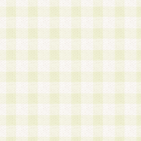
第3条 会員の登録方法
1.会員登録手続きは、会員登録希望者本人が行う
る登録は一切認められないものとします。
2.会員登録希望者は、本規約に同意の後、当社指
画 面」において、当社が指定する必要事項を入力
を行うものとします。当社は、会員登録を承認し
会員として本サービスを 受けるためのログインＩ
を付与します。
3.会員は、会員登録の際に申告する登録情報の全
いかなる虚偽の申告をも行ってはならないものと
4.会員は、複数のログインＩＤおよびパスワード
いものとします。
第4条 ログインIDおよびパスワードの管理
1.会員は、会員登録後、本サイト内にて本サービ