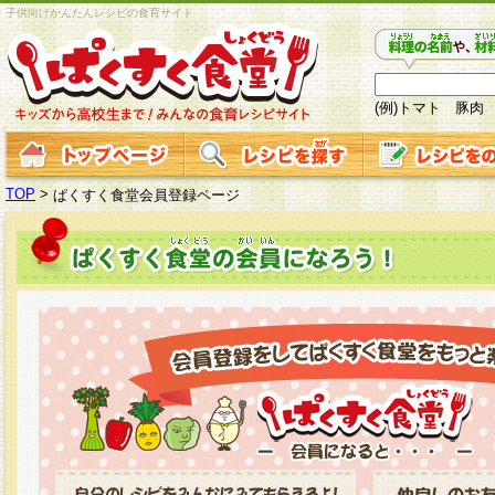
子供向けかんたんレシピの食育サイト
(例)トマト 豚肉
TOP
>
ぱくすく食堂会員登録ページ