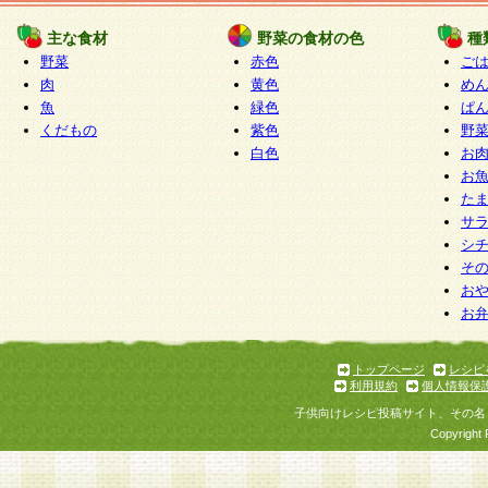
たものとみなされ、会員に対して適用されるもの
主な食材
野菜の食材の色
種
野菜
赤色
ご
5.当社がお聞きする個人情報は、すべて会員登録
肉
黄色
め
で提 供いただいたものと考えております。従って
魚
緑色
ぱ
自らの個人情報の提供を希望されない場合には、
くだもの
紫色
野
をお預かりいたしません が、提供されないことに
白色
お
商品やサービス等をご利用いただけない場合があ
お
了承ください。
た
サ
6.当社は、お客様から当社が保有している個人情
シ
そ
加・ 利用停止等を求められた場合には、ご本人様
お
て確認できた場合に限り、法令に準拠して合理的
お
いただきます。なお、開示 請求等の請求先は個人
ります。
トップページ
レシピ
利用規約
個人情報保
第2条 会員の資格
子供向けレシピ投稿サイト、その名
1.会員とは、本規約等を承諾のうえ、当社所定の
Copyright 
了し、当社が承認した者、グループとします。な
が以下に該当する場合は会員登録をすることがで