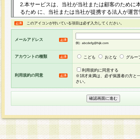
2.本サービスは、当社が当社または顧客のために
るため に、当社または当社が提携する法人が運営
ト（以下「本サイト」といいます。）上に本サー
このアイコンが付いている項目は必ず入力してください。
ージを設け、会員がアンケー ト調査に回答する等
し、その結果を当社が集計・分析その他の利用を
メールアドレス
るものです。なお、本サービスは、それぞれの目的
例）abcdefg@hijk.com
員に対して本サービスの依頼を行うこともあり、
た全ての会員に対して本サービスの依頼をすると
アカウントの種類
こども
おとな
グルー
りま す。
利用規約に同意する
利用規約の同意
※18才未満は、必ず保護者の方と
3.当社は、会員の事前の承諾を得ることなく、当
さい。
方 法・手段にて、本規約を任意に制定、変更また
きるものとします。改定後の本規約等は、本規約
に掲示したときに、その 他の諸規定については、
案内を配信または本サイトに掲示したときのいず
てその効力を生じるものとします。
4.本規約は、会員登録希望者による会員登録手続
の当社による会員登録の承認が完了した時点で会