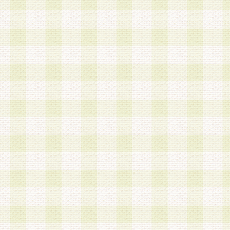
加する際には、前条に基づき当社から付与されたロ
スワードを使用するものとします。
2.登録の際に当社が付与したログインIDおよびパ
の使用に関しては、全て会員本人がその責任を負
3.会員は、当社から付与されたログインIDおよび
貸与、名義変更、売買その他形態を問わず第三者
ならないものとします。
4.当社は、会員によるログインIDおよびパスワー
盗用など第三者の利用に伴う損害の発生について
き事由の有無、その他原因の如何を問わず、一切
のとします。
第5条 会員の登録情報
1.当社は、会員の登録情報に含まれる氏名・住所
アドレス等会員個人を識別できる情報を当社が別
シーポリシー
」に基づき適切に取り扱うものとし