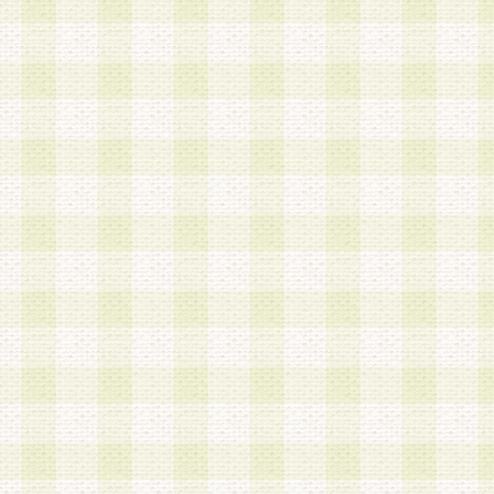
a.本サービスに係る謝礼、景品、調査サンプル品
b.会員からの電話、メール等の問い合わせなどへ
c.モバイルリサーチ、またはグループ形式による
実施もしくは運営
d.その他これらに付随する業務
4.会員は、住所、電話番号その他の登録情報につ
合は、速やかに当社所定の変更手続きを行うもの
5.当社は、必要と認めた場合、会員に対して、電
手段により登録情報の対象者が会員登録者本人で
の内容が正確であること、アンケートの回答内容
うことができるものとます。
6.会員は、会員登録後当社が定期的に行う登録情
して、当社指定の期間内に更新手続きを行うもの
該期間内に更新手続きを行わない場合、その時点
発行したポイントは失効されるものとします。