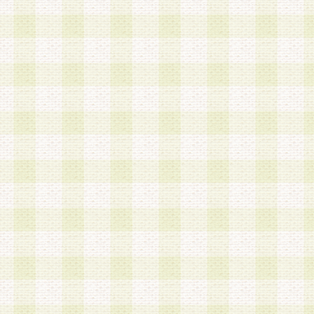
第3条 会員の登録方法
1.会員登録手続きは、会員登録希望者本人が行う
る登録は一切認められないものとします。
2.会員登録希望者は、本規約に同意の後、当社指
画 面」において、当社が指定する必要事項を入力
を行うものとします。当社は、会員登録を承認し
会員として本サービスを 受けるためのログインＩ
を付与します。
3.会員は、会員登録の際に申告する登録情報の全
いかなる虚偽の申告をも行ってはならないものと
4.会員は、複数のログインＩＤおよびパスワード
いものとします。
第4条 ログインIDおよびパスワードの管理
1.会員は、会員登録後、本サイト内にて本サービ