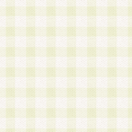
は、当該個人情報を以下の各号に定める目的に利
す。なお、これら事項以外の目的で個人情報を利
かじめ会員の同意を得たうえで利用するものとし
a.本サービスの実施または運営
b.本サービスに係る謝礼、景品、調査サンプル品
c.会員からの電話、メール等の問い合わせなどへ
d.その他これらに付随する業務
2.当社は、会員個人を識別することのできる情報
会員情報を本人の承諾なく第三者に開示すること
人を識別できる情報について第三者に開示または
社は事前に会員本人の同意を得るものとします。
3.前項の定めに拘わらず、当社は、以下の目的に
意を 得ることなく、会員個人を識別できる情報を
づき選定した委託業者に対して当社の責任におい
できるものとします。な お、当社は、当該委託業
契約を締結しこれを遵守させるとともに、本規約
の注意をもって当該情報を使用させるものとし ま