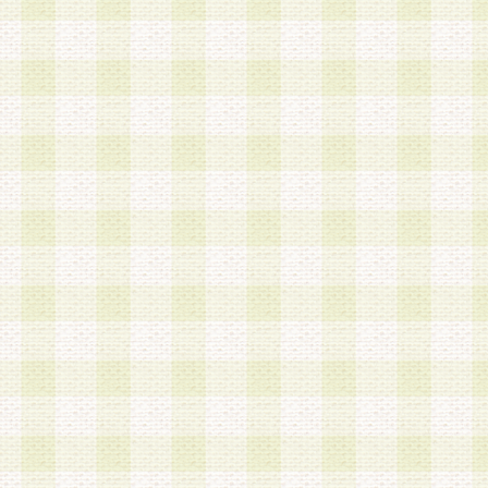
a.既に登録されている会員と同一のメールアドレ
録する場合
b.本サービスと同様のサービスを提供している企
業に従事していると思われる本人またはその家族
場合
c.その他当社が不適切と判断する場合
2.当社は、会員登録希望者を会員として承認する
した 場合、会員登録希望者による会員登録手続き
による承認後の場合であっても、会員登録の取り
の抹消を、当社が適切と判 断する方法・手段によ
とができるものとします。
3.会員登録希望者が18歳未満、成年被後見人、被
人 である場合は、親権者などの法定代理人の同意
録を行うものとします。なお、義務教育学齢に該
者については、登録時に 当社が別途定める方法に
権者による承認手続きを行うものとします。