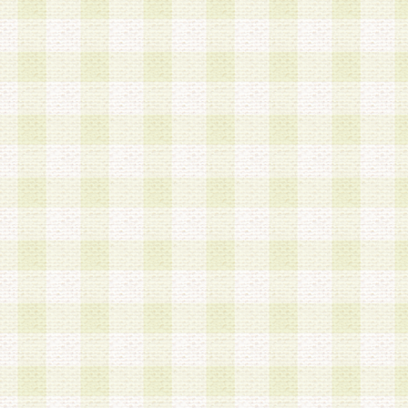
a.本サービスに係る謝礼、景品、調査サンプル品
b.会員からの電話、メール等の問い合わせなどへ
c.モバイルリサーチ、またはグループ形式による
実施もしくは運営
d.その他これらに付随する業務
4.会員は、住所、電話番号その他の登録情報につ
合は、速やかに当社所定の変更手続きを行うもの
5.当社は、必要と認めた場合、会員に対して、電
手段により登録情報の対象者が会員登録者本人で
の内容が正確であること、アンケートの回答内容
うことができるものとます。
6.会員は、会員登録後当社が定期的に行う登録情
して、当社指定の期間内に更新手続きを行うもの
該期間内に更新手続きを行わない場合、その時点
発行したポイントは失効されるものとします。