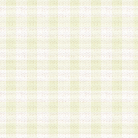
加する際には、前条に基づき当社から付与されたロ
スワードを使用するものとします。
2.登録の際に当社が付与したログインIDおよびパ
の使用に関しては、全て会員本人がその責任を負
3.会員は、当社から付与されたログインIDおよび
貸与、名義変更、売買その他形態を問わず第三者
ならないものとします。
4.当社は、会員によるログインIDおよびパスワー
盗用など第三者の利用に伴う損害の発生について
き事由の有無、その他原因の如何を問わず、一切
のとします。
第5条 会員の登録情報
1.当社は、会員の登録情報に含まれる氏名・住所
アドレス等会員個人を識別できる情報を当社が別
シーポリシー
」に基づき適切に取り扱うものとし