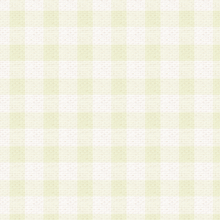
は、当該個人情報を以下の各号に定める目的に利
す。なお、これら事項以外の目的で個人情報を利
かじめ会員の同意を得たうえで利用するものとし
a.本サービスの実施または運営
b.本サービスに係る謝礼、景品、調査サンプル品
c.会員からの電話、メール等の問い合わせなどへ
d.その他これらに付随する業務
2.当社は、会員個人を識別することのできる情報
会員情報を本人の承諾なく第三者に開示すること
人を識別できる情報について第三者に開示または
社は事前に会員本人の同意を得るものとします。
3.前項の定めに拘わらず、当社は、以下の目的に
意を 得ることなく、会員個人を識別できる情報を
づき選定した委託業者に対して当社の責任におい
できるものとします。な お、当社は、当該委託業
契約を締結しこれを遵守させるとともに、本規約
の注意をもって当該情報を使用させるものとし ま