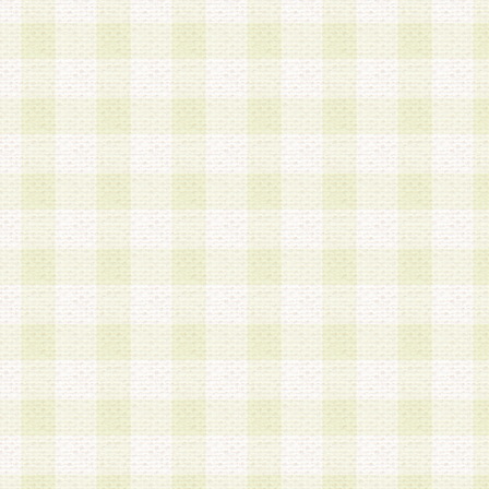
第3条 会員の登録方法
1.会員登録手続きは、会員登録希望者本人が行う
る登録は一切認められないものとします。
2.会員登録希望者は、本規約に同意の後、当社指
画 面」において、当社が指定する必要事項を入力
を行うものとします。当社は、会員登録を承認し
会員として本サービスを 受けるためのログインＩ
を付与します。
3.会員は、会員登録の際に申告する登録情報の全
いかなる虚偽の申告をも行ってはならないものと
4.会員は、複数のログインＩＤおよびパスワード
いものとします。
第4条 ログインIDおよびパスワードの管理
1.会員は、会員登録後、本サイト内にて本サービ