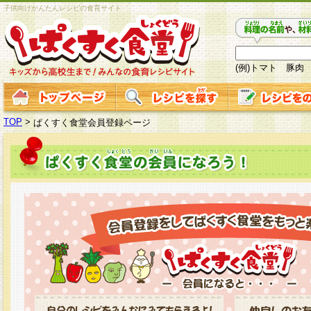
子供向けかんたんレシピの食育サイト
(例)トマト 豚肉
TOP
>
ぱくすく食堂会員登録ページ