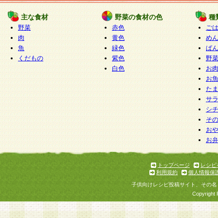
たものとみなされ、会員に対して適用されるもの
主な食材
野菜の食材の色
種
野菜
赤色
ご
5.当社がお聞きする個人情報は、すべて会員登録
肉
黄色
め
で提 供いただいたものと考えております。従って
魚
緑色
ぱ
自らの個人情報の提供を希望されない場合には、
くだもの
紫色
野
をお預かりいたしません が、提供されないことに
白色
お
商品やサービス等をご利用いただけない場合があ
お
了承ください。
た
サ
6.当社は、お客様から当社が保有している個人情
シ
そ
加・ 利用停止等を求められた場合には、ご本人様
お
て確認できた場合に限り、法令に準拠して合理的
お
いただきます。なお、開示 請求等の請求先は個人
ります。
トップページ
レシピ
利用規約
個人情報保
第2条 会員の資格
子供向けレシピ投稿サイト、その名
1.会員とは、本規約等を承諾のうえ、当社所定の
Copyright 
了し、当社が承認した者、グループとします。な
が以下に該当する場合は会員登録をすることがで