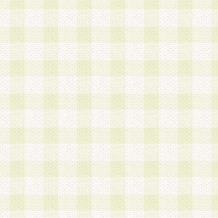
a.既に登録されている会員と同一のメールアドレ
録する場合
b.本サービスと同様のサービスを提供している企
業に従事していると思われる本人またはその家族
場合
c.その他当社が不適切と判断する場合
2.当社は、会員登録希望者を会員として承認する
した 場合、会員登録希望者による会員登録手続き
による承認後の場合であっても、会員登録の取り
の抹消を、当社が適切と判 断する方法・手段によ
とができるものとします。
3.会員登録希望者が18歳未満、成年被後見人、被
人 である場合は、親権者などの法定代理人の同意
録を行うものとします。なお、義務教育学齢に該
者については、登録時に 当社が別途定める方法に
権者による承認手続きを行うものとします。