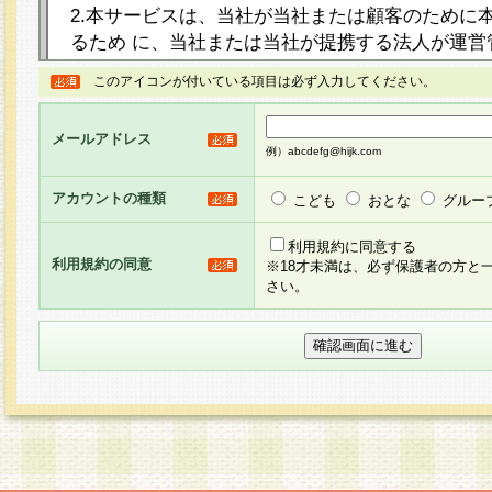
2.本サービスは、当社が当社または顧客のために
るため に、当社または当社が提携する法人が運営
ト（以下「本サイト」といいます。）上に本サー
このアイコンが付いている項目は必ず入力してください。
ージを設け、会員がアンケー ト調査に回答する等
し、その結果を当社が集計・分析その他の利用を
メールアドレス
るものです。なお、本サービスは、それぞれの目的
例）abcdefg@hijk.com
員に対して本サービスの依頼を行うこともあり、
た全ての会員に対して本サービスの依頼をすると
アカウントの種類
こども
おとな
グルー
りま す。
利用規約に同意する
利用規約の同意
※18才未満は、必ず保護者の方と
3.当社は、会員の事前の承諾を得ることなく、当
さい。
方 法・手段にて、本規約を任意に制定、変更また
きるものとします。改定後の本規約等は、本規約
に掲示したときに、その 他の諸規定については、
案内を配信または本サイトに掲示したときのいず
てその効力を生じるものとします。
4.本規約は、会員登録希望者による会員登録手続
の当社による会員登録の承認が完了した時点で会