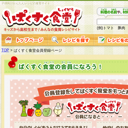
子供向けかんたんレシピの食育サイト
(例)トマト 豚肉
TOP
>
ぱくすく食堂会員登録ページ