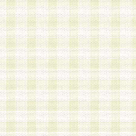
a.本サービスに係る謝礼、景品、調査サンプル品
b.会員からの電話、メール等の問い合わせなどへ
c.モバイルリサーチ、またはグループ形式による
実施もしくは運営
d.その他これらに付随する業務
4.会員は、住所、電話番号その他の登録情報につ
合は、速やかに当社所定の変更手続きを行うもの
5.当社は、必要と認めた場合、会員に対して、電
手段により登録情報の対象者が会員登録者本人で
の内容が正確であること、アンケートの回答内容
うことができるものとます。
6.会員は、会員登録後当社が定期的に行う登録情
して、当社指定の期間内に更新手続きを行うもの
該期間内に更新手続きを行わない場合、その時点
発行したポイントは失効されるものとします。