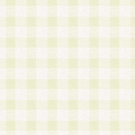
加する際には、前条に基づき当社から付与されたロ
スワードを使用するものとします。
2.登録の際に当社が付与したログインIDおよびパ
の使用に関しては、全て会員本人がその責任を負
3.会員は、当社から付与されたログインIDおよび
貸与、名義変更、売買その他形態を問わず第三者
ならないものとします。
4.当社は、会員によるログインIDおよびパスワー
盗用など第三者の利用に伴う損害の発生について
き事由の有無、その他原因の如何を問わず、一切
のとします。
第5条 会員の登録情報
1.当社は、会員の登録情報に含まれる氏名・住所
アドレス等会員個人を識別できる情報を当社が別
シーポリシー
」に基づき適切に取り扱うものとし