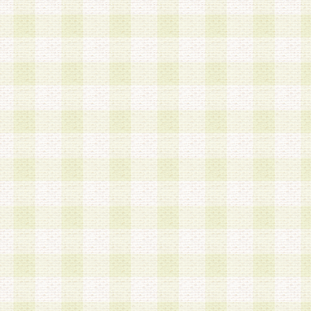
第3条 会員の登録方法
1.会員登録手続きは、会員登録希望者本人が行う
る登録は一切認められないものとします。
2.会員登録希望者は、本規約に同意の後、当社指
画 面」において、当社が指定する必要事項を入力
を行うものとします。当社は、会員登録を承認し
会員として本サービスを 受けるためのログインＩ
を付与します。
3.会員は、会員登録の際に申告する登録情報の全
いかなる虚偽の申告をも行ってはならないものと
4.会員は、複数のログインＩＤおよびパスワード
いものとします。
第4条 ログインIDおよびパスワードの管理
1.会員は、会員登録後、本サイト内にて本サービ