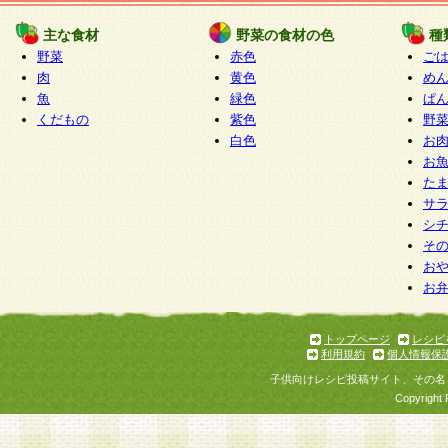
たものとみなされ、会員に対して適用されるもの
主な食材
野菜の食材の色
種
野菜
赤色
ご
5.当社がお聞きする個人情報は、すべて会員登録
肉
黄色
め
で提 供いただいたものと考えております。従って
魚
緑色
ぱ
自らの個人情報の提供を希望されない場合には、
くだもの
紫色
野
をお預かりいたしません が、提供されないことに
白色
お
商品やサービス等をご利用いただけない場合があ
お
了承ください。
た
サ
6.当社は、お客様から当社が保有している個人情
シ
そ
加・ 利用停止等を求められた場合には、ご本人様
お
て確認できた場合に限り、法令に準拠して合理的
お
いただきます。なお、開示 請求等の請求先は個人
ります。
トップページ
レシピ
利用規約
個人情報保
第2条 会員の資格
子供向けレシピ投稿サイト、その名
1.会員とは、本規約等を承諾のうえ、当社所定の
Copyright 
了し、当社が承認した者、グループとします。な
が以下に該当する場合は会員登録をすることがで