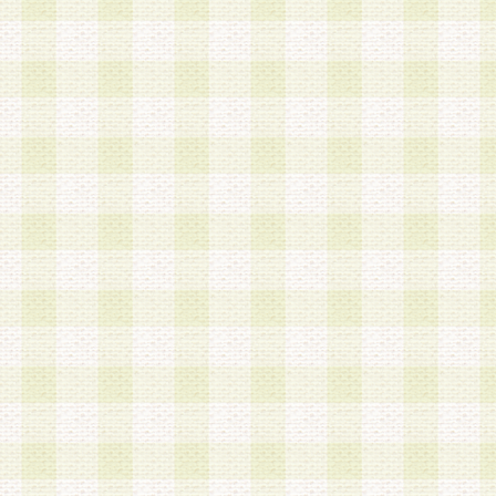
a.既に登録されている会員と同一のメールアドレ
録する場合
b.本サービスと同様のサービスを提供している企
業に従事していると思われる本人またはその家族
場合
c.その他当社が不適切と判断する場合
2.当社は、会員登録希望者を会員として承認する
した 場合、会員登録希望者による会員登録手続き
による承認後の場合であっても、会員登録の取り
の抹消を、当社が適切と判 断する方法・手段によ
とができるものとします。
3.会員登録希望者が18歳未満、成年被後見人、被
人 である場合は、親権者などの法定代理人の同意
録を行うものとします。なお、義務教育学齢に該
者については、登録時に 当社が別途定める方法に
権者による承認手続きを行うものとします。