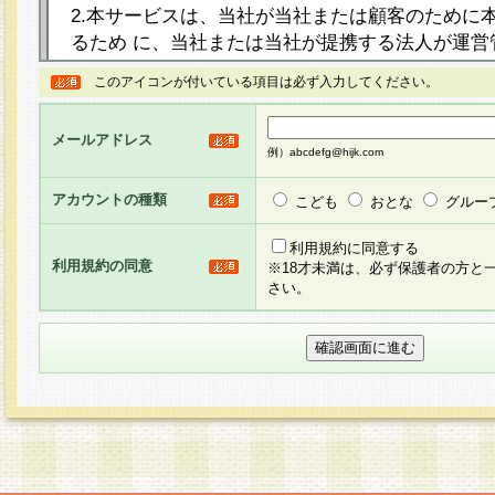
2.本サービスは、当社が当社または顧客のために
るため に、当社または当社が提携する法人が運営
ト（以下「本サイト」といいます。）上に本サー
このアイコンが付いている項目は必ず入力してください。
ージを設け、会員がアンケー ト調査に回答する等
し、その結果を当社が集計・分析その他の利用を
メールアドレス
るものです。なお、本サービスは、それぞれの目的
例）abcdefg@hijk.com
員に対して本サービスの依頼を行うこともあり、
た全ての会員に対して本サービスの依頼をすると
アカウントの種類
こども
おとな
グルー
りま す。
利用規約に同意する
利用規約の同意
※18才未満は、必ず保護者の方と
3.当社は、会員の事前の承諾を得ることなく、当
さい。
方 法・手段にて、本規約を任意に制定、変更また
きるものとします。改定後の本規約等は、本規約
に掲示したときに、その 他の諸規定については、
案内を配信または本サイトに掲示したときのいず
てその効力を生じるものとします。
4.本規約は、会員登録希望者による会員登録手続
の当社による会員登録の承認が完了した時点で会