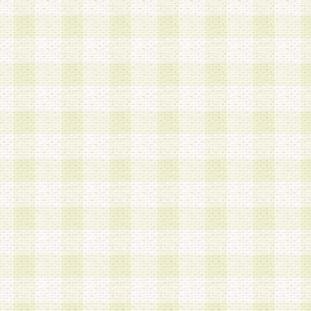
は、当該個人情報を以下の各号に定める目的に利
す。なお、これら事項以外の目的で個人情報を利
かじめ会員の同意を得たうえで利用するものとし
a.本サービスの実施または運営
b.本サービスに係る謝礼、景品、調査サンプル品
c.会員からの電話、メール等の問い合わせなどへ
d.その他これらに付随する業務
2.当社は、会員個人を識別することのできる情報
会員情報を本人の承諾なく第三者に開示すること
人を識別できる情報について第三者に開示または
社は事前に会員本人の同意を得るものとします。
3.前項の定めに拘わらず、当社は、以下の目的に
意を 得ることなく、会員個人を識別できる情報を
づき選定した委託業者に対して当社の責任におい
できるものとします。な お、当社は、当該委託業
契約を締結しこれを遵守させるとともに、本規約
の注意をもって当該情報を使用させるものとし ま