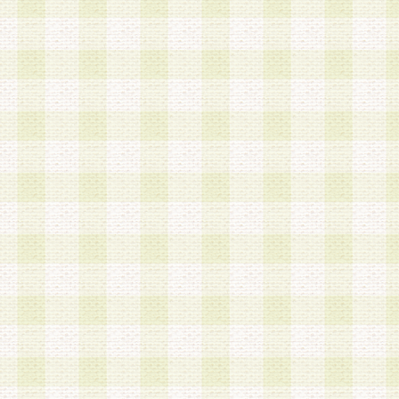
加する際には、前条に基づき当社から付与されたロ
スワードを使用するものとします。
2.登録の際に当社が付与したログインIDおよびパ
の使用に関しては、全て会員本人がその責任を負
3.会員は、当社から付与されたログインIDおよび
貸与、名義変更、売買その他形態を問わず第三者
ならないものとします。
4.当社は、会員によるログインIDおよびパスワー
盗用など第三者の利用に伴う損害の発生について
き事由の有無、その他原因の如何を問わず、一切
のとします。
第5条 会員の登録情報
1.当社は、会員の登録情報に含まれる氏名・住所
アドレス等会員個人を識別できる情報を当社が別
シーポリシー
」に基づき適切に取り扱うものとし