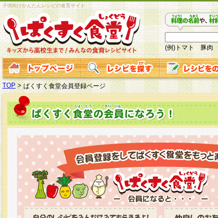
子供向けかんたんレシピの食育サイト
(例)トマト 豚肉
TOP
>
ぱくすく食堂会員登録ページ