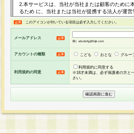
2.本サービスは、当社が当社または顧客のために
るため に、当社または当社が提携する法人が運営
ト（以下「本サイト」といいます。）上に本サー
このアイコンが付いている項目は必ず入力してください。
ージを設け、会員がアンケー ト調査に回答する等
し、その結果を当社が集計・分析その他の利用を
メールアドレス
るものです。なお、本サービスは、それぞれの目的
例）abcdefg@hijk.com
員に対して本サービスの依頼を行うこともあり、
た全ての会員に対して本サービスの依頼をすると
アカウントの種類
こども
おとな
グルー
りま す。
利用規約に同意する
利用規約の同意
※18才未満は、必ず保護者の方と
3.当社は、会員の事前の承諾を得ることなく、当
さい。
方 法・手段にて、本規約を任意に制定、変更また
きるものとします。改定後の本規約等は、本規約
に掲示したときに、その 他の諸規定については、
案内を配信または本サイトに掲示したときのいず
てその効力を生じるものとします。
4.本規約は、会員登録希望者による会員登録手続
の当社による会員登録の承認が完了した時点で会