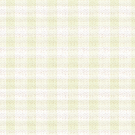
a.既に登録されている会員と同一のメールアドレ
録する場合
b.本サービスと同様のサービスを提供している企
業に従事していると思われる本人またはその家族
場合
c.その他当社が不適切と判断する場合
2.当社は、会員登録希望者を会員として承認する
した 場合、会員登録希望者による会員登録手続き
による承認後の場合であっても、会員登録の取り
の抹消を、当社が適切と判 断する方法・手段によ
とができるものとします。
3.会員登録希望者が18歳未満、成年被後見人、被
人 である場合は、親権者などの法定代理人の同意
録を行うものとします。なお、義務教育学齢に該
者については、登録時に 当社が別途定める方法に
権者による承認手続きを行うものとします。