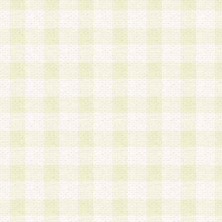
a.本サービスに係る謝礼、景品、調査サンプル品
b.会員からの電話、メール等の問い合わせなどへ
c.モバイルリサーチ、またはグループ形式による
実施もしくは運営
d.その他これらに付随する業務
4.会員は、住所、電話番号その他の登録情報につ
合は、速やかに当社所定の変更手続きを行うもの
5.当社は、必要と認めた場合、会員に対して、電
手段により登録情報の対象者が会員登録者本人で
の内容が正確であること、アンケートの回答内容
うことができるものとます。
6.会員は、会員登録後当社が定期的に行う登録情
して、当社指定の期間内に更新手続きを行うもの
該期間内に更新手続きを行わない場合、その時点
発行したポイントは失効されるものとします。