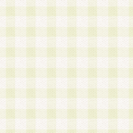
は、当該個人情報を以下の各号に定める目的に利
す。なお、これら事項以外の目的で個人情報を利
かじめ会員の同意を得たうえで利用するものとし
a.本サービスの実施または運営
b.本サービスに係る謝礼、景品、調査サンプル品
c.会員からの電話、メール等の問い合わせなどへ
d.その他これらに付随する業務
2.当社は、会員個人を識別することのできる情報
会員情報を本人の承諾なく第三者に開示すること
人を識別できる情報について第三者に開示または
社は事前に会員本人の同意を得るものとします。
3.前項の定めに拘わらず、当社は、以下の目的に
意を 得ることなく、会員個人を識別できる情報を
づき選定した委託業者に対して当社の責任におい
できるものとします。な お、当社は、当該委託業
契約を締結しこれを遵守させるとともに、本規約
の注意をもって当該情報を使用させるものとし ま