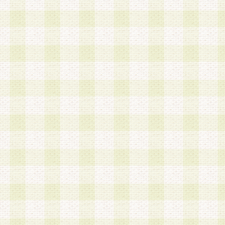
第3条 会員の登録方法
1.会員登録手続きは、会員登録希望者本人が行う
る登録は一切認められないものとします。
2.会員登録希望者は、本規約に同意の後、当社指
画 面」において、当社が指定する必要事項を入力
を行うものとします。当社は、会員登録を承認し
会員として本サービスを 受けるためのログインＩ
を付与します。
3.会員は、会員登録の際に申告する登録情報の全
いかなる虚偽の申告をも行ってはならないものと
4.会員は、複数のログインＩＤおよびパスワード
いものとします。
第4条 ログインIDおよびパスワードの管理
1.会員は、会員登録後、本サイト内にて本サービ