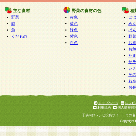
たものとみなされ、会員に対して適用されるもの
主な食材
野菜の食材の色
種
野菜
赤色
ご
5.当社がお聞きする個人情報は、すべて会員登録
肉
黄色
め
で提 供いただいたものと考えております。従って
魚
緑色
ぱ
自らの個人情報の提供を希望されない場合には、
くだもの
紫色
野
をお預かりいたしません が、提供されないことに
白色
お
商品やサービス等をご利用いただけない場合があ
お
了承ください。
た
サ
6.当社は、お客様から当社が保有している個人情
シ
そ
加・ 利用停止等を求められた場合には、ご本人様
お
て確認できた場合に限り、法令に準拠して合理的
お
いただきます。なお、開示 請求等の請求先は個人
ります。
トップページ
レシピ
利用規約
個人情報保
第2条 会員の資格
子供向けレシピ投稿サイト、その名
1.会員とは、本規約等を承諾のうえ、当社所定の
Copyright 
了し、当社が承認した者、グループとします。な
が以下に該当する場合は会員登録をすることがで