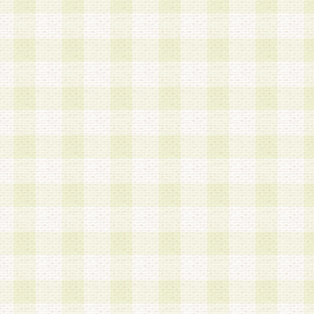
a.既に登録されている会員と同一のメールアドレ
録する場合
b.本サービスと同様のサービスを提供している企
業に従事していると思われる本人またはその家族
場合
c.その他当社が不適切と判断する場合
2.当社は、会員登録希望者を会員として承認する
した 場合、会員登録希望者による会員登録手続き
による承認後の場合であっても、会員登録の取り
の抹消を、当社が適切と判 断する方法・手段によ
とができるものとします。
3.会員登録希望者が18歳未満、成年被後見人、被
人 である場合は、親権者などの法定代理人の同意
録を行うものとします。なお、義務教育学齢に該
者については、登録時に 当社が別途定める方法に
権者による承認手続きを行うものとします。