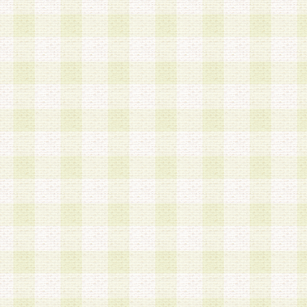
第3条 会員の登録方法
1.会員登録手続きは、会員登録希望者本人が行う
る登録は一切認められないものとします。
2.会員登録希望者は、本規約に同意の後、当社指
画 面」において、当社が指定する必要事項を入力
を行うものとします。当社は、会員登録を承認し
会員として本サービスを 受けるためのログインＩ
を付与します。
3.会員は、会員登録の際に申告する登録情報の全
いかなる虚偽の申告をも行ってはならないものと
4.会員は、複数のログインＩＤおよびパスワード
いものとします。
第4条 ログインIDおよびパスワードの管理
1.会員は、会員登録後、本サイト内にて本サービ