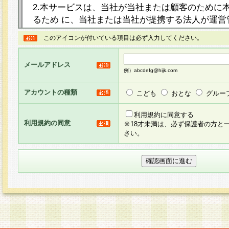
2.本サービスは、当社が当社または顧客のために
るため に、当社または当社が提携する法人が運営
ト（以下「本サイト」といいます。）上に本サー
このアイコンが付いている項目は必ず入力してください。
ージを設け、会員がアンケー ト調査に回答する等
し、その結果を当社が集計・分析その他の利用を
メールアドレス
るものです。なお、本サービスは、それぞれの目的
例）abcdefg@hijk.com
員に対して本サービスの依頼を行うこともあり、
た全ての会員に対して本サービスの依頼をすると
アカウントの種類
こども
おとな
グルー
りま す。
利用規約に同意する
利用規約の同意
※18才未満は、必ず保護者の方と
3.当社は、会員の事前の承諾を得ることなく、当
さい。
方 法・手段にて、本規約を任意に制定、変更また
きるものとします。改定後の本規約等は、本規約
に掲示したときに、その 他の諸規定については、
案内を配信または本サイトに掲示したときのいず
てその効力を生じるものとします。
4.本規約は、会員登録希望者による会員登録手続
の当社による会員登録の承認が完了した時点で会