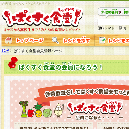
子供向けかんたんレシピの食育サイト
(例)トマト 豚肉
TOP
>
ぱくすく食堂会員登録ページ