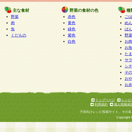
たものとみなされ、会員に対して適用されるもの
主な食材
野菜の食材の色
種
野菜
赤色
ご
5.当社がお聞きする個人情報は、すべて会員登録
肉
黄色
め
で提 供いただいたものと考えております。従って
魚
緑色
ぱ
自らの個人情報の提供を希望されない場合には、
くだもの
紫色
野
をお預かりいたしません が、提供されないことに
白色
お
商品やサービス等をご利用いただけない場合があ
お
了承ください。
た
サ
6.当社は、お客様から当社が保有している個人情
シ
そ
加・ 利用停止等を求められた場合には、ご本人様
お
て確認できた場合に限り、法令に準拠して合理的
お
いただきます。なお、開示 請求等の請求先は個人
ります。
トップページ
レシピ
利用規約
個人情報保
第2条 会員の資格
子供向けレシピ投稿サイト、その名
1.会員とは、本規約等を承諾のうえ、当社所定の
Copyright 
了し、当社が承認した者、グループとします。な
が以下に該当する場合は会員登録をすることがで