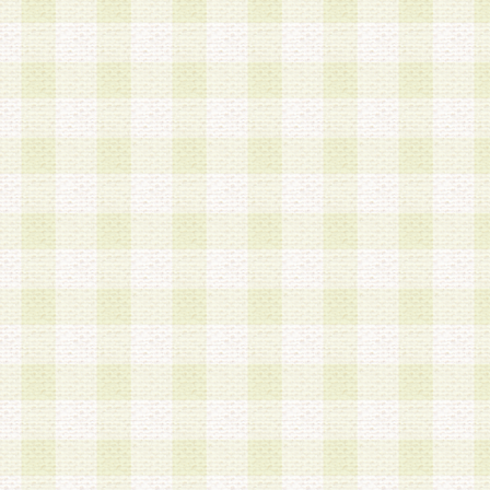
a.本サービスに係る謝礼、景品、調査サンプル品
b.会員からの電話、メール等の問い合わせなどへ
c.モバイルリサーチ、またはグループ形式による
実施もしくは運営
d.その他これらに付随する業務
4.会員は、住所、電話番号その他の登録情報につ
合は、速やかに当社所定の変更手続きを行うもの
5.当社は、必要と認めた場合、会員に対して、電
手段により登録情報の対象者が会員登録者本人で
の内容が正確であること、アンケートの回答内容
うことができるものとます。
6.会員は、会員登録後当社が定期的に行う登録情
して、当社指定の期間内に更新手続きを行うもの
該期間内に更新手続きを行わない場合、その時点
発行したポイントは失効されるものとします。