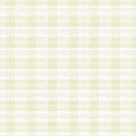
加する際には、前条に基づき当社から付与されたロ
スワードを使用するものとします。
2.登録の際に当社が付与したログインIDおよびパ
の使用に関しては、全て会員本人がその責任を負
3.会員は、当社から付与されたログインIDおよび
貸与、名義変更、売買その他形態を問わず第三者
ならないものとします。
4.当社は、会員によるログインIDおよびパスワー
盗用など第三者の利用に伴う損害の発生について
き事由の有無、その他原因の如何を問わず、一切
のとします。
第5条 会員の登録情報
1.当社は、会員の登録情報に含まれる氏名・住所
アドレス等会員個人を識別できる情報を当社が別
シーポリシー
」に基づき適切に取り扱うものとし