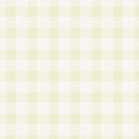
は、当該個人情報を以下の各号に定める目的に利
す。なお、これら事項以外の目的で個人情報を利
かじめ会員の同意を得たうえで利用するものとし
a.本サービスの実施または運営
b.本サービスに係る謝礼、景品、調査サンプル品
c.会員からの電話、メール等の問い合わせなどへ
d.その他これらに付随する業務
2.当社は、会員個人を識別することのできる情報
会員情報を本人の承諾なく第三者に開示すること
人を識別できる情報について第三者に開示または
社は事前に会員本人の同意を得るものとします。
3.前項の定めに拘わらず、当社は、以下の目的に
意を 得ることなく、会員個人を識別できる情報を
づき選定した委託業者に対して当社の責任におい
できるものとします。な お、当社は、当該委託業
契約を締結しこれを遵守させるとともに、本規約
の注意をもって当該情報を使用させるものとし ま