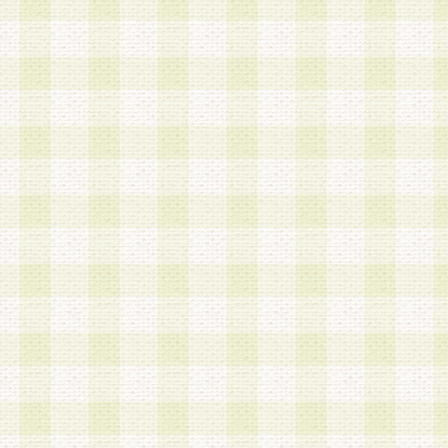
a.本サービスに係る謝礼、景品、調査サンプル品
b.会員からの電話、メール等の問い合わせなどへ
c.モバイルリサーチ、またはグループ形式による
実施もしくは運営
d.その他これらに付随する業務
4.会員は、住所、電話番号その他の登録情報につ
合は、速やかに当社所定の変更手続きを行うもの
5.当社は、必要と認めた場合、会員に対して、電
手段により登録情報の対象者が会員登録者本人で
の内容が正確であること、アンケートの回答内容
うことができるものとます。
6.会員は、会員登録後当社が定期的に行う登録情
して、当社指定の期間内に更新手続きを行うもの
該期間内に更新手続きを行わない場合、その時点
発行したポイントは失効されるものとします。