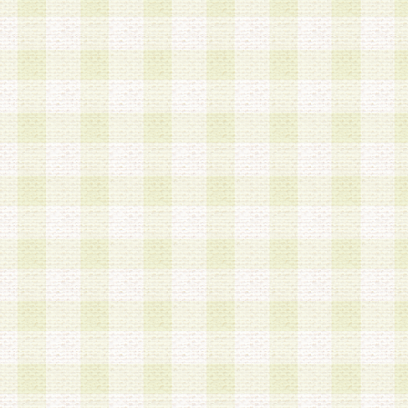
a.既に登録されている会員と同一のメールアドレ
録する場合
b.本サービスと同様のサービスを提供している企
業に従事していると思われる本人またはその家族
場合
c.その他当社が不適切と判断する場合
2.当社は、会員登録希望者を会員として承認する
した 場合、会員登録希望者による会員登録手続き
による承認後の場合であっても、会員登録の取り
の抹消を、当社が適切と判 断する方法・手段によ
とができるものとします。
3.会員登録希望者が18歳未満、成年被後見人、被
人 である場合は、親権者などの法定代理人の同意
録を行うものとします。なお、義務教育学齢に該
者については、登録時に 当社が別途定める方法に
権者による承認手続きを行うものとします。