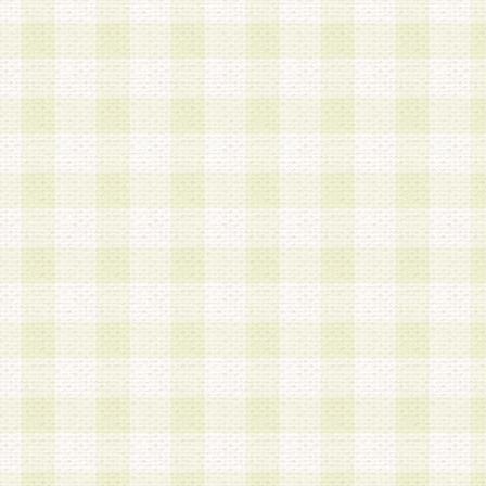
第3条 会員の登録方法
1.会員登録手続きは、会員登録希望者本人が行う
る登録は一切認められないものとします。
2.会員登録希望者は、本規約に同意の後、当社指
画 面」において、当社が指定する必要事項を入力
を行うものとします。当社は、会員登録を承認し
会員として本サービスを 受けるためのログインＩ
を付与します。
3.会員は、会員登録の際に申告する登録情報の全
いかなる虚偽の申告をも行ってはならないものと
4.会員は、複数のログインＩＤおよびパスワード
いものとします。
第4条 ログインIDおよびパスワードの管理
1.会員は、会員登録後、本サイト内にて本サービ