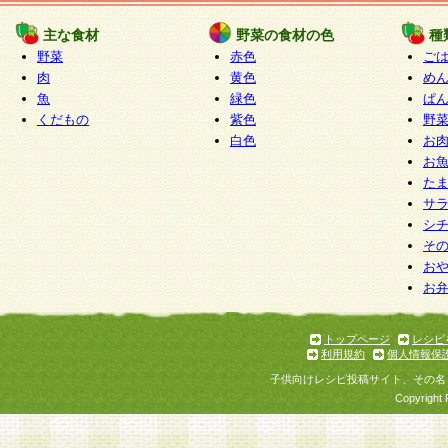
たものとみなされ、会員に対して適用されるもの
主な食材
野菜の食材の色
種
野菜
赤色
ご
5.当社がお聞きする個人情報は、すべて会員登録
肉
黄色
め
で提 供いただいたものと考えております。従って
魚
緑色
ぱ
自らの個人情報の提供を希望されない場合には、
くだもの
紫色
野
をお預かりいたしません が、提供されないことに
白色
お
商品やサービス等をご利用いただけない場合があ
お
了承ください。
た
サ
6.当社は、お客様から当社が保有している個人情
シ
そ
加・ 利用停止等を求められた場合には、ご本人様
お
て確認できた場合に限り、法令に準拠して合理的
お
いただきます。なお、開示 請求等の請求先は個人
ります。
トップページ
レシピ
利用規約
個人情報保
第2条 会員の資格
子供向けレシピ投稿サイト、その名
1.会員とは、本規約等を承諾のうえ、当社所定の
Copyright 
了し、当社が承認した者、グループとします。な
が以下に該当する場合は会員登録をすることがで