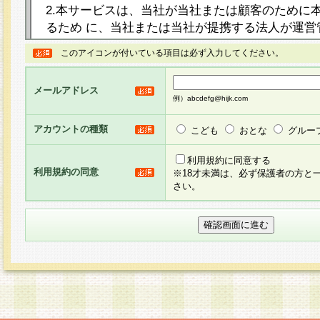
2.本サービスは、当社が当社または顧客のために
るため に、当社または当社が提携する法人が運営
ト（以下「本サイト」といいます。）上に本サー
このアイコンが付いている項目は必ず入力してください。
ージを設け、会員がアンケー ト調査に回答する等
し、その結果を当社が集計・分析その他の利用を
メールアドレス
るものです。なお、本サービスは、それぞれの目的
例）abcdefg@hijk.com
員に対して本サービスの依頼を行うこともあり、
た全ての会員に対して本サービスの依頼をすると
アカウントの種類
こども
おとな
グルー
りま す。
利用規約に同意する
利用規約の同意
※18才未満は、必ず保護者の方と
3.当社は、会員の事前の承諾を得ることなく、当
さい。
方 法・手段にて、本規約を任意に制定、変更また
きるものとします。改定後の本規約等は、本規約
に掲示したときに、その 他の諸規定については、
案内を配信または本サイトに掲示したときのいず
てその効力を生じるものとします。
4.本規約は、会員登録希望者による会員登録手続
の当社による会員登録の承認が完了した時点で会