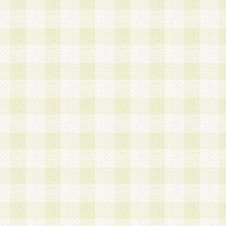
加する際には、前条に基づき当社から付与されたロ
スワードを使用するものとします。
2.登録の際に当社が付与したログインIDおよびパ
の使用に関しては、全て会員本人がその責任を負
3.会員は、当社から付与されたログインIDおよび
貸与、名義変更、売買その他形態を問わず第三者
ならないものとします。
4.当社は、会員によるログインIDおよびパスワー
盗用など第三者の利用に伴う損害の発生について
き事由の有無、その他原因の如何を問わず、一切
のとします。
第5条 会員の登録情報
1.当社は、会員の登録情報に含まれる氏名・住所
アドレス等会員個人を識別できる情報を当社が別
シーポリシー
」に基づき適切に取り扱うものとし