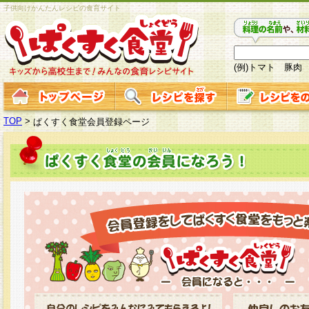
子供向けかんたんレシピの食育サイト
(例)トマト 豚肉
TOP
>
ぱくすく食堂会員登録ページ