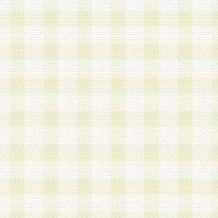
は、当該個人情報を以下の各号に定める目的に利
す。なお、これら事項以外の目的で個人情報を利
かじめ会員の同意を得たうえで利用するものとし
a.本サービスの実施または運営
b.本サービスに係る謝礼、景品、調査サンプル品
c.会員からの電話、メール等の問い合わせなどへ
d.その他これらに付随する業務
2.当社は、会員個人を識別することのできる情報
会員情報を本人の承諾なく第三者に開示すること
人を識別できる情報について第三者に開示または
社は事前に会員本人の同意を得るものとします。
3.前項の定めに拘わらず、当社は、以下の目的に
意を 得ることなく、会員個人を識別できる情報を
づき選定した委託業者に対して当社の責任におい
できるものとします。な お、当社は、当該委託業
契約を締結しこれを遵守させるとともに、本規約
の注意をもって当該情報を使用させるものとし ま