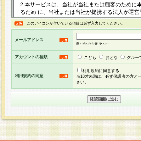
2.本サービスは、当社が当社または顧客のために
るため に、当社または当社が提携する法人が運営
ト（以下「本サイト」といいます。）上に本サー
このアイコンが付いている項目は必ず入力してください。
ージを設け、会員がアンケー ト調査に回答する等
し、その結果を当社が集計・分析その他の利用を
メールアドレス
るものです。なお、本サービスは、それぞれの目的
例）abcdefg@hijk.com
員に対して本サービスの依頼を行うこともあり、
た全ての会員に対して本サービスの依頼をすると
アカウントの種類
こども
おとな
グルー
りま す。
利用規約に同意する
利用規約の同意
※18才未満は、必ず保護者の方と
3.当社は、会員の事前の承諾を得ることなく、当
さい。
方 法・手段にて、本規約を任意に制定、変更また
きるものとします。改定後の本規約等は、本規約
に掲示したときに、その 他の諸規定については、
案内を配信または本サイトに掲示したときのいず
てその効力を生じるものとします。
4.本規約は、会員登録希望者による会員登録手続
の当社による会員登録の承認が完了した時点で会