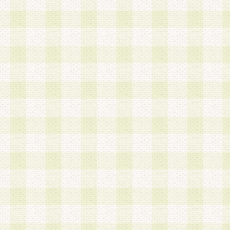
第3条 会員の登録方法
1.会員登録手続きは、会員登録希望者本人が行う
る登録は一切認められないものとします。
2.会員登録希望者は、本規約に同意の後、当社指
画 面」において、当社が指定する必要事項を入力
を行うものとします。当社は、会員登録を承認し
会員として本サービスを 受けるためのログインＩ
を付与します。
3.会員は、会員登録の際に申告する登録情報の全
いかなる虚偽の申告をも行ってはならないものと
4.会員は、複数のログインＩＤおよびパスワード
いものとします。
第4条 ログインIDおよびパスワードの管理
1.会員は、会員登録後、本サイト内にて本サービ