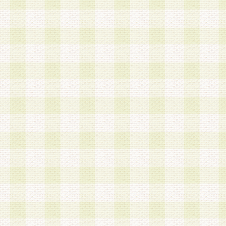
a.既に登録されている会員と同一のメールアドレ
録する場合
b.本サービスと同様のサービスを提供している企
業に従事していると思われる本人またはその家族
場合
c.その他当社が不適切と判断する場合
2.当社は、会員登録希望者を会員として承認する
した 場合、会員登録希望者による会員登録手続き
による承認後の場合であっても、会員登録の取り
の抹消を、当社が適切と判 断する方法・手段によ
とができるものとします。
3.会員登録希望者が18歳未満、成年被後見人、被
人 である場合は、親権者などの法定代理人の同意
録を行うものとします。なお、義務教育学齢に該
者については、登録時に 当社が別途定める方法に
権者による承認手続きを行うものとします。