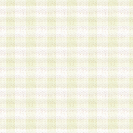
加する際には、前条に基づき当社から付与されたロ
スワードを使用するものとします。
2.登録の際に当社が付与したログインIDおよびパ
の使用に関しては、全て会員本人がその責任を負
3.会員は、当社から付与されたログインIDおよび
貸与、名義変更、売買その他形態を問わず第三者
ならないものとします。
4.当社は、会員によるログインIDおよびパスワー
盗用など第三者の利用に伴う損害の発生について
き事由の有無、その他原因の如何を問わず、一切
のとします。
第5条 会員の登録情報
1.当社は、会員の登録情報に含まれる氏名・住所
アドレス等会員個人を識別できる情報を当社が別
シーポリシー
」に基づき適切に取り扱うものとし