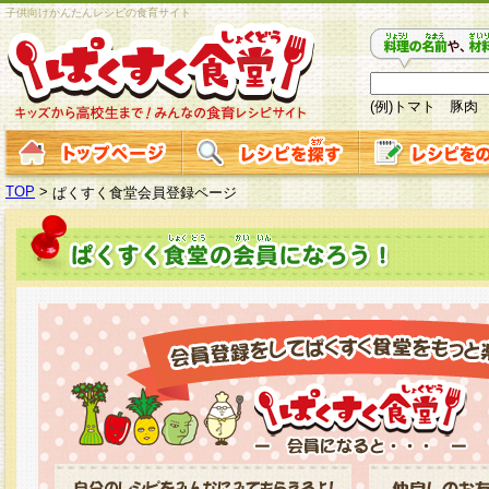
子供向けかんたんレシピの食育サイト
(例)トマト 豚肉
TOP
>
ぱくすく食堂会員登録ページ