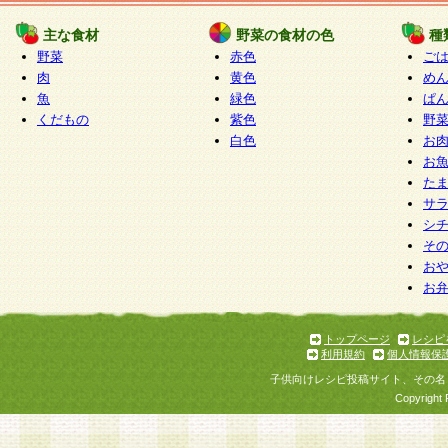
たものとみなされ、会員に対して適用されるもの
主な食材
野菜の食材の色
種
野菜
赤色
ご
5.当社がお聞きする個人情報は、すべて会員登録
肉
黄色
め
で提 供いただいたものと考えております。従って
魚
緑色
ぱ
自らの個人情報の提供を希望されない場合には、
くだもの
紫色
野
をお預かりいたしません が、提供されないことに
白色
お
商品やサービス等をご利用いただけない場合があ
お
了承ください。
た
サ
6.当社は、お客様から当社が保有している個人情
シ
そ
加・ 利用停止等を求められた場合には、ご本人様
お
て確認できた場合に限り、法令に準拠して合理的
お
いただきます。なお、開示 請求等の請求先は個人
ります。
トップページ
レシピ
利用規約
個人情報保
第2条 会員の資格
子供向けレシピ投稿サイト、その名
1.会員とは、本規約等を承諾のうえ、当社所定の
Copyright 
了し、当社が承認した者、グループとします。な
が以下に該当する場合は会員登録をすることがで