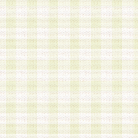
a.本サービスに係る謝礼、景品、調査サンプル品
b.会員からの電話、メール等の問い合わせなどへ
c.モバイルリサーチ、またはグループ形式による
実施もしくは運営
d.その他これらに付随する業務
4.会員は、住所、電話番号その他の登録情報につ
合は、速やかに当社所定の変更手続きを行うもの
5.当社は、必要と認めた場合、会員に対して、電
手段により登録情報の対象者が会員登録者本人で
の内容が正確であること、アンケートの回答内容
うことができるものとます。
6.会員は、会員登録後当社が定期的に行う登録情
して、当社指定の期間内に更新手続きを行うもの
該期間内に更新手続きを行わない場合、その時点
発行したポイントは失効されるものとします。