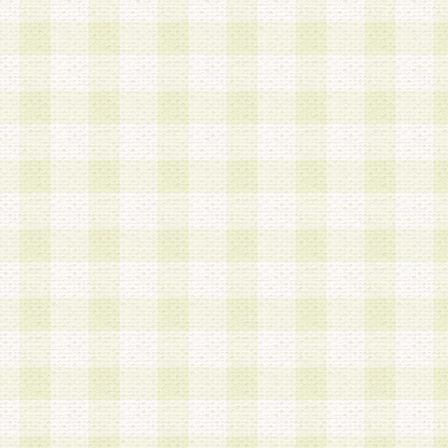
は、当該個人情報を以下の各号に定める目的に利
す。なお、これら事項以外の目的で個人情報を利
かじめ会員の同意を得たうえで利用するものとし
a.本サービスの実施または運営
b.本サービスに係る謝礼、景品、調査サンプル品
c.会員からの電話、メール等の問い合わせなどへ
d.その他これらに付随する業務
2.当社は、会員個人を識別することのできる情報
会員情報を本人の承諾なく第三者に開示すること
人を識別できる情報について第三者に開示または
社は事前に会員本人の同意を得るものとします。
3.前項の定めに拘わらず、当社は、以下の目的に
意を 得ることなく、会員個人を識別できる情報を
づき選定した委託業者に対して当社の責任におい
できるものとします。な お、当社は、当該委託業
契約を締結しこれを遵守させるとともに、本規約
の注意をもって当該情報を使用させるものとし ま