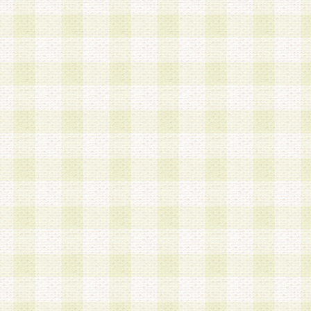
第3条 会員の登録方法
1.会員登録手続きは、会員登録希望者本人が行う
る登録は一切認められないものとします。
2.会員登録希望者は、本規約に同意の後、当社指
画 面」において、当社が指定する必要事項を入力
を行うものとします。当社は、会員登録を承認し
会員として本サービスを 受けるためのログインＩ
を付与します。
3.会員は、会員登録の際に申告する登録情報の全
いかなる虚偽の申告をも行ってはならないものと
4.会員は、複数のログインＩＤおよびパスワード
いものとします。
第4条 ログインIDおよびパスワードの管理
1.会員は、会員登録後、本サイト内にて本サービ