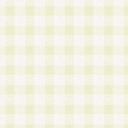
は、当該個人情報を以下の各号に定める目的に利
す。なお、これら事項以外の目的で個人情報を利
かじめ会員の同意を得たうえで利用するものとし
a.本サービスの実施または運営
b.本サービスに係る謝礼、景品、調査サンプル品
c.会員からの電話、メール等の問い合わせなどへ
d.その他これらに付随する業務
2.当社は、会員個人を識別することのできる情報
会員情報を本人の承諾なく第三者に開示すること
人を識別できる情報について第三者に開示または
社は事前に会員本人の同意を得るものとします。
3.前項の定めに拘わらず、当社は、以下の目的に
意を 得ることなく、会員個人を識別できる情報を
づき選定した委託業者に対して当社の責任におい
できるものとします。な お、当社は、当該委託業
契約を締結しこれを遵守させるとともに、本規約
の注意をもって当該情報を使用させるものとし ま