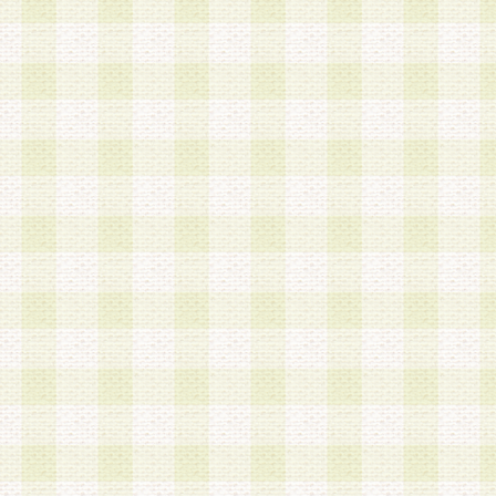
a.本サービスに係る謝礼、景品、調査サンプル品
b.会員からの電話、メール等の問い合わせなどへ
c.モバイルリサーチ、またはグループ形式による
実施もしくは運営
d.その他これらに付随する業務
4.会員は、住所、電話番号その他の登録情報につ
合は、速やかに当社所定の変更手続きを行うもの
5.当社は、必要と認めた場合、会員に対して、電
手段により登録情報の対象者が会員登録者本人で
の内容が正確であること、アンケートの回答内容
うことができるものとます。
6.会員は、会員登録後当社が定期的に行う登録情
して、当社指定の期間内に更新手続きを行うもの
該期間内に更新手続きを行わない場合、その時点
発行したポイントは失効されるものとします。