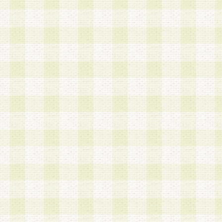
a.既に登録されている会員と同一のメールアドレ
録する場合
b.本サービスと同様のサービスを提供している企
業に従事していると思われる本人またはその家族
場合
c.その他当社が不適切と判断する場合
2.当社は、会員登録希望者を会員として承認する
した 場合、会員登録希望者による会員登録手続き
による承認後の場合であっても、会員登録の取り
の抹消を、当社が適切と判 断する方法・手段によ
とができるものとします。
3.会員登録希望者が18歳未満、成年被後見人、被
人 である場合は、親権者などの法定代理人の同意
録を行うものとします。なお、義務教育学齢に該
者については、登録時に 当社が別途定める方法に
権者による承認手続きを行うものとします。