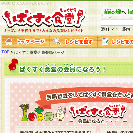
子供向けかんたんレシピの食育サイト
(例)トマト 豚肉
TOP
>
ぱくすく食堂会員登録ページ