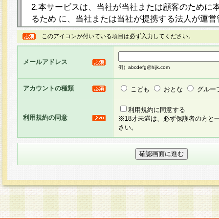
2.本サービスは、当社が当社または顧客のために
るため に、当社または当社が提携する法人が運営
ト（以下「本サイト」といいます。）上に本サー
このアイコンが付いている項目は必ず入力してください。
ージを設け、会員がアンケー ト調査に回答する等
し、その結果を当社が集計・分析その他の利用を
メールアドレス
るものです。なお、本サービスは、それぞれの目的
例）abcdefg@hijk.com
員に対して本サービスの依頼を行うこともあり、
た全ての会員に対して本サービスの依頼をすると
アカウントの種類
こども
おとな
グルー
りま す。
利用規約に同意する
利用規約の同意
※18才未満は、必ず保護者の方と
3.当社は、会員の事前の承諾を得ることなく、当
さい。
方 法・手段にて、本規約を任意に制定、変更また
きるものとします。改定後の本規約等は、本規約
に掲示したときに、その 他の諸規定については、
案内を配信または本サイトに掲示したときのいず
てその効力を生じるものとします。
4.本規約は、会員登録希望者による会員登録手続
の当社による会員登録の承認が完了した時点で会