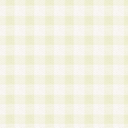
加する際には、前条に基づき当社から付与されたロ
スワードを使用するものとします。
2.登録の際に当社が付与したログインIDおよびパ
の使用に関しては、全て会員本人がその責任を負
3.会員は、当社から付与されたログインIDおよび
貸与、名義変更、売買その他形態を問わず第三者
ならないものとします。
4.当社は、会員によるログインIDおよびパスワー
盗用など第三者の利用に伴う損害の発生について
き事由の有無、その他原因の如何を問わず、一切
のとします。
第5条 会員の登録情報
1.当社は、会員の登録情報に含まれる氏名・住所
アドレス等会員個人を識別できる情報を当社が別
シーポリシー
」に基づき適切に取り扱うものとし