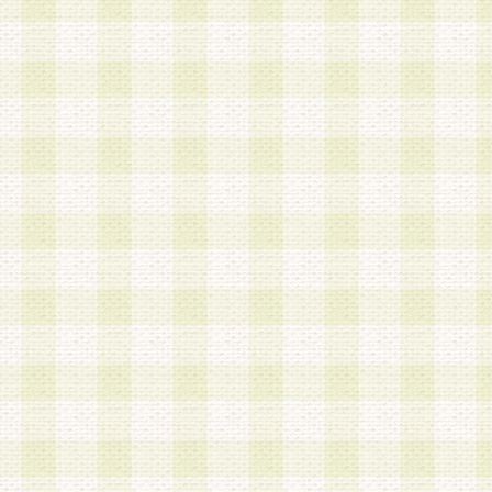
加する際には、前条に基づき当社から付与されたロ
スワードを使用するものとします。
2.登録の際に当社が付与したログインIDおよびパ
の使用に関しては、全て会員本人がその責任を負
3.会員は、当社から付与されたログインIDおよび
貸与、名義変更、売買その他形態を問わず第三者
ならないものとします。
4.当社は、会員によるログインIDおよびパスワー
盗用など第三者の利用に伴う損害の発生について
き事由の有無、その他原因の如何を問わず、一切
のとします。
第5条 会員の登録情報
1.当社は、会員の登録情報に含まれる氏名・住所
アドレス等会員個人を識別できる情報を当社が別
シーポリシー
」に基づき適切に取り扱うものとし