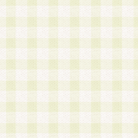
a.既に登録されている会員と同一のメールアドレ
録する場合
b.本サービスと同様のサービスを提供している企
業に従事していると思われる本人またはその家族
場合
c.その他当社が不適切と判断する場合
2.当社は、会員登録希望者を会員として承認する
した 場合、会員登録希望者による会員登録手続き
による承認後の場合であっても、会員登録の取り
の抹消を、当社が適切と判 断する方法・手段によ
とができるものとします。
3.会員登録希望者が18歳未満、成年被後見人、被
人 である場合は、親権者などの法定代理人の同意
録を行うものとします。なお、義務教育学齢に該
者については、登録時に 当社が別途定める方法に
権者による承認手続きを行うものとします。