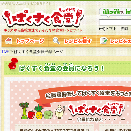
子供向けかんたんレシピの食育サイト
(例)トマト 豚肉
TOP
>
ぱくすく食堂会員登録ページ