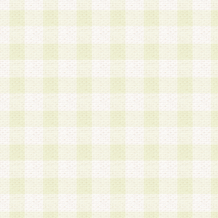
第3条 会員の登録方法
1.会員登録手続きは、会員登録希望者本人が行う
る登録は一切認められないものとします。
2.会員登録希望者は、本規約に同意の後、当社指
画 面」において、当社が指定する必要事項を入力
を行うものとします。当社は、会員登録を承認し
会員として本サービスを 受けるためのログインＩ
を付与します。
3.会員は、会員登録の際に申告する登録情報の全
いかなる虚偽の申告をも行ってはならないものと
4.会員は、複数のログインＩＤおよびパスワード
いものとします。
第4条 ログインIDおよびパスワードの管理
1.会員は、会員登録後、本サイト内にて本サービ