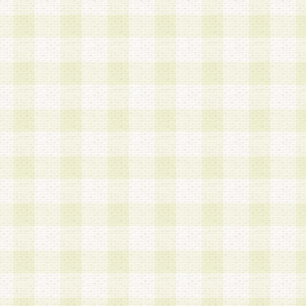
は、当該個人情報を以下の各号に定める目的に利
す。なお、これら事項以外の目的で個人情報を利
かじめ会員の同意を得たうえで利用するものとし
a.本サービスの実施または運営
b.本サービスに係る謝礼、景品、調査サンプル品
c.会員からの電話、メール等の問い合わせなどへ
d.その他これらに付随する業務
2.当社は、会員個人を識別することのできる情報
会員情報を本人の承諾なく第三者に開示すること
人を識別できる情報について第三者に開示または
社は事前に会員本人の同意を得るものとします。
3.前項の定めに拘わらず、当社は、以下の目的に
意を 得ることなく、会員個人を識別できる情報を
づき選定した委託業者に対して当社の責任におい
できるものとします。な お、当社は、当該委託業
契約を締結しこれを遵守させるとともに、本規約
の注意をもって当該情報を使用させるものとし ま