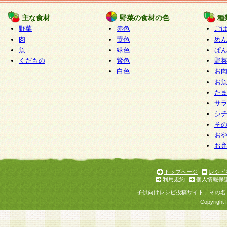
たものとみなされ、会員に対して適用されるもの
主な食材
野菜の食材の色
種
野菜
赤色
ご
5.当社がお聞きする個人情報は、すべて会員登録
肉
黄色
め
で提 供いただいたものと考えております。従って
魚
緑色
ぱ
自らの個人情報の提供を希望されない場合には、
くだもの
紫色
野
をお預かりいたしません が、提供されないことに
白色
お
商品やサービス等をご利用いただけない場合があ
お
了承ください。
た
サ
6.当社は、お客様から当社が保有している個人情
シ
そ
加・ 利用停止等を求められた場合には、ご本人様
お
て確認できた場合に限り、法令に準拠して合理的
お
いただきます。なお、開示 請求等の請求先は個人
ります。
トップページ
レシピ
利用規約
個人情報保
第2条 会員の資格
子供向けレシピ投稿サイト、その名
1.会員とは、本規約等を承諾のうえ、当社所定の
Copyright 
了し、当社が承認した者、グループとします。な
が以下に該当する場合は会員登録をすることがで