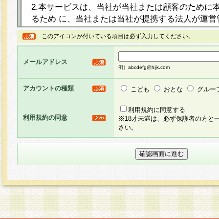
2.本サービスは、当社が当社または顧客のために
るため に、当社または当社が提携する法人が運営
ト（以下「本サイト」といいます。）上に本サー
このアイコンが付いている項目は必ず入力してください。
ージを設け、会員がアンケー ト調査に回答する等
し、その結果を当社が集計・分析その他の利用を
メールアドレス
るものです。なお、本サービスは、それぞれの目的
例）abcdefg@hijk.com
員に対して本サービスの依頼を行うこともあり、
た全ての会員に対して本サービスの依頼をすると
アカウントの種類
こども
おとな
グルー
りま す。
利用規約に同意する
利用規約の同意
※18才未満は、必ず保護者の方と
3.当社は、会員の事前の承諾を得ることなく、当
さい。
方 法・手段にて、本規約を任意に制定、変更また
きるものとします。改定後の本規約等は、本規約
に掲示したときに、その 他の諸規定については、
案内を配信または本サイトに掲示したときのいず
てその効力を生じるものとします。
4.本規約は、会員登録希望者による会員登録手続
の当社による会員登録の承認が完了した時点で会