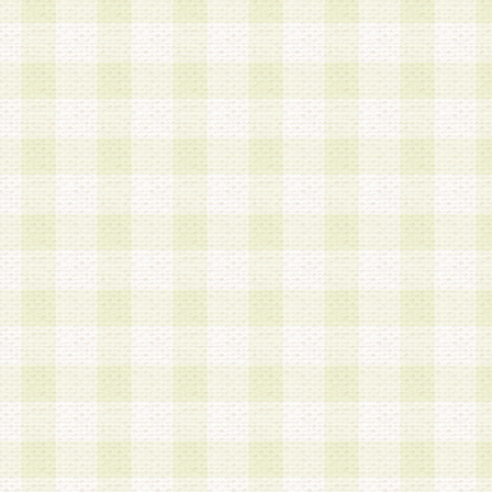
a.本サービスに係る謝礼、景品、調査サンプル品
b.会員からの電話、メール等の問い合わせなどへ
c.モバイルリサーチ、またはグループ形式による
実施もしくは運営
d.その他これらに付随する業務
4.会員は、住所、電話番号その他の登録情報につ
合は、速やかに当社所定の変更手続きを行うもの
5.当社は、必要と認めた場合、会員に対して、電
手段により登録情報の対象者が会員登録者本人で
の内容が正確であること、アンケートの回答内容
うことができるものとます。
6.会員は、会員登録後当社が定期的に行う登録情
して、当社指定の期間内に更新手続きを行うもの
該期間内に更新手続きを行わない場合、その時点
発行したポイントは失効されるものとします。