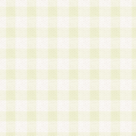
は、当該個人情報を以下の各号に定める目的に利
す。なお、これら事項以外の目的で個人情報を利
かじめ会員の同意を得たうえで利用するものとし
a.本サービスの実施または運営
b.本サービスに係る謝礼、景品、調査サンプル品
c.会員からの電話、メール等の問い合わせなどへ
d.その他これらに付随する業務
2.当社は、会員個人を識別することのできる情報
会員情報を本人の承諾なく第三者に開示すること
人を識別できる情報について第三者に開示または
社は事前に会員本人の同意を得るものとします。
3.前項の定めに拘わらず、当社は、以下の目的に
意を 得ることなく、会員個人を識別できる情報を
づき選定した委託業者に対して当社の責任におい
できるものとします。な お、当社は、当該委託業
契約を締結しこれを遵守させるとともに、本規約
の注意をもって当該情報を使用させるものとし ま