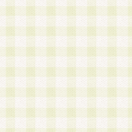
第3条 会員の登録方法
1.会員登録手続きは、会員登録希望者本人が行う
る登録は一切認められないものとします。
2.会員登録希望者は、本規約に同意の後、当社指
画 面」において、当社が指定する必要事項を入力
を行うものとします。当社は、会員登録を承認し
会員として本サービスを 受けるためのログインＩ
を付与します。
3.会員は、会員登録の際に申告する登録情報の全
いかなる虚偽の申告をも行ってはならないものと
4.会員は、複数のログインＩＤおよびパスワード
いものとします。
第4条 ログインIDおよびパスワードの管理
1.会員は、会員登録後、本サイト内にて本サービ