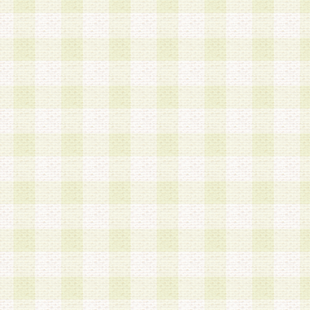
a.既に登録されている会員と同一のメールアドレ
録する場合
b.本サービスと同様のサービスを提供している企
業に従事していると思われる本人またはその家族
場合
c.その他当社が不適切と判断する場合
2.当社は、会員登録希望者を会員として承認する
した 場合、会員登録希望者による会員登録手続き
による承認後の場合であっても、会員登録の取り
の抹消を、当社が適切と判 断する方法・手段によ
とができるものとします。
3.会員登録希望者が18歳未満、成年被後見人、被
人 である場合は、親権者などの法定代理人の同意
録を行うものとします。なお、義務教育学齢に該
者については、登録時に 当社が別途定める方法に
権者による承認手続きを行うものとします。