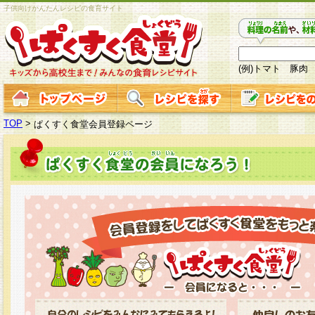
子供向けかんたんレシピの食育サイト
(例)トマト 豚肉
TOP
>
ぱくすく食堂会員登録ページ