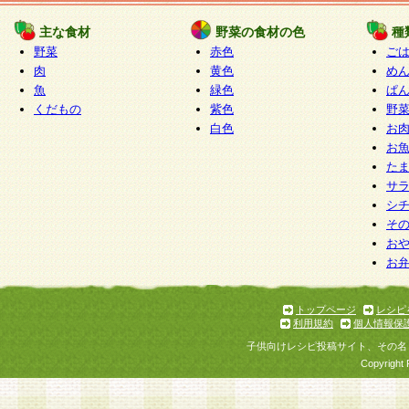
たものとみなされ、会員に対して適用されるもの
主な食材
野菜の食材の色
種
野菜
赤色
ご
5.当社がお聞きする個人情報は、すべて会員登録
肉
黄色
め
で提 供いただいたものと考えております。従って
魚
緑色
ぱ
自らの個人情報の提供を希望されない場合には、
くだもの
紫色
野
をお預かりいたしません が、提供されないことに
白色
お
商品やサービス等をご利用いただけない場合があ
お
了承ください。
た
サ
6.当社は、お客様から当社が保有している個人情
シ
そ
加・ 利用停止等を求められた場合には、ご本人様
お
て確認できた場合に限り、法令に準拠して合理的
お
いただきます。なお、開示 請求等の請求先は個人
ります。
トップページ
レシピ
利用規約
個人情報保
第2条 会員の資格
子供向けレシピ投稿サイト、その名
1.会員とは、本規約等を承諾のうえ、当社所定の
Copyright 
了し、当社が承認した者、グループとします。な
が以下に該当する場合は会員登録をすることがで