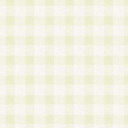
a.本サービスに係る謝礼、景品、調査サンプル品
b.会員からの電話、メール等の問い合わせなどへ
c.モバイルリサーチ、またはグループ形式による
実施もしくは運営
d.その他これらに付随する業務
4.会員は、住所、電話番号その他の登録情報につ
合は、速やかに当社所定の変更手続きを行うもの
5.当社は、必要と認めた場合、会員に対して、電
手段により登録情報の対象者が会員登録者本人で
の内容が正確であること、アンケートの回答内容
うことができるものとます。
6.会員は、会員登録後当社が定期的に行う登録情
して、当社指定の期間内に更新手続きを行うもの
該期間内に更新手続きを行わない場合、その時点
発行したポイントは失効されるものとします。