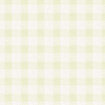
加する際には、前条に基づき当社から付与されたロ
スワードを使用するものとします。
2.登録の際に当社が付与したログインIDおよびパ
の使用に関しては、全て会員本人がその責任を負
3.会員は、当社から付与されたログインIDおよび
貸与、名義変更、売買その他形態を問わず第三者
ならないものとします。
4.当社は、会員によるログインIDおよびパスワー
盗用など第三者の利用に伴う損害の発生について
き事由の有無、その他原因の如何を問わず、一切
のとします。
第5条 会員の登録情報
1.当社は、会員の登録情報に含まれる氏名・住所
アドレス等会員個人を識別できる情報を当社が別
シーポリシー
」に基づき適切に取り扱うものとし