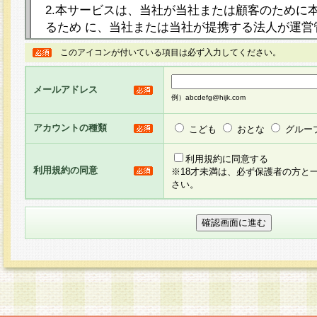
2.本サービスは、当社が当社または顧客のために
るため に、当社または当社が提携する法人が運営
ト（以下「本サイト」といいます。）上に本サー
このアイコンが付いている項目は必ず入力してください。
ージを設け、会員がアンケー ト調査に回答する等
し、その結果を当社が集計・分析その他の利用を
メールアドレス
るものです。なお、本サービスは、それぞれの目的
例）abcdefg@hijk.com
員に対して本サービスの依頼を行うこともあり、
た全ての会員に対して本サービスの依頼をすると
アカウントの種類
こども
おとな
グルー
りま す。
利用規約に同意する
利用規約の同意
※18才未満は、必ず保護者の方と
3.当社は、会員の事前の承諾を得ることなく、当
さい。
方 法・手段にて、本規約を任意に制定、変更また
きるものとします。改定後の本規約等は、本規約
に掲示したときに、その 他の諸規定については、
案内を配信または本サイトに掲示したときのいず
てその効力を生じるものとします。
4.本規約は、会員登録希望者による会員登録手続
の当社による会員登録の承認が完了した時点で会