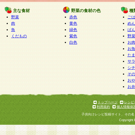
たものとみなされ、会員に対して適用されるもの
主な食材
野菜の食材の色
種
野菜
赤色
ご
5.当社がお聞きする個人情報は、すべて会員登録
肉
黄色
め
で提 供いただいたものと考えております。従って
魚
緑色
ぱ
自らの個人情報の提供を希望されない場合には、
くだもの
紫色
野
をお預かりいたしません が、提供されないことに
白色
お
商品やサービス等をご利用いただけない場合があ
お
了承ください。
た
サ
6.当社は、お客様から当社が保有している個人情
シ
そ
加・ 利用停止等を求められた場合には、ご本人様
お
て確認できた場合に限り、法令に準拠して合理的
お
いただきます。なお、開示 請求等の請求先は個人
ります。
トップページ
レシピ
利用規約
個人情報保
第2条 会員の資格
子供向けレシピ投稿サイト、その名
1.会員とは、本規約等を承諾のうえ、当社所定の
Copyright 
了し、当社が承認した者、グループとします。な
が以下に該当する場合は会員登録をすることがで