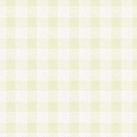
a.本サービスに係る謝礼、景品、調査サンプル品
b.会員からの電話、メール等の問い合わせなどへ
c.モバイルリサーチ、またはグループ形式による
実施もしくは運営
d.その他これらに付随する業務
4.会員は、住所、電話番号その他の登録情報につ
合は、速やかに当社所定の変更手続きを行うもの
5.当社は、必要と認めた場合、会員に対して、電
手段により登録情報の対象者が会員登録者本人で
の内容が正確であること、アンケートの回答内容
うことができるものとます。
6.会員は、会員登録後当社が定期的に行う登録情
して、当社指定の期間内に更新手続きを行うもの
該期間内に更新手続きを行わない場合、その時点
発行したポイントは失効されるものとします。