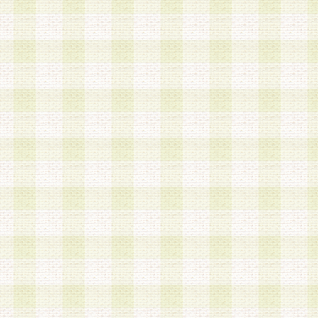
加する際には、前条に基づき当社から付与されたロ
スワードを使用するものとします。
2.登録の際に当社が付与したログインIDおよびパ
の使用に関しては、全て会員本人がその責任を負
3.会員は、当社から付与されたログインIDおよび
貸与、名義変更、売買その他形態を問わず第三者
ならないものとします。
4.当社は、会員によるログインIDおよびパスワー
盗用など第三者の利用に伴う損害の発生について
き事由の有無、その他原因の如何を問わず、一切
のとします。
第5条 会員の登録情報
1.当社は、会員の登録情報に含まれる氏名・住所
アドレス等会員個人を識別できる情報を当社が別
シーポリシー
」に基づき適切に取り扱うものとし