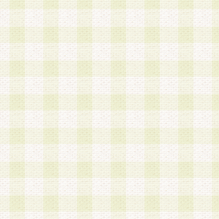
a.既に登録されている会員と同一のメールアドレ
録する場合
b.本サービスと同様のサービスを提供している企
業に従事していると思われる本人またはその家族
場合
c.その他当社が不適切と判断する場合
2.当社は、会員登録希望者を会員として承認する
した 場合、会員登録希望者による会員登録手続き
による承認後の場合であっても、会員登録の取り
の抹消を、当社が適切と判 断する方法・手段によ
とができるものとします。
3.会員登録希望者が18歳未満、成年被後見人、被
人 である場合は、親権者などの法定代理人の同意
録を行うものとします。なお、義務教育学齢に該
者については、登録時に 当社が別途定める方法に
権者による承認手続きを行うものとします。