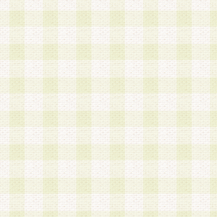
は、当該個人情報を以下の各号に定める目的に利
す。なお、これら事項以外の目的で個人情報を利
かじめ会員の同意を得たうえで利用するものとし
a.本サービスの実施または運営
b.本サービスに係る謝礼、景品、調査サンプル品
c.会員からの電話、メール等の問い合わせなどへ
d.その他これらに付随する業務
2.当社は、会員個人を識別することのできる情報
会員情報を本人の承諾なく第三者に開示すること
人を識別できる情報について第三者に開示または
社は事前に会員本人の同意を得るものとします。
3.前項の定めに拘わらず、当社は、以下の目的に
意を 得ることなく、会員個人を識別できる情報を
づき選定した委託業者に対して当社の責任におい
できるものとします。な お、当社は、当該委託業
契約を締結しこれを遵守させるとともに、本規約
の注意をもって当該情報を使用させるものとし ま