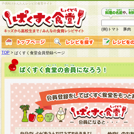
子供向けかんたんレシピの食育サイト
(例)トマト 豚肉
TOP
>
ぱくすく食堂会員登録ページ