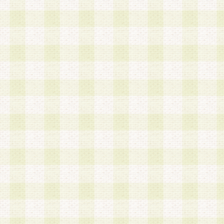
第3条 会員の登録方法
1.会員登録手続きは、会員登録希望者本人が行う
る登録は一切認められないものとします。
2.会員登録希望者は、本規約に同意の後、当社指
画 面」において、当社が指定する必要事項を入力
を行うものとします。当社は、会員登録を承認し
会員として本サービスを 受けるためのログインＩ
を付与します。
3.会員は、会員登録の際に申告する登録情報の全
いかなる虚偽の申告をも行ってはならないものと
4.会員は、複数のログインＩＤおよびパスワード
いものとします。
第4条 ログインIDおよびパスワードの管理
1.会員は、会員登録後、本サイト内にて本サービ