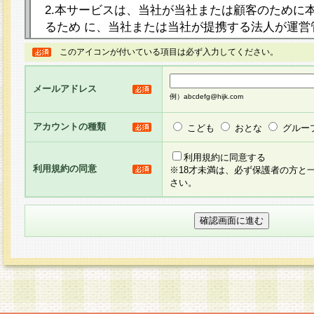
2.本サービスは、当社が当社または顧客のために
るため に、当社または当社が提携する法人が運営
ト（以下「本サイト」といいます。）上に本サー
このアイコンが付いている項目は必ず入力してください。
ージを設け、会員がアンケー ト調査に回答する等
し、その結果を当社が集計・分析その他の利用を
メールアドレス
るものです。なお、本サービスは、それぞれの目的
例）abcdefg@hijk.com
員に対して本サービスの依頼を行うこともあり、
た全ての会員に対して本サービスの依頼をすると
アカウントの種類
こども
おとな
グルー
りま す。
利用規約に同意する
利用規約の同意
※18才未満は、必ず保護者の方と
3.当社は、会員の事前の承諾を得ることなく、当
さい。
方 法・手段にて、本規約を任意に制定、変更また
きるものとします。改定後の本規約等は、本規約
に掲示したときに、その 他の諸規定については、
案内を配信または本サイトに掲示したときのいず
てその効力を生じるものとします。
4.本規約は、会員登録希望者による会員登録手続
の当社による会員登録の承認が完了した時点で会