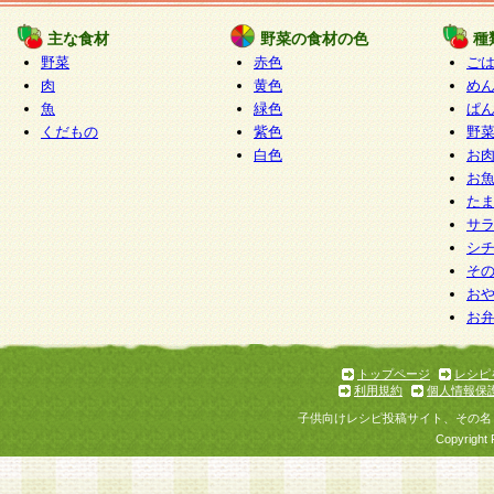
たものとみなされ、会員に対して適用されるもの
主な食材
野菜の食材の色
種
野菜
赤色
ご
5.当社がお聞きする個人情報は、すべて会員登録
肉
黄色
め
で提 供いただいたものと考えております。従って
魚
緑色
ぱ
自らの個人情報の提供を希望されない場合には、
くだもの
紫色
野
をお預かりいたしません が、提供されないことに
白色
お
商品やサービス等をご利用いただけない場合があ
お
了承ください。
た
サ
6.当社は、お客様から当社が保有している個人情
シ
そ
加・ 利用停止等を求められた場合には、ご本人様
お
て確認できた場合に限り、法令に準拠して合理的
お
いただきます。なお、開示 請求等の請求先は個人
ります。
トップページ
レシピ
利用規約
個人情報保
第2条 会員の資格
子供向けレシピ投稿サイト、その名
1.会員とは、本規約等を承諾のうえ、当社所定の
Copyright 
了し、当社が承認した者、グループとします。な
が以下に該当する場合は会員登録をすることがで