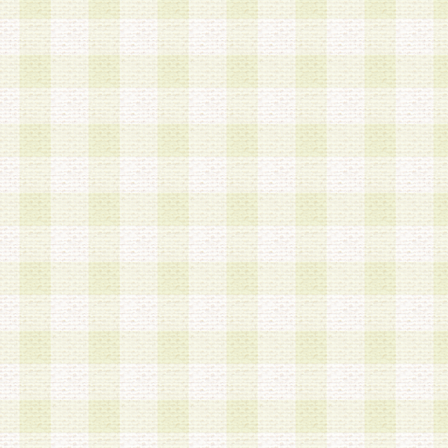
a.既に登録されている会員と同一のメールアドレ
録する場合
b.本サービスと同様のサービスを提供している企
業に従事していると思われる本人またはその家族
場合
c.その他当社が不適切と判断する場合
2.当社は、会員登録希望者を会員として承認する
した 場合、会員登録希望者による会員登録手続き
による承認後の場合であっても、会員登録の取り
の抹消を、当社が適切と判 断する方法・手段によ
とができるものとします。
3.会員登録希望者が18歳未満、成年被後見人、被
人 である場合は、親権者などの法定代理人の同意
録を行うものとします。なお、義務教育学齢に該
者については、登録時に 当社が別途定める方法に
権者による承認手続きを行うものとします。