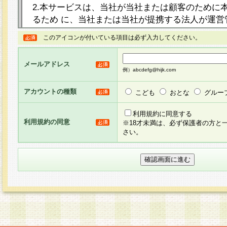
2.本サービスは、当社が当社または顧客のために
るため に、当社または当社が提携する法人が運営
ト（以下「本サイト」といいます。）上に本サー
このアイコンが付いている項目は必ず入力してください。
ージを設け、会員がアンケー ト調査に回答する等
し、その結果を当社が集計・分析その他の利用を
メールアドレス
るものです。なお、本サービスは、それぞれの目的
例）abcdefg@hijk.com
員に対して本サービスの依頼を行うこともあり、
た全ての会員に対して本サービスの依頼をすると
アカウントの種類
こども
おとな
グルー
りま す。
利用規約に同意する
利用規約の同意
※18才未満は、必ず保護者の方と
3.当社は、会員の事前の承諾を得ることなく、当
さい。
方 法・手段にて、本規約を任意に制定、変更また
きるものとします。改定後の本規約等は、本規約
に掲示したときに、その 他の諸規定については、
案内を配信または本サイトに掲示したときのいず
てその効力を生じるものとします。
4.本規約は、会員登録希望者による会員登録手続
の当社による会員登録の承認が完了した時点で会