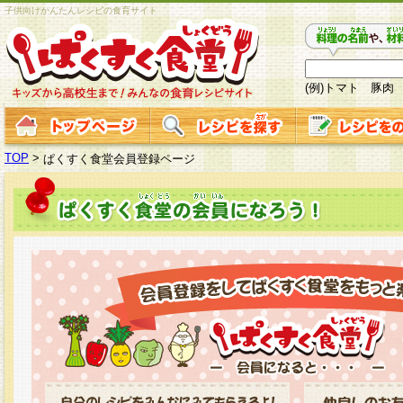
子供向けかんたんレシピの食育サイト
(例)トマト 豚肉
TOP
>
ぱくすく食堂会員登録ページ