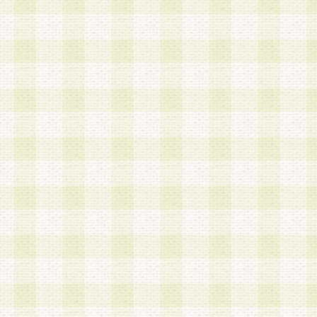
加する際には、前条に基づき当社から付与されたロ
スワードを使用するものとします。
2.登録の際に当社が付与したログインIDおよびパ
の使用に関しては、全て会員本人がその責任を負
3.会員は、当社から付与されたログインIDおよび
貸与、名義変更、売買その他形態を問わず第三者
ならないものとします。
4.当社は、会員によるログインIDおよびパスワー
盗用など第三者の利用に伴う損害の発生について
き事由の有無、その他原因の如何を問わず、一切
のとします。
第5条 会員の登録情報
1.当社は、会員の登録情報に含まれる氏名・住所
アドレス等会員個人を識別できる情報を当社が別
シーポリシー
」に基づき適切に取り扱うものとし