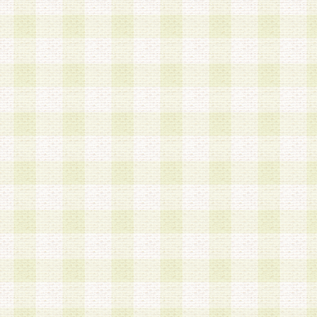
第3条 会員の登録方法
1.会員登録手続きは、会員登録希望者本人が行う
る登録は一切認められないものとします。
2.会員登録希望者は、本規約に同意の後、当社指
画 面」において、当社が指定する必要事項を入力
を行うものとします。当社は、会員登録を承認し
会員として本サービスを 受けるためのログインＩ
を付与します。
3.会員は、会員登録の際に申告する登録情報の全
いかなる虚偽の申告をも行ってはならないものと
4.会員は、複数のログインＩＤおよびパスワード
いものとします。
第4条 ログインIDおよびパスワードの管理
1.会員は、会員登録後、本サイト内にて本サービ