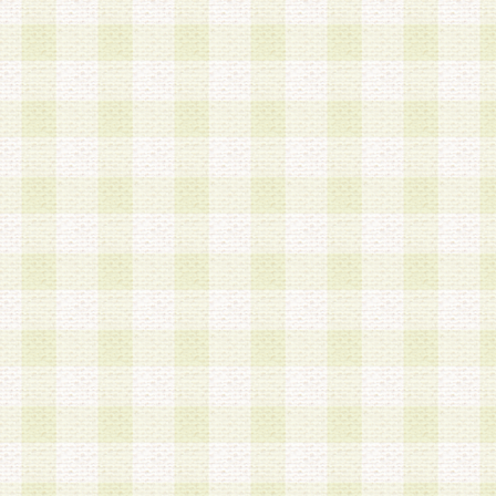
は、当該個人情報を以下の各号に定める目的に利
す。なお、これら事項以外の目的で個人情報を利
かじめ会員の同意を得たうえで利用するものとし
a.本サービスの実施または運営
b.本サービスに係る謝礼、景品、調査サンプル品
c.会員からの電話、メール等の問い合わせなどへ
d.その他これらに付随する業務
2.当社は、会員個人を識別することのできる情報
会員情報を本人の承諾なく第三者に開示すること
人を識別できる情報について第三者に開示または
社は事前に会員本人の同意を得るものとします。
3.前項の定めに拘わらず、当社は、以下の目的に
意を 得ることなく、会員個人を識別できる情報を
づき選定した委託業者に対して当社の責任におい
できるものとします。な お、当社は、当該委託業
契約を締結しこれを遵守させるとともに、本規約
の注意をもって当該情報を使用させるものとし ま