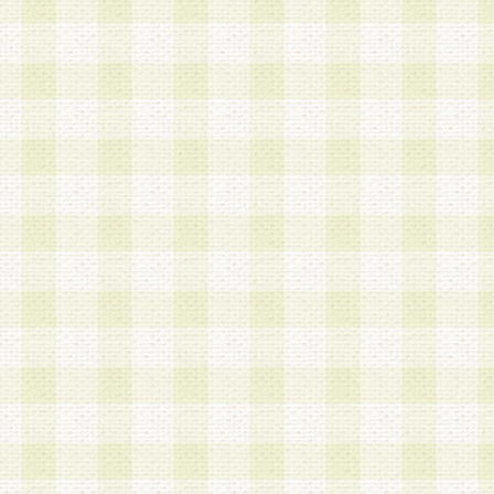
a.本サービスに係る謝礼、景品、調査サンプル品
b.会員からの電話、メール等の問い合わせなどへ
c.モバイルリサーチ、またはグループ形式による
実施もしくは運営
d.その他これらに付随する業務
4.会員は、住所、電話番号その他の登録情報につ
合は、速やかに当社所定の変更手続きを行うもの
5.当社は、必要と認めた場合、会員に対して、電
手段により登録情報の対象者が会員登録者本人で
の内容が正確であること、アンケートの回答内容
うことができるものとます。
6.会員は、会員登録後当社が定期的に行う登録情
して、当社指定の期間内に更新手続きを行うもの
該期間内に更新手続きを行わない場合、その時点
発行したポイントは失効されるものとします。